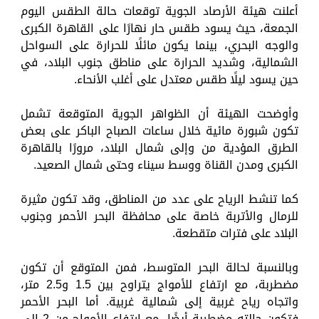
أعلنت هيئة الأرصاد الجوية توقعات حالة الطقس اليوم
الجمعة، حيث يسود طقس حار نهارًا على القاهرة الكبرى
والوجه البحري، بينما يكون مائلًا للحرارة على السواحل
الشمالية، وشديد الحرارة على مناطق جنوب البلاد، في
حين يسود ليلًا طقس معتدل على أغلب الأنحاء.
وأوضحت الهيئة أن الظواهر الجوية المتوقعة تشمل
تكون شبورة مائية خلال ساعات الصباح الباكر على بعض
الطرق المؤدية من وإلى شمال البلاد، مرورًا بالقاهرة
الكبرى ومدن القناة ووسط سيناء وحتى شمال الصعيد.
كما تنشط الرياح على عدد من المناطق، وقد تكون مثيرة
للرمال والأتربة خاصة على محافظة البحر الأحمر وجنوب
البلاد على فترات متقطعة.
وبالنسبة لحالة البحر المتوسط، فمن المتوقع أن تكون
مضطربة، مع ارتفاع للأمواج يتراوح بين 1.5 و2.5 متر،
واتجاه رياح غربية إلى شمالية غربية. أما البحر الأحمر
فتكون حالته مضطربة أيضًا، مع ارتفاع الأمواج من 2 إلى