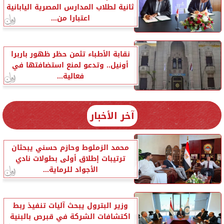
ثانية لطلاب المدارس المصرية اليابانية
اعتبارا من...
نقابة الأطباء تثمن حظر ظهور باربرا
أونيل.. وتدعو لمنع استضافتها في
فعالية...
آخر الأخبار
محمد الزملوط وحازم حسني يبحثان
ترتيبات إطلاق أولى بطولات نادي
الأجواد للرماية...
وزير البترول يبحث آليات تنفيذ ربط
اكتشافات الشركة في قبرص بالبنية