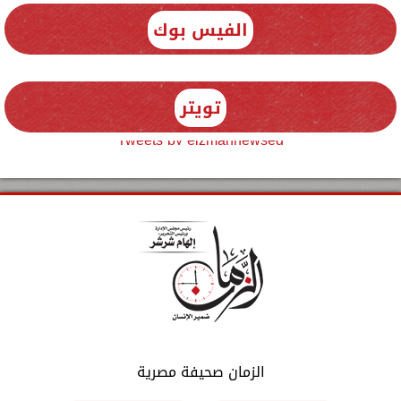
الفيس بوك
تويتر
Tweets by elzmannewseg
الزمان صحيفة مصرية