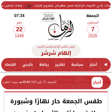
جواد للرماية ضمن مهرجان مطروح للتراث
وفاة عاملين متأثرين بإصابتهم
الجمعة
07:34
أغسطس
صفر
22
7
1448
2026
رئيس مجلس الإدارة ورئيس التحرير
إلهام شرشر
أخبار
سياسة
تقارير
رياضة
خارجي
اقتصاد
أخبار
الجمعة، 15 مايو 2026
05:05 صـ
بتوقيت القاهرة
طقس الجمعة حار نهارًا وشبورة