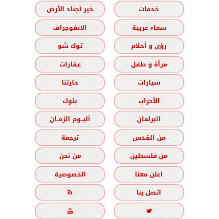
خدمات
خير أجناد الأرض
سماء عربية
الانفوجراف
رؤى و أحلام
توك شو
مرأة و طفل
عقارات
سيارات
حارتنا
الأحزاب
بنوك
البرلمان
ألبــوم الزمــان
من القدس
ترجمة
من فلسطين
من نحن
اعلن معنا
الخصوصية
اتصل بنا


