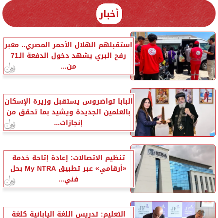
أخبار
استقبلهم الهلال الأحمر المصري.. معبر
رفح البري يشهد دخول الدفعة الـ71
من...
البابا تواضروس يستقبل وزيرة الإسكان
بالعلمين الجديدة ويشيد بما تحقق من
إنجازات...
تنظيم الاتصالات: إعادة إتاحة خدمة
«أرقامي» عبر تطبيق My NTRA بحل
فني...
التعليم: تدريس اللغة اليابانية كلغة