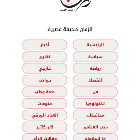
الزمان صحيفة مصرية
الرئيسية
أخبار
سياسة
تقارير
رياضة
خارجي
اقتصاد
حوادث
فن
صحة وطب
تكنولوجيا
منوعات
محافظات
العدد الورقي
مصر العظمى
كاريكاتير
وا إسلاماه
مقالات الرأي