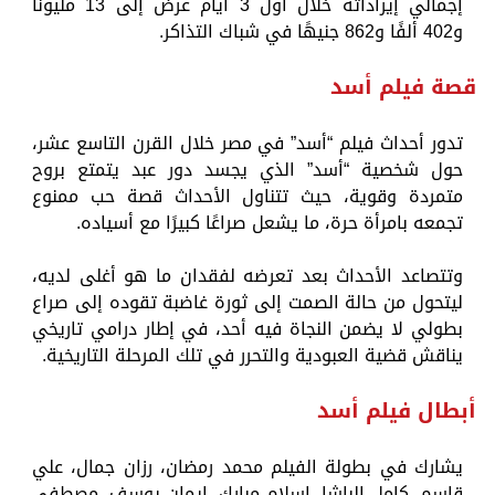
إجمالي إيراداته خلال أول 3 أيام عرض إلى 13 مليونًا
و402 ألفًا و862 جنيهًا في شباك التذاكر.
قصة فيلم أسد
تدور أحداث فيلم “أسد” في مصر خلال القرن التاسع عشر،
حول شخصية “أسد” الذي يجسد دور عبد يتمتع بروح
متمردة وقوية، حيث تتناول الأحداث قصة حب ممنوع
تجمعه بامرأة حرة، ما يشعل صراعًا كبيرًا مع أسياده.
وتتصاعد الأحداث بعد تعرضه لفقدان ما هو أغلى لديه،
ليتحول من حالة الصمت إلى ثورة غاضبة تقوده إلى صراع
بطولي لا يضمن النجاة فيه أحد، في إطار درامي تاريخي
يناقش قضية العبودية والتحرر في تلك المرحلة التاريخية.
أبطال فيلم أسد
يشارك في بطولة الفيلم محمد رمضان، رزان جمال، علي
قاسم، كامل الباشا، إسلام مبارك، إيمان يوسف، مصطفى