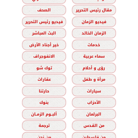
مقال رئيس التحرير
الصحف
فيديو الزمان
فيديو رئيس التحرير
الزمان الخالد
البث المباشر
خدمات
خير أجناد الأرض
سماء عربية
الانفوجراف
رؤى و أحلام
توك شو
مرأة و طفل
عقارات
سيارات
حارتنا
الأحزاب
بنوك
البرلمان
ألبــوم الزمــان
من القدس
ترجمة
من فلسطين
من نحن