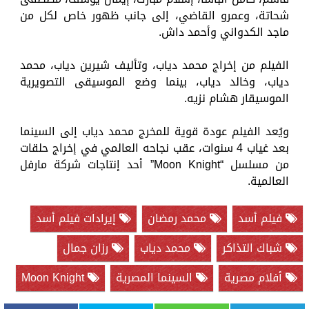
شحاتة، وعمرو القاضي، إلى جانب ظهور خاص لكل من
ماجد الكدواني وأحمد داش.
الفيلم من إخراج محمد دياب، وتأليف شيرين دياب، محمد
دياب، وخالد دياب، بينما وضع الموسيقى التصويرية
الموسيقار هشام نزيه.
ويُعد الفيلم عودة قوية للمخرج محمد دياب إلى السينما
بعد غياب 4 سنوات، عقب نجاحه العالمي في إخراج حلقات
من مسلسل “Moon Knight” أحد إنتاجات شركة مارفل
العالمية.
فيلم أسد
محمد رمضان
إيرادات فيلم أسد
شباك التذاكر
محمد دياب
رزان جمال
أفلام مصرية
السينما المصرية
Moon Knight