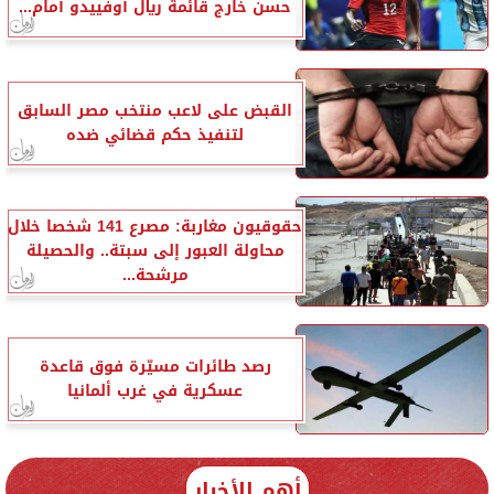
حسن خارج قائمة ريال أوفييدو أمام...
القبض على لاعب منتخب مصر السابق
لتنفيذ حكم قضائي ضده
حقوقيون مغاربة: مصرع 141 شخصا خلال
محاولة العبور إلى سبتة.. والحصيلة
مرشحة...
رصد طائرات مسيّرة فوق قاعدة
عسكرية في غرب ألمانيا
أهم الأخبار