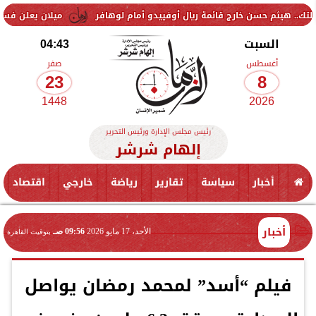
ن خارج قائمة ريال أوفييدو أمام لوهافر
ميلان يعلن فسخ عقد إسماعيل ب
السبت
04:43
أغسطس
صفر
23
8
1448
2026
رئيس مجلس الإدارة ورئيس التحرير
إلهام شرشر
أخبار
سياسة
تقارير
رياضة
خارجي
اقتصاد
أخبار
الأحد، 17 مايو 2026
09:56 صـ
بتوقيت القاهرة
فيلم “أسد” لمحمد رمضان يواصل