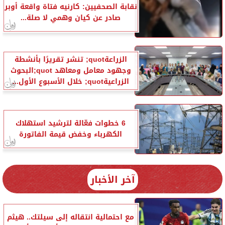
نقابة الصحفيين: كارنيه فتاة واقعة أوبر
صادر عن كيان وهمي لا صلة...
الزراعةquot; تنشر تقريرًا بأنشطة
وجهود معامل ومعاهد quot;البحوث
الزراعيةquot; خلال الأسبوع الأول...
6 خطوات فعّالة لترشيد استهلاك
الكهرباء وخفض قيمة الفاتورة
آخر الأخبار
مع احتمالية انتقاله إلى سيلتك.. هيثم