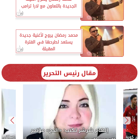
الجديدة بالتعاون مع لارا ترامب
محمد رمضان يروج لأغنية جديدة
يستعد لطرحها في الفترة
المقبلة
مقال رئيس التحرير
إلهام شرشر تكتب: «الحج
الوحدة السنوى يصــــنع أمـــــــةً 