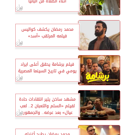
أثناء الصلاة من ألبانيا
محمد رمضان يكشف كواليس
فيلمه المرتقب «أسد»
فيلم برشامة يحقق أعلى ايراد
يومي في تاريخ السينما المصرية
مشهد ساخن يثير انتقادات حادة
لفيلم «السلم والثعبان 2.. لعب
عيال» بعد عرضه.. والجمهور:
«فين الرقابة؟»
محمد رمضان يطرح أغنيته