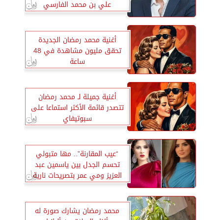
علي بن محمد الفارسي
أغنية محمد رمضان الجديدة
تحقق مليون مشاهدة في 48
ساعة
أغنية جميلة لـ محمد رمضان
تتصدر قائمة الأكثر استماعا على
سبوتيفاي
“عيب المقارنة”.. مها متبولي
تحسم الجدل بين ياسمين عبد
العزيز ومي عمر بتصريحات نارية
محمد رمضان يشارك صورة له