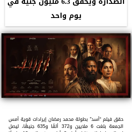
الصدارة ويحقق 6.3 مليون جنيه في
يوم واحد
حقق فيلم “أسد” بطولة محمد رمضان إيرادات قوية أمس
الجمعة بلغت 6 ملايين و372 ألفًا و635 جنيهًا، ليصل