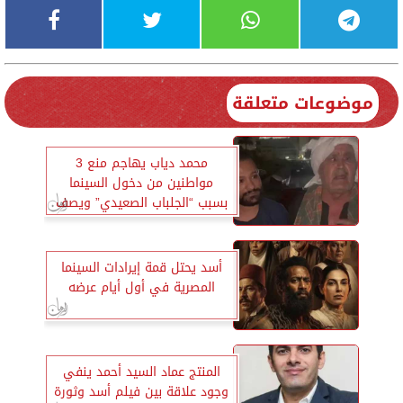
موضوعات متعلقة
محمد دياب يهاجم منع 3
مواطنين من دخول السينما
بسبب “الجلباب الصعيدي” ويصف
الواقعة بـ”جريمة”
أسد يحتل قمة إيرادات السينما
المصرية في أول أيام عرضه
المنتج عماد السيد أحمد ينفي
وجود علاقة بين فيلم أسد وثورة