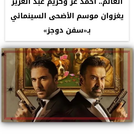
العالم.. أحمد عز وكريم عبد العزيز
يغزوان موسم الأضحى السينمائي
بـ«سفن دوجز»