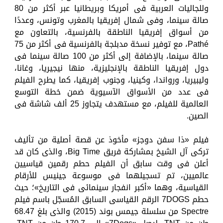
وللجاليات العربية فى أمريكا وبريطانيا عبر أكثر من 80
صالة سينما، وفى شمال إفريقيا بالمغرب وتونس، وعددًا
من أسواق إفريقيا الناطقة بالفرنسية، بالتعاون مع
Pathé، مع توفير نسخة مدبلجة بالفرنسية فى أكثر من 75
صالة سينما، بالإضافة إلى أكثر من 100 صالة سينما فى
دول إفريقيا الناطقة بالإنجليزية، منها نيجيريا، وغانا،
وليبيريا، ورواندا، وكينيا، وجنوب إفريقيا، كما يطرح الفيلم
فى عدد من الأسواق الآسيوية ضمن خطة التوسع
العالمية للفيلم، مع مستهدف يتجاوز 25 ألف شاشة فى
الصين.
فيلم «ذا سفن دوجز» مأخوذ عن قصة أصلية من تأليف
تركى آل الشيخ بمشاركة فريق Big Time، والذى كان قد
أعلن فى وقت سابق أن الفيلم حطم رقمين قياسيين
عالميين، تم تسجيلهما فى موسوعة جينيس للأرقام
القياسية، وهما «أكبر انفجار سينمائى فى التاريخ»؛ حيث
حطم 7DOGS الرقم القياسى السابق المُسجّل باسم فيلم
Spectre من سلسلة جيمس بوند (2015) والذى بلغ 68.47