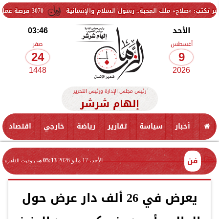
 ملك المحبة.. رسول السلام والإنسانية
3070 فرصة عمل جديدة بالقطاع الخاص.. وظائف برواتب تصل إلى 9500 جنيه
الأحد
03:46
أغسطس
صفر
24
9
1448
2026
رئيس مجلس الإدارة ورئيس التحرير
إلهام شرشر
أخبار
سياسة
تقارير
رياضة
خارجي
اقتصاد
فن
الأحد، 17 مايو 2026
05:13 مـ
بتوقيت القاهرة
يعرض في 26 ألف دار عرض حول