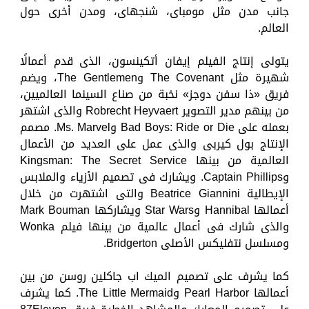
جانب مدن مثل مومباى، شنجهاى، ومدن أخرى حول
العالم.
يتولى إنتاج الفيلم إيفان أتكينسون، الذى قدم أعمالًا
شهيرة مثل The Covenant وThe Gentlemen، ويضم
فريق «ذا سفن دوجز» نخبة من صناع السينما العالميين،
من بينهم مدير التصوير Robrecht Heyvaert والذى اشتهر
بعمله على Bad Boys: Ride or Die وMs. Marvel. مصمم
الإنتاج بول كيربى والذى عمل على العديد من الأعمال
العالمية من بينها Kingsman: The Secret Service
وCaptain Phillips. ويشارك فى تصميم الأزياء والملابس
الإيطالية Beatrice Giannini والتى اشتهرت من خلال
أعمالها Hannibal وStar Wars ويشاركها Mark Bouman
والذى شارك فى أعمال عالمية من بينها فيلم Wonka
ومسلسل نتفليكس الأصلى Bridgerton.
كما يشرف على تصميم الميك اب جاكلين روسن من بين
أعمالها Pearl Harbor وThe Little Mermaid. كما يشرف