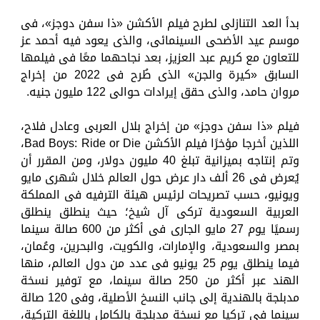
بدأ العد التنازلى لطرح فيلم الأكشن «ذا سفن دوجز»، فى
موسم عيد الأضحى السينمائى، والذى يعود فيه أحمد عز
للتعاون مع كريم عبد العزيز، بعد نجاحهما معًا فى فيلمها
السابق «كيرة والجن» الذى طُرح فى 2022 من إخراج
مروان حامد، والذى حقق إيرادات حوالى 122 مليون جنيه.
فيلم «ذا سفن دوجز» من إخراج بلال العربى وعادل فلاح،
اللذين أخرجا مؤخرًا فيلم الأكشن Bad Boys: Ride or Die،
وتم إنتاجه بميزانية تبلغ 40 مليون دولار، ومن المقرر أن
يُعرض فى 26 ألف دار عرض حول العالم خلال شهرى مايو
ويونيو، حسب تصريحات لرئيس هيئة الترفيه فى المملكة
العربية السعودية تركى آل شيخ؛ حيث ينطلق ينطلق
رسميًا يوم 27 مايو الجارى فى أكثر من 600 صالة سينما
بمصر والسعودية، والإمارات، والكويت، والبحرين، وعُمان،
فيما ينطلق يوم 25 يونيو فى عدد من دول العالم، منها
الهند عبر أكثر من 250 صالة سينما، مع توفير نسخة
مدبلجة بالهندية إلى جانب النسخ الأصلية، وفى 120 صالة
سينما فى تركيا مع نسخة مدبلجة بالكامل باللغة التركية،