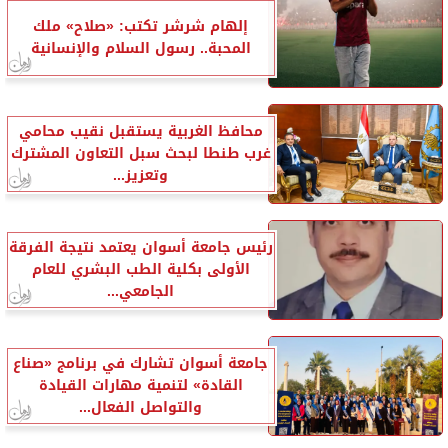
إلهام شرشر تكتب: «صلاح» ملك
المحبة.. رسول السلام والإنسانية
محافظ الغربية يستقبل نقيب محامي
غرب طنطا لبحث سبل التعاون المشترك
وتعزيز...
رئيس جامعة أسوان يعتمد نتيجة الفرقة
الأولى بكلية الطب البشري للعام
الجامعي...
جامعة أسوان تشارك في برنامج «صناع
القادة» لتنمية مهارات القيادة
والتواصل الفعال...