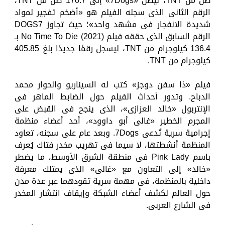
طن من TNT، ليصل «7Dogs» إلى 170.7 طن من TNT،
الرقم الثانى الذى سجله الفيلم هو «أضخم تفجير لمواد
شديدة الانفجار فى مشهد واحد»؛ حيث تجاوز DOGS7
الرقم السابق الذى حققه فيلم No Time To Die (2021) بـ
136.4 كيلوجرام من TNT، ليسجل رقمًا جديدًا بلغ 405.85
كيلوجرام من TNT.
فيلم «ذا سفن دوجز» كتب له السيناريو والحوار محمد
الدباح. وتدور أحداث الفيلم حول الضابط الماهر فى
الإنتربول «خالد العزازى»، الذى ينجح فى القبض على
المجرم الخطير «غالى أبو داوود»، أحد أعضاء منظمة
إجرامية سرية تُدعى 7Dogs. وبعد عام على سجنه، تعاود
المنظمة أنشطتها، لا سيما فى تهريب مخدر فتاك يُعرف
باسم Pink Lady فى منطقة الشرق الأوسط، ما يضطر
«خالد» إلى التعاون مع «غالى» الذى يمتلك معرفة
داخلية بالمنظمة، فى مهمة سرية تقودهما عبر عدة مدن
حول العالم لكشف أعضاء الشبكة وإيقاف انتشار المخدر
فى الشارع العربى.