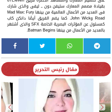
على تصميم المعارك والمشاهد الخطرة فريق 87Eleven
بقيادة مصمم المعارك ستيفن دون ــ ليفى والذى شارك
فى العديد من الأعمال العالمية من بينها Mad Max: Fury
Road وJohn Wick. كما يضم الفريق أيضًا دانكن كاب
كمسئول عن المؤثرات البصرية الخاصة SFX والذى أشتهر
بالعديد من الأعمال من بينها Batman Begins.
مقال رئيس التحرير