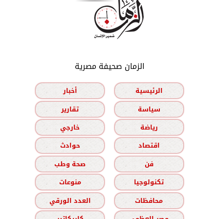
الزمان صحيفة مصرية
الرئيسية
أخبار
سياسة
تقارير
رياضة
خارجي
اقتصاد
حوادث
فن
صحة وطب
تكنولوجيا
منوعات
محافظات
العدد الورقي
مصر العظمى
كاريكاتير