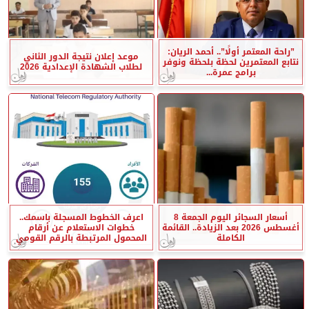
”راحة المعتمر أولًا”.. أحمد الريان:
موعد إعلان نتيجة الدور الثاني
نتابع المعتمرين لحظة بلحظة ونوفر
لطلاب الشهادة الإعدادية 2026
برامج عمرة...
أسعار السجائر اليوم الجمعة 8
اعرف الخطوط المسجلة باسمك..
أغسطس 2026 بعد الزيادة.. القائمة
خطوات الاستعلام عن أرقام
الكاملة
المحمول المرتبطة بالرقم القومي