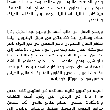
ورغم الخلافات والتوتر بين «خالد» و«غالى»، إلا أنهما
يدركان أن التعاون بينهما هو مفتاح إنجاز المهمة،
فيشكّلان ثنائيًا استثنائيًا يجمع بين الذكاء، الحيلة،
والتحدى.
ويجمع العمل إلى جانب أحمد عز وكريم عبد العزيز، وتارا
عماد، وساندى بيلا كضابطتَى فى فريق الإنتربول، بينما
يظهر الفنان السعودى ناصر القصبى فى دور اللواء ناصر
بمواجهة الفنان سيد رجب بدور اللواء صبرى، بالإضافة إلى
عدد من النجوم العالميين، منهم النجمة الإيطالية مونيكا
بيلوتشى، ونجم بوليوود سلمان خان، وعملاق الشاشة
الهندية سانجاى دوت، وجيانكارلو إسبوزيتو «بريكنغ باد»،
«ذا ماندالوريان»، وخبير الفنون القتالية الألمانى الصينى
ماكس هوانج «مورتال كومبات».
الفيلم تم تصوير غالبية مشاهده فى استوديوهات الحصن
Big Time، فى الرياض، التى وفّرت أحدث التقنيات
والإمكانات ليحظى الفيلم بطابع عالمى. كما تتضمن
مواقع التصوير الرئيسية منطقة بوليفارد الرياض، إلى