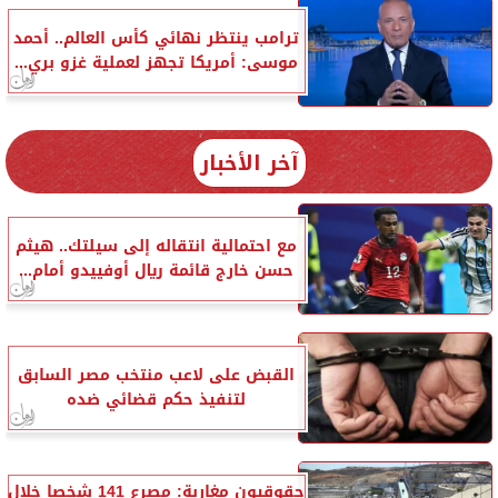
ترامب ينتظر نهائي كأس العالم.. أحمد
موسى: أمريكا تجهز لعملية غزو بري...
آخر الأخبار
مع احتمالية انتقاله إلى سيلتك.. هيثم
حسن خارج قائمة ريال أوفييدو أمام...
القبض على لاعب منتخب مصر السابق
لتنفيذ حكم قضائي ضده
حقوقيون مغاربة: مصرع 141 شخصا خلال