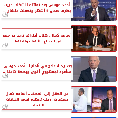
أحمد موسى بعد تماثله للشفاء: مررت
بظرف صحي 5 أشهر وتحملت علشان...
أسامة كمال: هناك أطراف تريد جر مصر
إلى الصراع.. لأنها دولة لها...
بعد رحلة علاج في ألمانيا.. أحمد موسى:
سأعود لجمهوري أقوى وبصحة كاملة...
من الحقل إلى المصنع.. أسامة كمال
يستعرض رحلة تعظيم قيمة النباتات
الطبية...