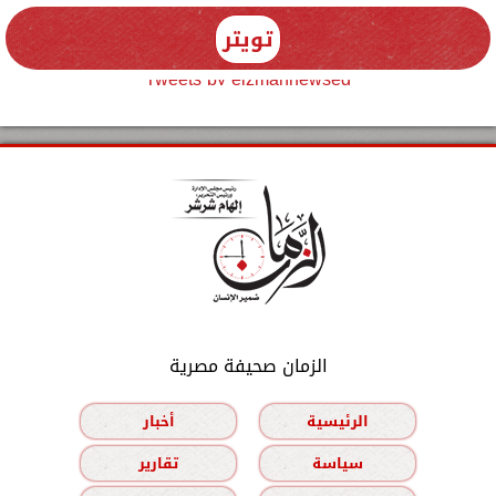
تويتر
Tweets by elzmannewseg
الزمان صحيفة مصرية
الرئيسية
أخبار
سياسة
تقارير