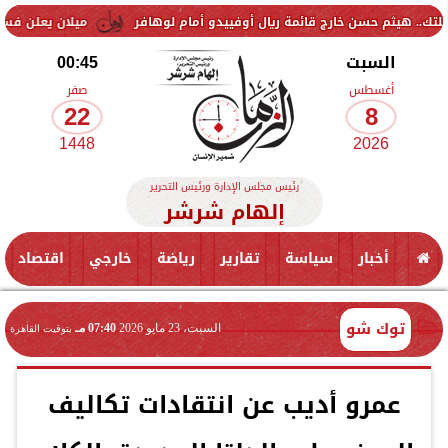
حسن خارج قائمة ريال أوفييدو أمام لوهافر
ميلان يعلن فسخ عقد إسماعيل
السبت
00:45
أغسطس
صفر
22
8
1448
2026
رئيس مجلس الإدارة ورئيس التحرير
إلهام شرشر
أخبار
سياسة
تقارير
رياضة
خارجي
اقتصاد
توك شو
السبت، 23 مايو 2026
07:40 مـ
بتوقيت القاهرة
عمرو أديب عن انتقادات تكاليف