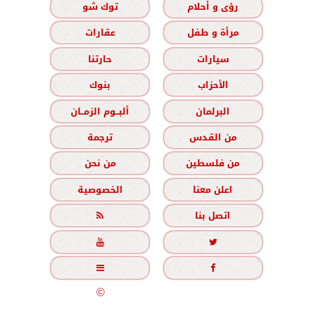
رؤى و أحلام
توك شو
مرأة و طفل
عقارات
سيارات
حارتنا
الأحزاب
بنوك
البرلمان
ألبــوم الزمــان
من القدس
ترجمة
من فلسطين
من نحن
اعلن معنا
الخصوصية
اتصل بنا





جميع الحقوق محفوظة
©