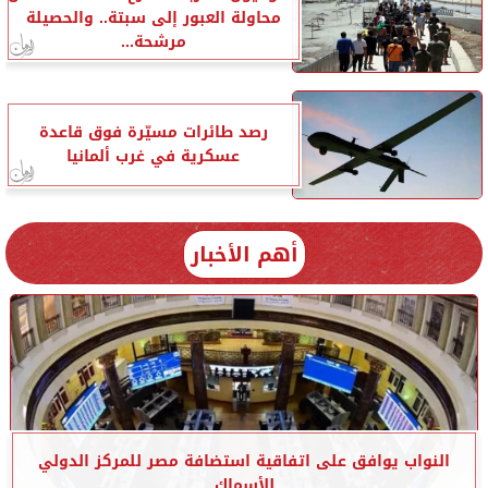
محاولة العبور إلى سبتة.. والحصيلة
مرشحة...
رصد طائرات مسيّرة فوق قاعدة
عسكرية في غرب ألمانيا
أهم الأخبار
النواب يوافق على اتفاقية استضافة مصر للمركز الدولي
للأسماك