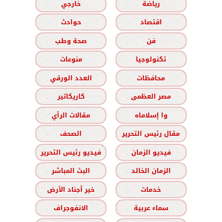
رياضة
خارجي
اقتصاد
حوادث
فن
صحة وطب
تكنولوجيا
منوعات
محافظات
العدد الورقي
مصر العظمى
كاريكاتير
وا إسلاماه
مقالات الرأي
مقال رئيس التحرير
الصحف
فيديو الزمان
فيديو رئيس التحرير
الزمان الخالد
البث المباشر
خدمات
خير أجناد الأرض
سماء عربية
الانفوجراف