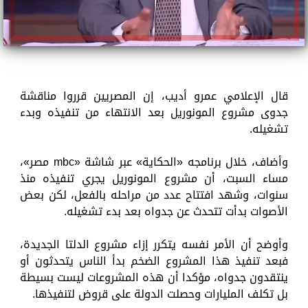
قال الإعلامي عمرو أديب، إن المصريين قرروا مناقشة
جدوى مشروع المونوريل بعد الانتهاء من تنفيذه وبدء
تشغيله.
وأضاف، خلال برنامجه «الحكاية» عبر شاشة «mbc مصر»،
مساء السبت، أن مشروع المونوريل يجري تنفيذه منذ
سنوات، وشهد افتتاح عدد من مراحله بالفعل، لكن بعض
الأصوات بدأت تتحدث عن جدواه بعد بدء تشغيله.
وأوضح أن الأمر نفسه يتكرر إزاء مشروع الدلتا الجديدة،
فبعد تنفيذ هذا المشروع الضخم بدأ الناس يتحدثون أو
ينتقدون جدواه، مؤكدا أن هذه المشروعات ليست بسيطة
بل تكلف المليارات وحصلت الدولة على قروض لتنفيذها.