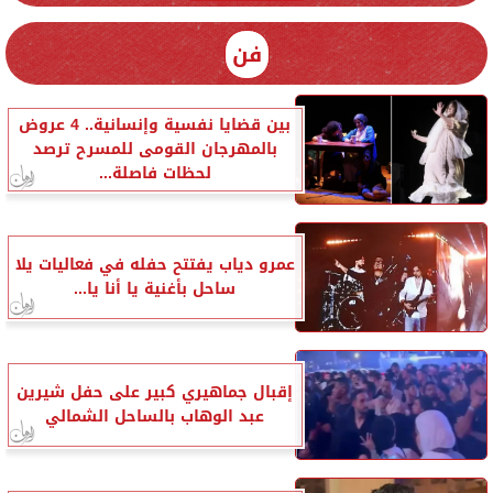
فن
بين قضايا نفسية وإنسانية.. 4 عروض
بالمهرجان القومى للمسرح ترصد
لحظات فاصلة...
عمرو دياب يفتتح حفله في فعاليات يلا
ساحل بأغنية يا أنا يا...
إقبال جماهيري كبير على حفل شيرين
عبد الوهاب بالساحل الشمالي