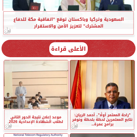
السعودية وتركيا وباكستان توقع ”اتفاقية مكة للدفاع
المشترك” لتعزيز الأمن والاستقرار
الأعلى قراءة
”راحة المعتمر أولًا”.. أحمد الريان:
موعد إعلان نتيجة الدور الثاني
نتابع المعتمرين لحظة بلحظة ونوفر
لطلاب الشهادة الإعدادية 2026
برامج عمرة...