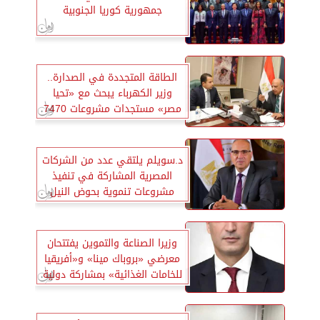
جمهورية كوريا الجنوبية
الطاقة المتجددة في الصدارة..
وزير الكهرباء يبحث مع «تحيا
مصر» مستجدات مشروعات 7470
ميجاوات
د.سويلم يلتقي عدد من الشركات
المصرية المشاركة في تنفيذ
مشروعات تنموية بحوض النيل
الجنوبي
وزيرا الصناعة والتموين يفتتحان
معرضي «بروباك مينا» و«أفريقيا
للخامات الغذائية» بمشاركة دولية
واسعة