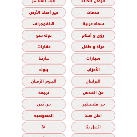
الزمان الخالد
البث المباشر
خدمات
خير أجناد الأرض
سماء عربية
الانفوجراف
رؤى و أحلام
توك شو
مرأة و طفل
عقارات
سيارات
حارتنا
الأحزاب
بنوك
البرلمان
ألبــوم الزمــان
من القدس
ترجمة
من فلسطين
من نحن
اعلن معنا
الخصوصية
اتصل بنا
