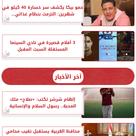
حمو بيكا يكشف سر خسارة 40 كيلو في
شهرين: التزمت بنظام غذائي...
3 أفلام قصيرة في نادي السينما
المستقلة السبت المقبل
آخر الأخبار
إلهام شرشر تكتب: «صلاح» ملك
المحبة.. رسول السلام والإنسانية
محافظ الغربية يستقبل نقيب محامي