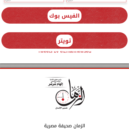
الفيس بوك
تويتر
Tweets by elzmannewseg
الزمان صحيفة مصرية