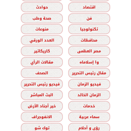
اقتصاد
حوادث
فن
صحة وطب
تكنولوجيا
منوعات
محافظات
العدد الورقي
مصر العظمى
كاريكاتير
وا إسلاماه
مقالات الرأي
مقال رئيس التحرير
الصحف
فيديو الزمان
فيديو رئيس التحرير
الزمان الخالد
البث المباشر
خدمات
خير أجناد الأرض
سماء عربية
الانفوجراف
رؤى و أحلام
توك شو