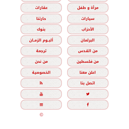
مرأة و طفل
عقارات
سيارات
حارتنا
الأحزاب
بنوك
البرلمان
ألبــوم الزمــان
من القدس
ترجمة
من فلسطين
من نحن
اعلن معنا
الخصوصية
اتصل بنا





جميع الحقوق محفوظة
©