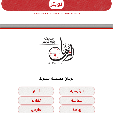
تويتر
Tweets by elzmannewseg
الزمان صحيفة مصرية
الرئيسية
أخبار
سياسة
تقارير
رياضة
خارجي