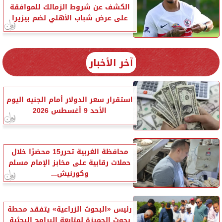
الكشف عن شروط الزمالك للموافقة
على عرض شباب الأهلي لضم بيزيرا
آخر الأخبار
استقرار سعر الدولار أمام الجنيه اليوم
الأحد 9 أغسطس 2026
محافظة الغربية تحرر15 محضرًا خلال
حملات رقابية على مخابز الإمام مسلم
وكورنيش...
رئيس «البحوث الزراعية» يتفقد محطة
بحوث الجميزة لمتابعة البرامج البحثية