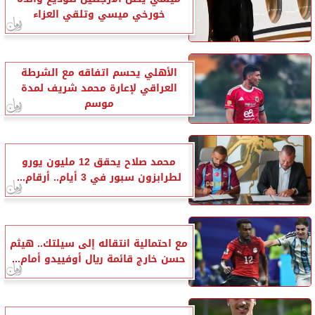
خورخي ميسي وتلقي العزاء
الأهلي يحسم اتفاقه مع الشرطة
العراقي لإعارة محمد شريف لمدة
موسم
محمد صلاح يحقق 12 مليون يورو
لطرابزون سبور في 3 أيام.. أرقام...
مع احتمالية انتقاله إلى سيلتك.. هيثم
حسن خارج قائمة ريال أوفييدو أمام...