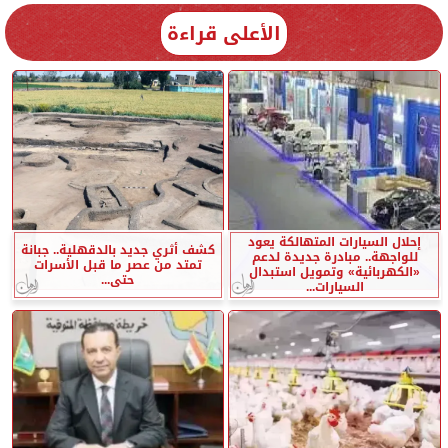
الأعلى قراءة
إحلال السيارات المتهالكة يعود
كشف أثري جديد بالدقهلية.. جبانة
للواجهة.. مبادرة جديدة لدعم
تمتد من عصر ما قبل الأسرات
«الكهربائية» وتمويل استبدال
حتى...
السيارات...