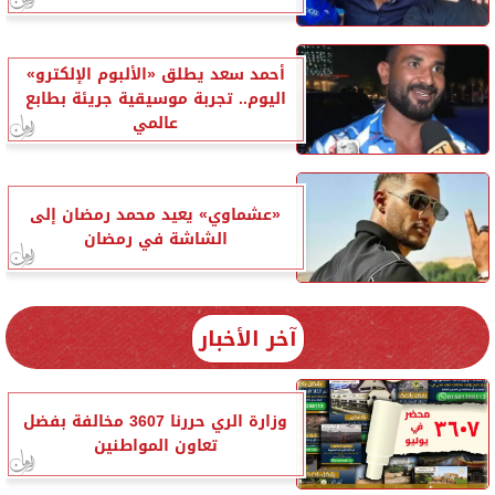
أحمد سعد يطلق «الألبوم الإلكترو»
اليوم.. تجربة موسيقية جريئة بطابع
عالمي
«عشماوي» يعيد محمد رمضان إلى
الشاشة في رمضان
آخر الأخبار
وزارة الري حررنا 3607 مخالفة بفضل
تعاون المواطنين