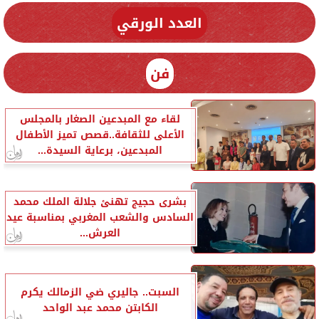
العدد الورقي
فن
لقاء مع المبدعين الصغار بالمجلس
الأعلى للثقافة..قصص تميز الأطفال
المبدعين، برعاية السيدة...
بشرى حجيج تهنئ جلالة الملك محمد
السادس والشعب المغربي بمناسبة عيد
العرش...
السبت.. جاليري ضي الزمالك يكرم
الكابتن محمد عبد الواحد