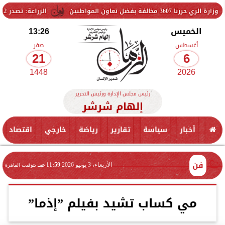
لمواطنين
الزراعة: تصدر 712 ترخيص تشغيل جديد لمشروعات الثروة الحيوانية والداجنة.. وتسجيل 832 مخلوط أعلاف
الخميس
13:26
أغسطس
صفر
21
6
1448
2026
رئيس مجلس الإدارة ورئيس التحرير
إلهام شرشر
أخبار
سياسة
تقارير
رياضة
خارجي
اقتصاد
فن
الأربعاء، 3 يونيو 2026
11:59 صـ
بتوقيت القاهرة
مي كساب تشيد بفيلم ”إذما”