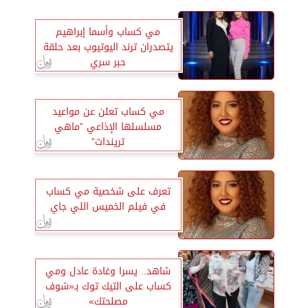
مي كساب وأسما إبراهيم
يتصدران ترند اليوتيوب بعد حلقة
حبر سري
مي كساب تعلن عن مواعيد
مسلسلها الإذاعي ”ماهي
تريندات”
تعرف على شخصية مي كساب
في فيلم الخميس اللي جاي
شاهد.. يسرا وغادة عادل ومي
كساب على التيك توك بـ«شوف
مصلحتك»