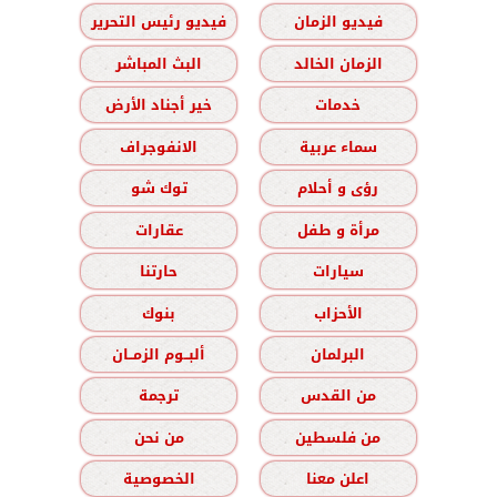
فيديو الزمان
فيديو رئيس التحرير
الزمان الخالد
البث المباشر
خدمات
خير أجناد الأرض
سماء عربية
الانفوجراف
رؤى و أحلام
توك شو
مرأة و طفل
عقارات
سيارات
حارتنا
الأحزاب
بنوك
البرلمان
ألبــوم الزمــان
من القدس
ترجمة
من فلسطين
من نحن
اعلن معنا
الخصوصية