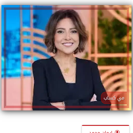
مي كساب
إيمان محمد