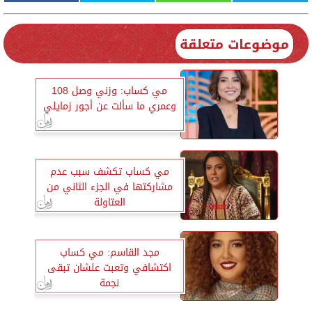
موضوعات متعلقة
مي كساب: وزني وصل 108
وعمري ما سألت عن أجور زمايلي
مي كساب تكشف سبب عدم
مشاركتها في الجزء الثاني من
العتاولة
مجد القاسم: مي كساب
اكتشافي وتعبت علشان تبقى
نجمة