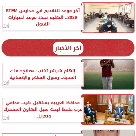
آخر موعد للتقديم في مدارس STEM
2026.. التعليم تحدد موعد اختبارات
القبول
آخر الأخبار
إلهام شرشر تكتب: «صلاح» ملك
المحبة.. رسول السلام والإنسانية
محافظ الغربية يستقبل نقيب محامي
غرب طنطا لبحث سبل التعاون المشترك
وتعزيز...