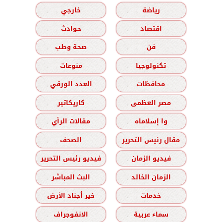
رياضة
خارجي
اقتصاد
حوادث
فن
صحة وطب
تكنولوجيا
منوعات
محافظات
العدد الورقي
مصر العظمى
كاريكاتير
وا إسلاماه
مقالات الرأي
مقال رئيس التحرير
الصحف
فيديو الزمان
فيديو رئيس التحرير
الزمان الخالد
البث المباشر
خدمات
خير أجناد الأرض
سماء عربية
الانفوجراف