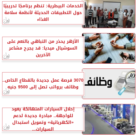
الخدمات البيطرية: تنظم برنامجًا تدريبيًا
حول التطبيقات الحديثة لأنظمة سلامة
الغذاء
الأزهر يحذر من التباهي بالنعم على
السوشيال ميديا: قد يجرح مشاعر
الآخرين
3070 فرصة عمل جديدة بالقطاع الخاص..
وظائف برواتب تصل إلى 9500 جنيه
إحلال السيارات المتهالكة يعود
للواجهة.. مبادرة جديدة لدعم
«الكهربائية» وتمويل استبدال
السيارات...