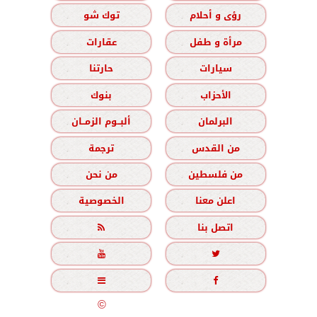
رؤى و أحلام
توك شو
مرأة و طفل
عقارات
سيارات
حارتنا
الأحزاب
بنوك
البرلمان
ألبــوم الزمــان
من القدس
ترجمة
من فلسطين
من نحن
اعلن معنا
الخصوصية
اتصل بنا





جميع الحقوق محفوظة
©