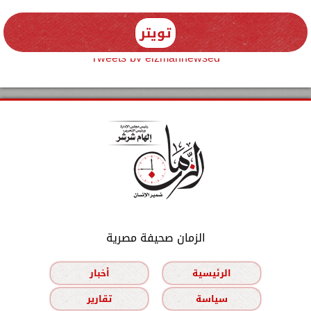
تويتر
Tweets by elzmannewseg
الزمان صحيفة مصرية
الرئيسية
أخبار
سياسة
تقارير