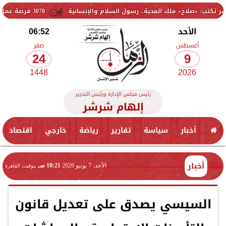
 ملك المحبة.. رسول السلام والإنسانية
3070 فرصة عمل جديدة بالقطاع الخاص.. وظائف برواتب تصل إلى 9500 جنيه
الأحد
06:52
أغسطس
صفر
24
9
1448
2026
رئيس مجلس الإدارة ورئيس التحرير
إلهام شرشر
أخبار
سياسة
تقارير
رياضة
خارجي
اقتصاد
أخبار
الأحد، 7 يونيو 2026
10:21 صـ
بتوقيت القاهرة
السيسي يصدق على تعديل قانون