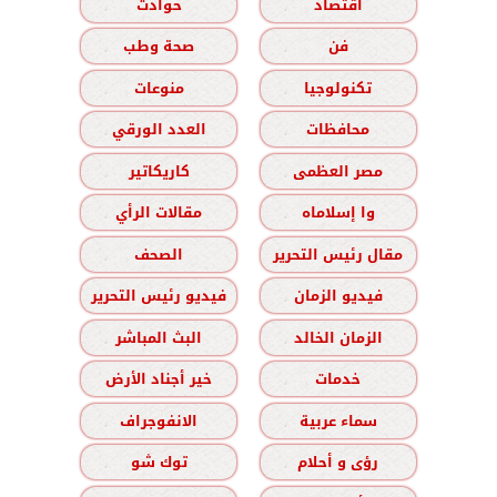
اقتصاد
حوادث
فن
صحة وطب
تكنولوجيا
منوعات
محافظات
العدد الورقي
مصر العظمى
كاريكاتير
وا إسلاماه
مقالات الرأي
مقال رئيس التحرير
الصحف
فيديو الزمان
فيديو رئيس التحرير
الزمان الخالد
البث المباشر
خدمات
خير أجناد الأرض
سماء عربية
الانفوجراف
رؤى و أحلام
توك شو