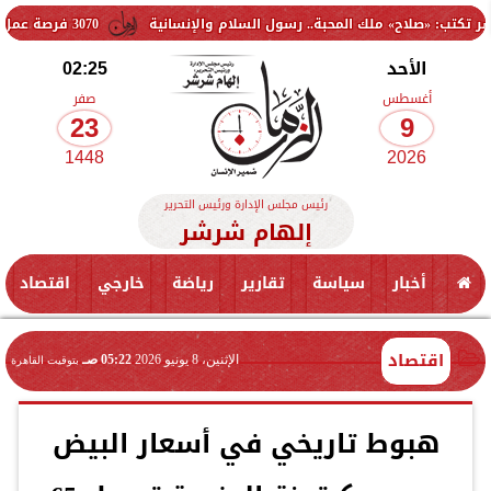
 ملك المحبة.. رسول السلام والإنسانية
3070 فرصة عمل جديدة بالقطاع الخاص.. وظائف برواتب تصل إلى 9500 جنيه
الأحد
02:25
أغسطس
صفر
23
9
1448
2026
رئيس مجلس الإدارة ورئيس التحرير
إلهام شرشر
أخبار
سياسة
تقارير
رياضة
خارجي
اقتصاد
اقتصاد
الإثنين، 8 يونيو 2026
05:22 صـ
بتوقيت القاهرة
هبوط تاريخي في أسعار البيض