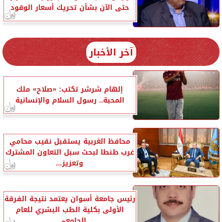
حتى الآن بشأن تحريك أسعار الوقود
آخر الأخبار
إلهام شرشر تكتب: «صلاح» ملك
المحبة.. رسول السلام والإنسانية
محافظ الغربية يستقبل نقيب محامي
غرب طنطا لبحث سبل التعاون المشترك
وتعزيز...
رئيس جامعة أسوان يعتمد نتيجة الفرقة
الأولى بكلية الطب البشري للعام
الجامعي...