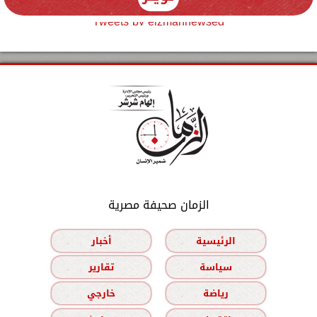
Tweets by elzmannewseg
الزمان صحيفة مصرية
الرئيسية
أخبار
سياسة
تقارير
رياضة
خارجي