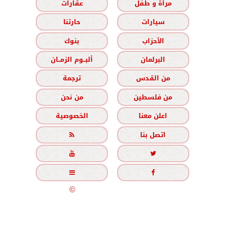
مرأة و طفل
عقارات
سيارات
حارتنا
الأحزاب
بنوك
البرلمان
ألبــوم الزمــان
من القدس
ترجمة
من فلسطين
من نحن
اعلن معنا
الخصوصية
اتصل بنا





جميع الحقوق محفوظة
©
2020 - 2026 - الزمان