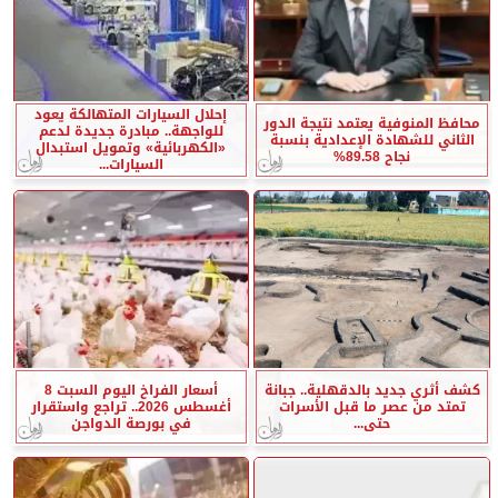
إحلال السيارات المتهالكة يعود
محافظ المنوفية يعتمد نتيجة الدور
للواجهة.. مبادرة جديدة لدعم
الثاني للشهادة الإعدادية بنسبة
«الكهربائية» وتمويل استبدال
نجاح 89.58%
السيارات...
كشف أثري جديد بالدقهلية.. جبانة
أسعار الفراخ اليوم السبت 8
تمتد من عصر ما قبل الأسرات
أغسطس 2026.. تراجع واستقرار
حتى...
في بورصة الدواجن