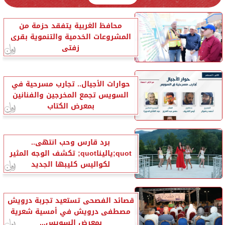
محافظ الغربية يتفقد حزمة من
المشروعات الخدمية والتنموية بقرى
زفتى
حوارات الأجيال.. تجارب مسرحية في
السويس تجمع المخرجين والفنانين
بمعرض الكتاب
برد قارس وحب انتهى..
quot;ياليناquot; تكشف الوجه المثير
لكواليس كليبها الجديد
قصائد الفصحى تستعيد تجربة درويش
مصطفى درويش في أمسية شعرية
بمعرض السويس...