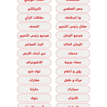
مصر العظمى
كاريكاتير
وا إسلاماه
مقالات الرأي
مقال رئيس التحرير
الصحف
فيديو الزمان
فيديو رئيس التحرير
الزمان الخالد
البث المباشر
خدمات
خير أجناد الأرض
سماء عربية
الانفوجراف
رؤى و أحلام
توك شو
مرأة و طفل
عقارات
سيارات
حارتنا
الأحزاب
بنوك