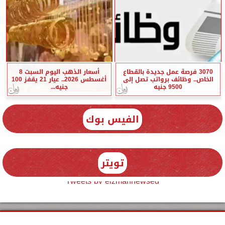
3070 فرصة عمل جديدة بالقطاع
أسعار الذهب اليوم السبت 8
الخاص.. وظائف برواتب تصل إلى
أغسطس 2026.. عيار 21 يقفز 100
9500 جنيه
جنيه...
الفيس بوك
تويتر
Tweets by elzmannewseg