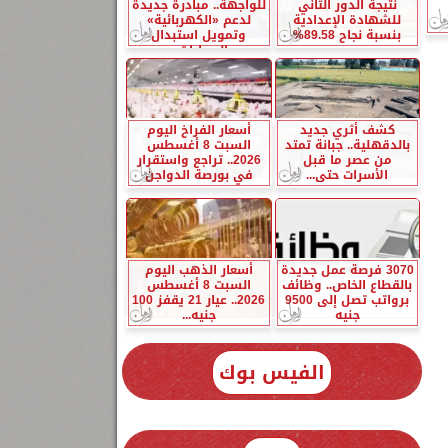
نتيجة الدور الثاني
للواجهة.. مبادرة جديدة
للشهادة الإعدادية
لدعم «الكهربائية»
بنسبة نجاح 89.58%
وتمويل استبدال
السيارات...
كشف أثري جديد
أسعار الفراخ اليوم
بالدقهلية.. جبانة تمتد
السبت 8 أغسطس
من عصر ما قبل
2026.. تراجع واستقرار
الأسرات حتى...
في بورصة الدواجن
3070 فرصة عمل جديدة
أسعار الذهب اليوم
بالقطاع الخاص.. وظائف
السبت 8 أغسطس
برواتب تصل إلى 9500
2026.. عيار 21 يقفز 100
جنيه
جنيه...
الفيس بوك