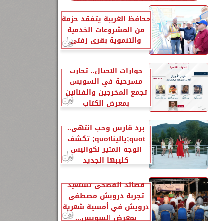
ه
محافظ الغربية يتفقد حزمة
من المشروعات الخدمية
والتنموية بقرى زفتى
حوارات الأجيال.. تجارب
مسرحية في السويس
تجمع المخرجين والفنانين
بمعرض الكتاب
برد قارس وحب انتهى..
quot;ياليناquot; تكشف
الوجه المثير لكواليس
كليبها الجديد
قصائد الفصحى تستعيد
تجربة درويش مصطفى
درويش في أمسية شعرية
بمعرض السويس...