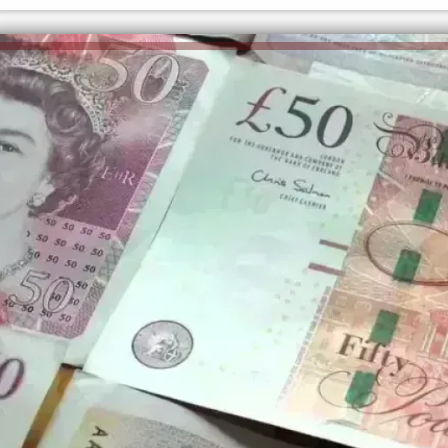
ر تهنئ الرئيس
ه وتُشيد بجهوده
إلهام شرشر تكتب: دي مبقتش كورة..
إلهام شرشر ت
دولة
دي سياسة
المحبة.. رسول