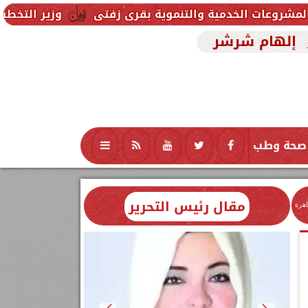
والتنموية بقرى زفتى
وزير التخطيط يتابع استعدادات 
إلهام شرشر
صحة وطب
تكنولوجيا
منوعات
محافظات
مقال رئيس التحرير
اهرة