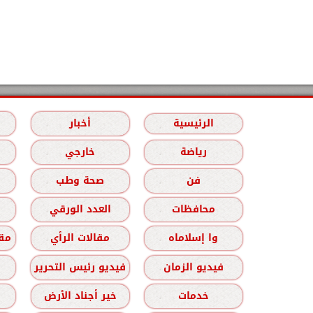
الرئيسية
أخبار
رياضة
خارجي
فن
صحة وطب
محافظات
العدد الورقي
وا إسلاماه
مقالات الرأي
مقا
فيديو الزمان
فيديو رئيس التحرير
خدمات
خير أجناد الأرض