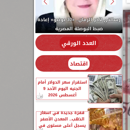
كتب: «صلاح» ملك
رسالتي لآخر الزمان.. «30 يونيو» إعادة
 السلام والإنسانية
ضبط البوصلة المصرية
العدد الورقي
اقتصاد
استقرار سعر الدولار أمام
الجنيه اليوم الأحد 9
أغسطس 2026
قفزة جديدة في أسعار
الذهب.. المعدن الأصفر
يسجل أعلى مستوى في