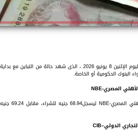
تستعرض «الزمان» سعر الجنيه الإسترليني اليوم الإثنين 8 يونيو 2026 ، الذى شهد حالة من التباين مع بداية
ء البنوك الحكومية أو الخاصة.
أهلي المصري-NBE
تراجع سعر الجنيه الاسترليني في البنك الأهلي المصري-NBE ليسجل68.94 جنيه للشراء، مقابل 69.24 جني
جاري الدولي–CIB