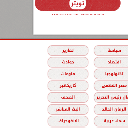
تويتر
Tweets by elzmannewseg
سياسة
تقارير
اقتصاد
حوادث
تكنولوجيا
منوعات
مصر العظمى
كاريكاتير
ل رئيس التحرير
الصحف
الزمان الخالد
البث المباشر
سماء عربية
الانفوجراف