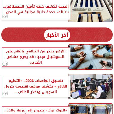
الصحة تكشف خطة تأمين المصطافين..
13 ألف خدمة طبية مجانية في المدن...
آخر الأخبار
الأزهر يحذر من التباهي بالنعم على
السوشيال ميديا: قد يجرح مشاعر
الآخرين
تنسيق الجامعات 2026.. «التعليم
العالي» تكشف موقف هندسة بترول
السويس وتحذر الطلاب...
«التوك توك» يتحول إلى غرفة ولادة..