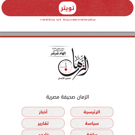
تويتر
Tweets by elzmannewseg
الزمان صحيفة مصرية
الرئيسية
أخبار
سياسة
تقارير
رياضة
خارجي