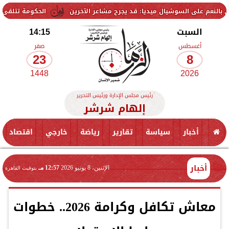
سوشيال ميديا: قد يجرح مشاعر الآخرين
الحكومة تتلقى 229 ألف شكوى وطلب واستفسار خلال يوليو.. ومدبولي يوجه بسرعة الاستجابة للمواطنين
السبت
14:15
أغسطس
صفر
23
8
1448
2026
رئيس مجلس الإدارة ورئيس التحرير
إلهام شرشر
أخبار
سياسة
تقارير
رياضة
خارجي
اقتصاد
أخبار
الإثنين، 8 يونيو 2026
12:57 مـ
بتوقيت القاهرة
معاش تكافل وكرامة 2026.. خطوات