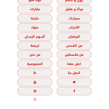
رؤى و أحلام
توك شو
مرأة و طفل
عقارات
سيارات
حارتنا
الأحزاب
بنوك
البرلمان
ألبــوم الزمــان
من القدس
ترجمة
من فلسطين
من نحن
اعلن معنا
الخصوصية
اتصل بنا





جميع الحقوق محفوظة
©