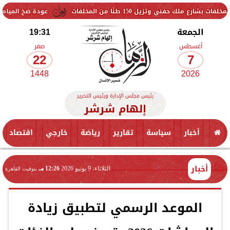
15 طنًا من المخلفات
عودة ضخ المياه تدريجيًا لمناطق ال
الجمعة
19:31
أغسطس
صفر
22
7
1448
2026
رئيس مجلس الإدارة ورئيس التحرير
إلهام شرشر
أخبار
سياسة
تقارير
رياضة
خارجي
اقتصاد
أخبار
الثلاثاء، 9 يونيو 2026
12:26 مـ
بتوقيت القاهرة
الموعد الرسمي لتطبيق زيادة