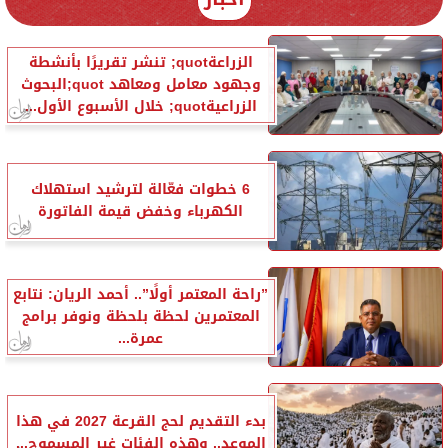
الزراعةquot; تنشر تقريرًا بأنشطة
وجهود معامل ومعاهد quot;البحوث
الزراعيةquot; خلال الأسبوع الأول...
6 خطوات فعّالة لترشيد استهلاك
الكهرباء وخفض قيمة الفاتورة
”راحة المعتمر أولًا”.. أحمد الريان: نتابع
المعتمرين لحظة بلحظة ونوفر برامج
عمرة...
بدء التقديم لحج القرعة 2027 في هذا
الموعد.. وهذه الفئات غير المسموح...