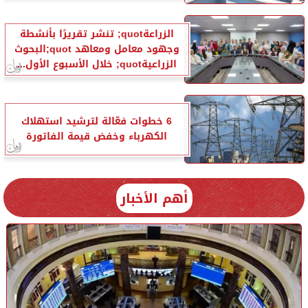
الزراعةquot; تنشر تقريرًا بأنشطة
وجهود معامل ومعاهد quot;البحوث
الزراعيةquot; خلال الأسبوع الأول...
6 خطوات فعّالة لترشيد استهلاك
الكهرباء وخفض قيمة الفاتورة
أهم الأخبار