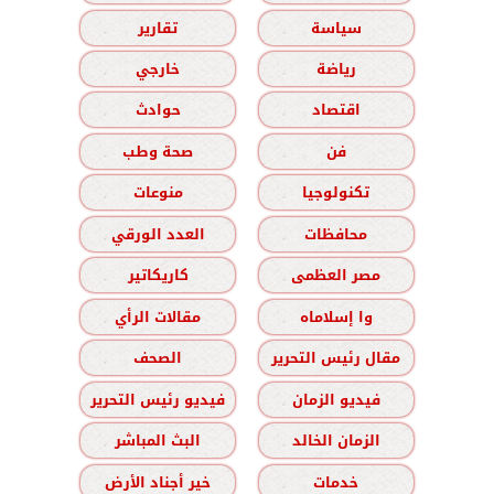
سياسة
تقارير
رياضة
خارجي
اقتصاد
حوادث
فن
صحة وطب
تكنولوجيا
منوعات
محافظات
العدد الورقي
مصر العظمى
كاريكاتير
وا إسلاماه
مقالات الرأي
مقال رئيس التحرير
الصحف
فيديو الزمان
فيديو رئيس التحرير
الزمان الخالد
البث المباشر
خدمات
خير أجناد الأرض