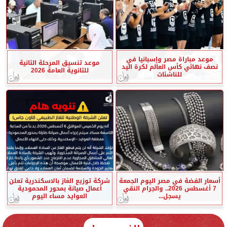
موعد مباراة مصر وإسبانيا في
موعد تنسيق المرحلة الثانية
نصف نهائي كأس العالم لكرة اليد
للثانوية العامة 2026
للناشئات
أسعار الفضة في مصر اليوم الجمعة
شركة توزيع الغاز بالاسكندرية تعلن
7 أغسطس 2026.. والجرام النقي
أعمال صيانة بمحور المحمودية
يسجل...
العوايد مساء اليوم