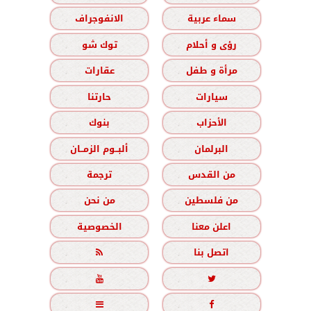
سماء عربية
الانفوجراف
رؤى و أحلام
توك شو
مرأة و طفل
عقارات
سيارات
حارتنا
الأحزاب
بنوك
البرلمان
ألبــوم الزمــان
من القدس
ترجمة
من فلسطين
من نحن
اعلن معنا
الخصوصية
اتصل بنا




