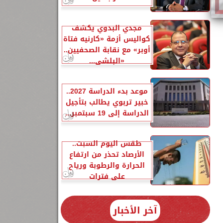
مجدي البدوي يكشف
كواليس أزمة «كارنيه فتاة
أوبر» مع نقابة الصحفيين..
«البلشي...
موعد بدء الدراسة 2027..
خبير تربوي يطالب بتأجيل
الدراسة إلى 19 سبتمبر...
طقس اليوم السبت..
الأرصاد تحذر من ارتفاع
الحرارة والرطوبة ورياح
على فترات
ة
آخر الأخبار
ة