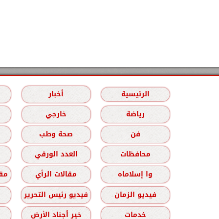
الرئيسية
أخبار
رياضة
خارجي
فن
صحة وطب
محافظات
العدد الورقي
وا إسلاماه
مقالات الرأي
مقا
فيديو الزمان
فيديو رئيس التحرير
خدمات
خير أجناد الأرض