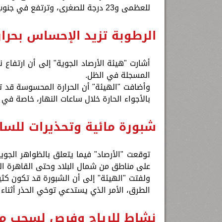
للعظمى و23 درجة للصغرى، وترتفع في جنوب الصعيد إلى 44 درجة للعظمى و30 درجة للصغرى.
الرطوبة تزيد الإحساس بحر
أشارت "هيئة الأرصاد الجوية" إلى أن ارتفاع
المسجلة في الظل.
وأضافت "الهيئة" أن الحرارة المحسوسة قد تر
بالأجواء الحارة خلال ساعات النهار، خاصة في 
شبورة مائية وتحذيرات للسا
على مناطق من شمال البلاد وحتى القاهرة ا
ولفتت "الهيئة" إلى أن الشبورة قد تكون كثي
الطرق، الأمر الذي يستدعي توخي الحذر أثناء ا
نشاط للرياح وفرص لسحب م