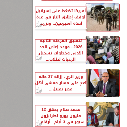
أمريكا تضغط على إسرائيل
لوقف إطلاق النار في غزة
لمدة أسبوعين.. ونزع...
تنسيق المرحلة الثانية
2026.. موعد إعلان الحد
الأدنى وخطوات تسجيل
الرغبات لطلاب...
وزير الري: إزالة 37 حالة
تعدٍ على مسار ممشى أهل
ا
مصر بمنيل...
محمد صلاح يحقق 12
مليون يورو لطرابزون
سبور في 3 أيام.. أرقام...