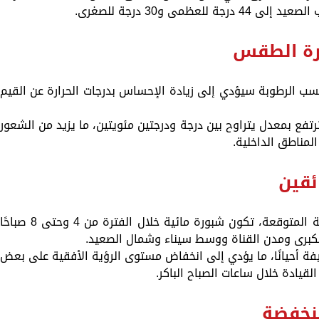
ارة الطقس
 نسب الرطوبة سيؤدي إلى زيادة الإحساس بدرجات الحرارة عن القيم
تفع بمعدل يتراوح بين درجة ودرجتين مئويتين، ما يزيد من الشعور
المناطق الداخلية.
ئقين
توقعت "الأرصاد" فيما يتعلق بالظواهر الجوية المتوقعة، تكون شبورة مائية خلال الفترة من 4 وحتى 8 صباحً
لكبرى ومدن القناة ووسط سيناء وشمال الصعيد.
فة أحيانًا، ما يؤدي إلى انخفاض مستوى الرؤية الأفقية على بعض
لقيادة خلال ساعات الصباح الباكر.
نخفضة