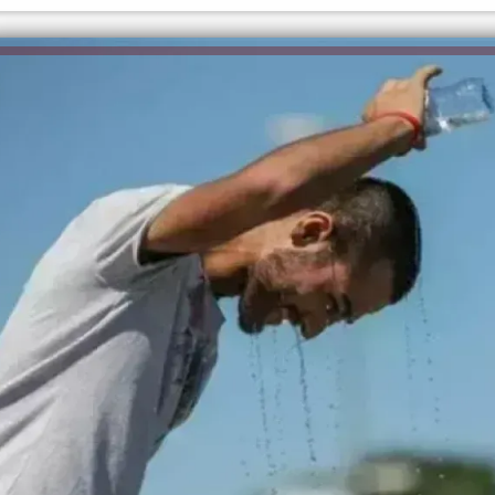
الكاتبة إلهام شرشر تهنئ الرئيس
رسالتى لآخر الزمان «محطة الضبعة
السيسي بعيد ميلاده وتُشيد بجهوده
النووية»... من الحلم إلى التنفيذ
في بناء الدولة