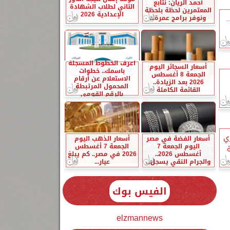
أحمد الريان: نتابع
الثاني لطلاب الشهادة
المعتمرين لحظة بلحظة
الإعدادية 2026
ونوفر برامج عمرة...
قس اليوم الخميس 4 يونيو 2026..
اعرف الخطوط المسجلة
أسعار السجائر اليوم
باسمك.. خطوات
الجمعة 8 أغسطس
الاستعلام عن أرقام
2026 بعد الزيادة..
المحمول المرتبطة
القائمة الكاملة
بالرقم القومي
ي
أسعار الفضة في مصر
أسعار الذهب اليوم
اليوم الجمعة 7
الجمعة 7 أغسطس
أغسطس 2026..
2026 في مصر.. كم يبلغ
والجرام النقي يسجل...
عيار...
الفيس بوك
elzmannews