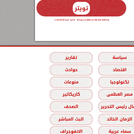
تويتر
Tweets by elzmannewseg
سياسة
تقارير
اقتصاد
حوادث
تكنولوجيا
منوعات
مصر العظمى
كاريكاتير
ل رئيس التحرير
الصحف
الزمان الخالد
البث المباشر
سماء عربية
الانفوجراف