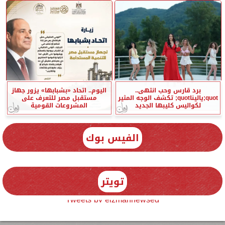
برد قارس وحب انتهى..
اليوم.. اتحاد «بشبابها» يزور جهاز
quot;ياليناquot; تكشف الوجه المثير
مستقبل مصر للتعرف على
لكواليس كليبها الجديد
المشروعات القومية
الفيس بوك
تويتر
Tweets by elzmannewseg