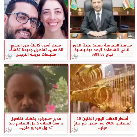
محافظ المنوفية يعتمد نتيجة الدور
مقتل أسرة كاملة في التجمع
الثاني للشهادة الإعدادية بنسبة
الخامس.. تفاصيل جديدة تكشف
نجاح 89.58%
ملابسات جريمة النرجس
أسعار الذهب اليوم الإثنين 10
مدير «سيزلر» يكشف تفاصيل
أغسطس 2026 في مصر.. كم يبلغ
واقعة الصلاة داخل المطعم بعد
عيار...
تداول فيديو على...