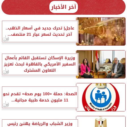
آخر الأخبار
عاجل| تحرك جديد في أسعار الذهب..
آخر تحديث لسعر عيار 21 منتصف...
وزيرة الإسكان تستقبل القائم بأعمال
السفير الأمريكي بالقاهرة لبحث تعزيز
التعاون المشترك
الصحة: حملة «100 يوم صحة» تقدم نحو
11 مليون خدمة طبية مجانية...
وزير الشباب والرياضة يهنئ رئيس