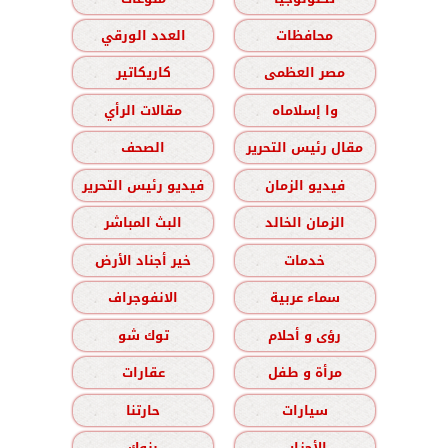
محافظات
العدد الورقي
مصر العظمى
كاريكاتير
وا إسلاماه
مقالات الرأي
مقال رئيس التحرير
الصحف
فيديو الزمان
فيديو رئيس التحرير
الزمان الخالد
البث المباشر
خدمات
خير أجناد الأرض
سماء عربية
الانفوجراف
رؤى و أحلام
توك شو
مرأة و طفل
عقارات
سيارات
حارتنا
الأحزاب
بنوك