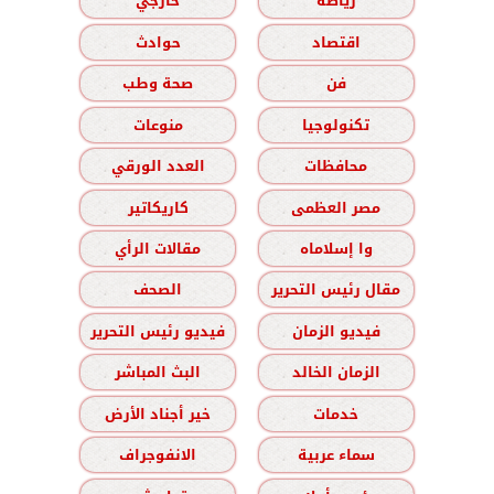
رياضة
خارجي
اقتصاد
حوادث
فن
صحة وطب
تكنولوجيا
منوعات
محافظات
العدد الورقي
مصر العظمى
كاريكاتير
وا إسلاماه
مقالات الرأي
مقال رئيس التحرير
الصحف
فيديو الزمان
فيديو رئيس التحرير
الزمان الخالد
البث المباشر
خدمات
خير أجناد الأرض
سماء عربية
الانفوجراف