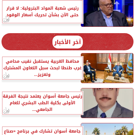
رئيس شعبة المواد البترولية: لا قرار
حتى الآن بشأن تحريك أسعار الوقود
آخر الأخبار
محافظ الغربية يستقبل نقيب محامي
غرب طنطا لبحث سبل التعاون المشترك
وتعزيز...
رئيس جامعة أسوان يعتمد نتيجة الفرقة
الأولى بكلية الطب البشري للعام
الجامعي...
جامعة أسوان تشارك في برنامج «صناع