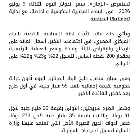
تستعرض «الزمان»، سعر الدولار اليوم الثلاثاء 9 يونيو
2026 ، في البنوك المصرية الحكومية والخاصة، مع بداية
تعاملاتها الصباحية.
ويأتي ذلك عقب تثبيت لجنة السياسة النقدية بالبنك
المركزي المصري، في اجتماعها الأخير، أسعار العائد على
الإيداع والإقراض لليلة واحدة وسعر العملية الرئيسية
بمقدار 200 نقطة أساس، لتسجل 22% و23% و22% على
التوالي.
وفي سياق متصل، طرح البنك المركزي اليوم أذون خزانة
حكومية بقيمة إجمالية بلغت 55 مليار جنيه، في أول طرح
بعد خفض الفائدة الأخير.
وشمل الطرح شريحتين؛ الأولى بقيمة 20 مليار جنيه لأجل
91 يومًا، والثانية بقيمة 35 مليار جنيه لأجل 273 يومًا،
ضمن أدوات الدين قصيرة الأجل التي تعتمد عليها وزارة
المالية لتمويل احتياجات الموازنة.