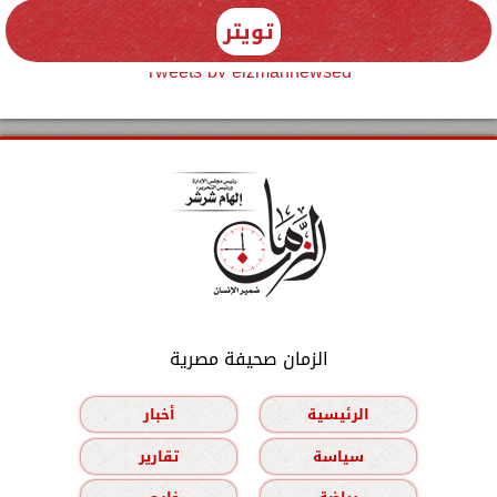
تويتر
Tweets by elzmannewseg
الزمان صحيفة مصرية
الرئيسية
أخبار
سياسة
تقارير