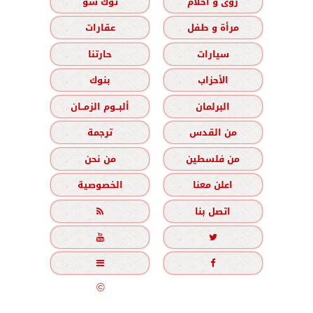
رؤى و أحلام
توك شو
مرأة و طفل
عقارات
سيارات
حارتنا
الأحزاب
بنوك
البرلمان
ألبــوم الزمــان
من القدس
ترجمة
من فلسطين
من نحن
اعلن معنا
الخصوصية
اتصل بنا





جميع الحقوق محفوظة
©