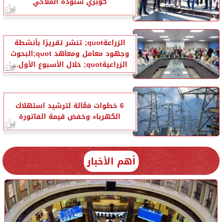
كوبري شنودة الملاحي
الزراعةquot; تنشر تقريرًا بأنشطة
وجهود معامل ومعاهد quot;البحوث
الزراعيةquot; خلال الأسبوع الأول...
6 خطوات فعّالة لترشيد استهلاك
الكهرباء وخفض قيمة الفاتورة
أهم الأخبار