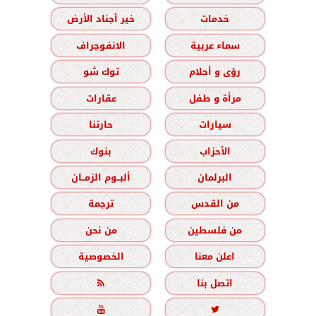
خدمات
خير أجناد الأرض
سماء عربية
الانفوجراف
رؤى و أحلام
توك شو
مرأة و طفل
عقارات
سيارات
حارتنا
الأحزاب
بنوك
البرلمان
ألبــوم الزمــان
من القدس
ترجمة
من فلسطين
من نحن
اعلن معنا
الخصوصية
اتصل بنا


