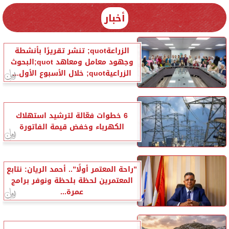
أخبار
الزراعةquot; تنشر تقريرًا بأنشطة
وجهود معامل ومعاهد quot;البحوث
الزراعيةquot; خلال الأسبوع الأول...
6 خطوات فعّالة لترشيد استهلاك
الكهرباء وخفض قيمة الفاتورة
”راحة المعتمر أولًا”.. أحمد الريان: نتابع
المعتمرين لحظة بلحظة ونوفر برامج
عمرة...