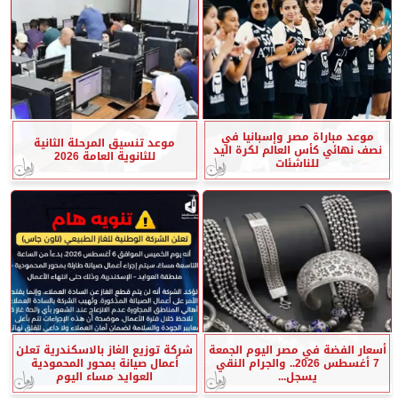
موعد مباراة مصر وإسبانيا في
موعد تنسيق المرحلة الثانية
نصف نهائي كأس العالم لكرة اليد
للثانوية العامة 2026
للناشئات
أسعار الفضة في مصر اليوم الجمعة
شركة توزيع الغاز بالاسكندرية تعلن
7 أغسطس 2026.. والجرام النقي
أعمال صيانة بمحور المحمودية
يسجل...
العوايد مساء اليوم