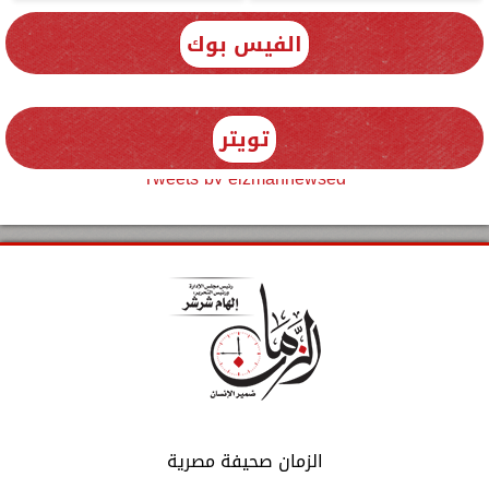
الفيس بوك
تويتر
Tweets by elzmannewseg
الزمان صحيفة مصرية