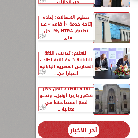
من إنجازات...
تنظيم الاتصالات: إعادة
إتاحة خدمة «أرقامي» عبر
تطبيق My NTRA بحل
فني...
التعليم: تدريس اللغة
اليابانية كلغة ثانية لطلاب
المدارس المصرية اليابانية
اعتبارا من...
نقابة الأطباء تثمن حظر
ظهور باربرا أونيل.. وتدعو
لمنع استضافتها في
فعالية...
آخر الأخبار