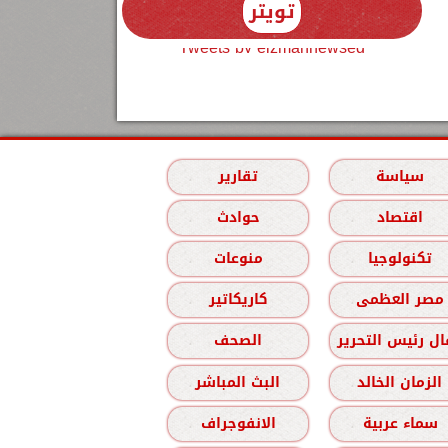
تويتر
Tweets by elzmannewseg
سياسة
تقارير
اقتصاد
حوادث
تكنولوجيا
منوعات
مصر العظمى
كاريكاتير
ل رئيس التحرير
الصحف
الزمان الخالد
البث المباشر
سماء عربية
الانفوجراف