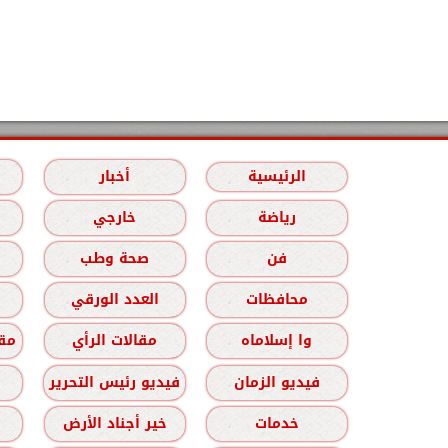
الرئيسية
أخبار
رياضة
خارجي
فن
صحة وطب
محافظات
العدد الورقي
وا إسلاماه
مقالات الرأي
مقا
فيديو الزمان
فيديو رئيس التحرير
خدمات
خير أجناد الأرض