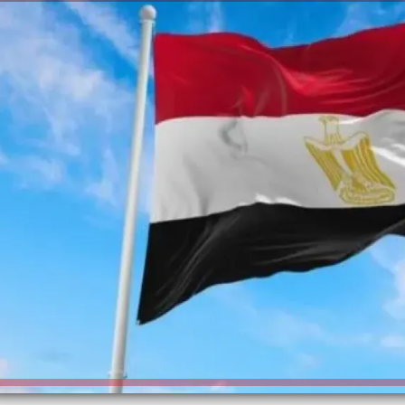
الكاتبة إلهام شرشر تهنئ الرئيس
السيسي بعيد ميلاده وتُشيد بجهوده
إلهام شرشر تكتب: دي مبقتش كورة..
في بناء الدولة
دي سياسة