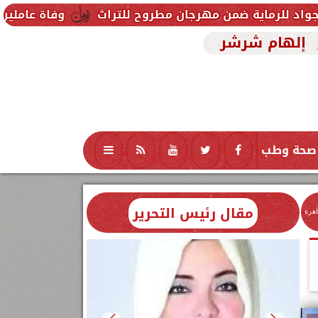
من مهرجان مطروح للتراث
وفاة عاملين متأثرين بإصابت
إلهام شرشر
صحة وطب
تكنولوجيا
منوعات
محافظات
مقال رئيس التحرير
اهرة