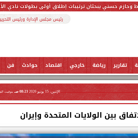
حثان ترتيبات إطلاق أولى بطولات نادي الأجواد للرماية ض
رئيس مجلس الإدارة ورئيس التحرير
ة
تقارير
رياضة
خارجي
اقتصاد
حوادث
فن
الإثنين، 15 يونيو 2026
08:23 صـ
بتوقيت الق
فاق بين الولايات المتحدة وإيران