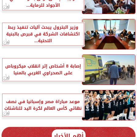
الأجواد للرماية...
وزير البترول يبحث آليات تنفيذ ربط
اكتشافات الشركة في قبرص بالبنية
التحتية...
إصابة 8 أشخاص إثر انقلاب ميكروباص
على الصحراوي الغربي بالمنيا
موعد مباراة مصر وإسبانيا في نصف
نهائي كأس العالم لكرة اليد للناشئات
أهم الأخبار