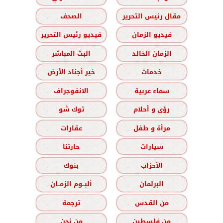
مقال رئيس التحرير
الصحف
فيديو الزمان
فيديو رئيس التحرير
الزمان الخالد
البث المباشر
خدمات
خير أجناد الأرض
سماء عربية
الانفوجراف
رؤى و أحلام
توك شو
مرأة و طفل
عقارات
سيارات
حارتنا
الأحزاب
بنوك
البرلمان
ألبــوم الزمــان
من القدس
ترجمة
من فلسطين
من نحن