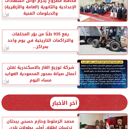
محافظ مطروح يكرم أوائل الشهادات
الإعدادية والثانوية (العامة والأزهرية)
والدبلومات الفنية
رفع 935 طنًا من بؤر المخلفات
والتراكمات التاريخية في يوم واحد
بمراكز...
شركة توزيع الغاز بالاسكندرية تعلن
أعمال صيانة بمحور المحمودية العوايد
مساء اليوم
آخر الأخبار
محمد الزملوط وحازم حسني يبحثان
ترتيبات إطلاق أولى بطولات نادي