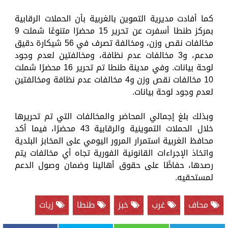
كما أفادت مديرية التموين بالغربية بأن الحملات الرقابية
بمركز طنطا أسفرت عن تحرير 15 محضرًا متنوعًا شملت 9
مخالفات نقص وزن، ومخالفة تصرف في 56 شيكارة دقيق
مدعم، و3 مخالفات عدم نظافة، ومخالفتين لعدم وجود
لوحة بيانات. وفي مدينة طنطا تم تحرير 16 محضرًا شملت
10 مخالفات نقص وزن و4 مخالفات عدم نظافة ومخالفتين
لعدم وجود لوحة بيانات.
وبذلك بلغ إجمالي المحاضر والمخالفات التي تم تحريرها
خلال الحملات التموينية والرقابية 43 محضرًا، فيما أكد
محافظ الغربية استمرار المرور اليومي على المخابز البلدية
واتخاذ الإجراءات القانونية الفورية تجاه أي مخالفات يتم
رصدها، حفاظًا على حقوق أهالينا وضمان وصول الدعم
لمستحقيه.
محاف
غرب
خبز
طنطا
زيات