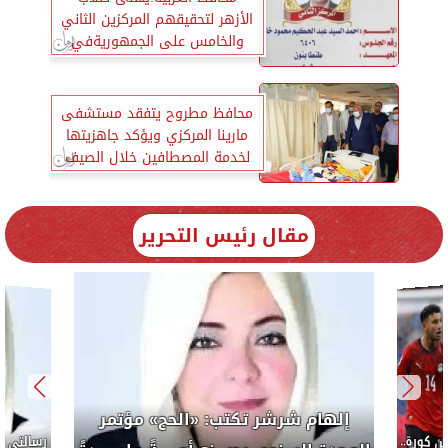
الأزهر لتحقيقهم المركزين الثاني
والخامس على الجمهوريةفي
علوم القراءات
محافظ مطروح يتفقد مستشفى
مارينا المركزي ويؤكد جاهزيتها
لخدمة المصطافين خلال الصيف
مقال رئيس التحرير
إلهام شرشر تكتب: «الحج» مؤتمر
كورة..