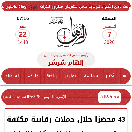
اد للرماية ضمن مهرجان مطروح للتراث
وفاة عاملين متأثرين بإصابتهما ف
الجمعة
07:16
أغسطس
صفر
22
7
1448
2026
رئيس مجلس الإدارة ورئيس التحرير
إلهام شرشر
أخبار
سياسة
تقارير
رياضة
خارجي
اقتصاد
محافظات
الإثنين، 15 يونيو 2026
09:37 صـ
بتوقيت القاهرة
43 محضرًا خلال حملات رقابية مكثفة