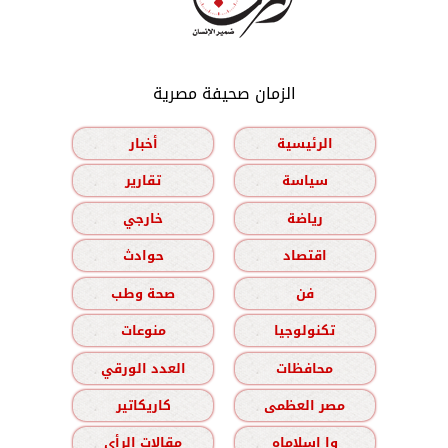
الزمان صحيفة مصرية
الرئيسية
أخبار
سياسة
تقارير
رياضة
خارجي
اقتصاد
حوادث
فن
صحة وطب
تكنولوجيا
منوعات
محافظات
العدد الورقي
مصر العظمى
كاريكاتير
وا إسلاماه
مقالات الرأي