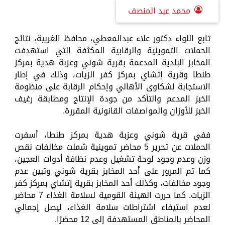
محمد عبد المنصف
تابع اللواء دكتور علاء عبدالمعطي، محافظ الغربية، نتائج
الحملات التموينية والرقابية المكثفة التي استهدفت
المخابز البلدية المدعمة بقرية شوني وعزبة هدية بمركز
طنطا وقرية إتشاي بمركز كفر الزيات، وذلك في إطار
الاستجابة لشكاوى الأهالي وإحكام الرقابة على منظومة
الخبز المدعم والتأكد من جودة الإنتاج ومطابقة رغيف
الخبز للأوزان والمواصفات القانونية المقررة.
ففي قرية شوني وعزبة هدية بمركز طنطا، أسفرت
الحملات عن تحرير 5 محاضر تموينية شملت مخالفات نقص
وزن وعدم وجود لوحة تشغيل وعدم نظافة أدوات العجين،
كما تم المرور على أحد المخابز بقرية شوني وتبين عدم
وجود مخالفات، وكذلك أحد المخابز بقرية إتشاي بمركز كفر
الزيات. كما حررت الهيئة القومية لسلامة الغذاء 7 محاضر
لعدم استيفاء اشتراطات سلامة الغذاء، ليصل إجمالي
المحاضر بالمناطق المستهدفة إلى 12 محضرًا.