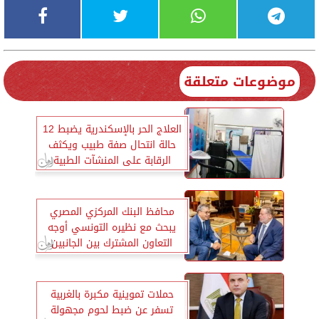
موضوعات متعلقة
العلاج الحر بالإسكندرية يضبط 12
حالة انتحال صفة طبيب ويكثف
الرقابة على المنشآت الطبية
الخاصة
محافظ البنك المركزي المصري
يبحث مع نظيره التونسي أوجه
التعاون المشترك بين الجانبين
حملات تموينية مكبرة بالغربية
تسفر عن ضبط لحوم مجهولة