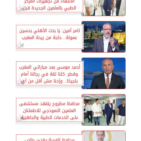
الانتهاء من تجهيزات المركز
الطبي بالعلمين الجديدة قبل
بداية موسم الصيف
تامر أمين: يا بخت الأهلي بحسين
عموتة.. حاجة من ريحة المغرب
أحمد موسى بعد مباراتي المغرب
وقطر: كلنا ثقة في رجالنا أمام
بلجيكا.. وإحنا مش أقل من أي
منتخب
محافظ مطروح يتفقد مستشفى
العلمين النموذجي للاطمئنان
على الخدمات الطبية والجاهزية
المستمرة
محافظ الغربية:يهنئ طلاب