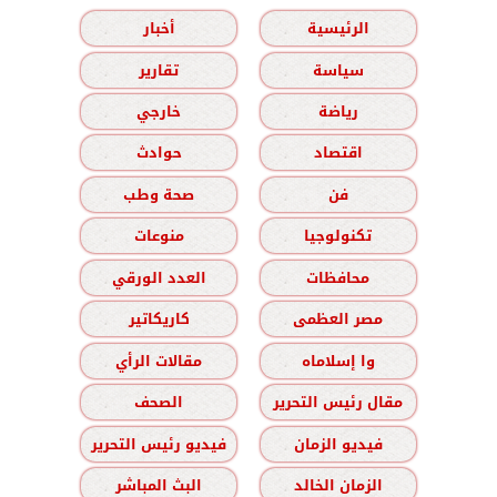
الرئيسية
أخبار
سياسة
تقارير
رياضة
خارجي
اقتصاد
حوادث
فن
صحة وطب
تكنولوجيا
منوعات
محافظات
العدد الورقي
مصر العظمى
كاريكاتير
وا إسلاماه
مقالات الرأي
مقال رئيس التحرير
الصحف
فيديو الزمان
فيديو رئيس التحرير
الزمان الخالد
البث المباشر