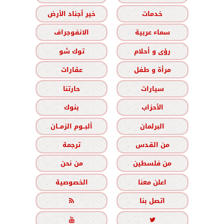
خدمات
خير أجناد الأرض
سماء عربية
الانفوجراف
رؤى و أحلام
توك شو
مرأة و طفل
عقارات
سيارات
حارتنا
الأحزاب
بنوك
البرلمان
ألبــوم الزمــان
من القدس
ترجمة
من فلسطين
من نحن
اعلن معنا
الخصوصية
اتصل بنا


