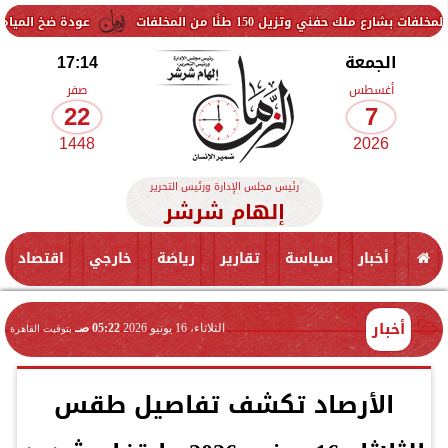
150 طنًا من المخلفات
عودة ضخ المياه تدريجيًا لمناطق ا
الجمعة
17:14
أغسطس
صفر
22
7
1448
2026
رئيس مجلس الإدارة ورئيس التحرير
إلهام شرشر
أخبار
سياسة
تقارير
رياضة
خارجي
اقتصاد
أخبار
الثلاثاء، 16 يونيو 2026
05:22 صـ
بتوقيت القاهرة
الأرصاد تكشف تفاصيل طقس