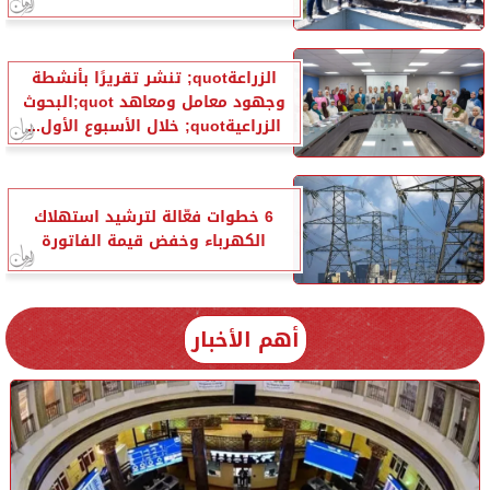
الزراعةquot; تنشر تقريرًا بأنشطة
وجهود معامل ومعاهد quot;البحوث
الزراعيةquot; خلال الأسبوع الأول...
6 خطوات فعّالة لترشيد استهلاك
الكهرباء وخفض قيمة الفاتورة
أهم الأخبار