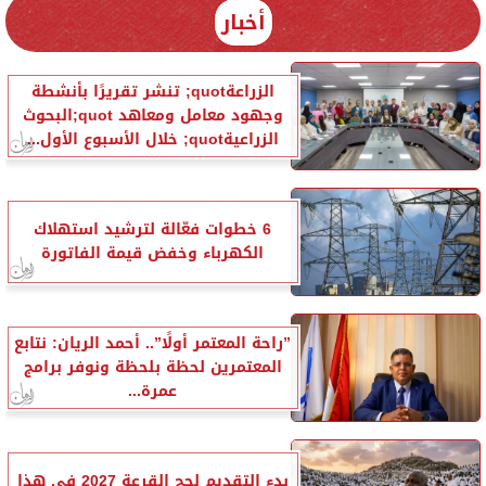
أخبار
الزراعةquot; تنشر تقريرًا بأنشطة
وجهود معامل ومعاهد quot;البحوث
الزراعيةquot; خلال الأسبوع الأول...
6 خطوات فعّالة لترشيد استهلاك
الكهرباء وخفض قيمة الفاتورة
”راحة المعتمر أولًا”.. أحمد الريان: نتابع
المعتمرين لحظة بلحظة ونوفر برامج
عمرة...
بدء التقديم لحج القرعة 2027 في هذا