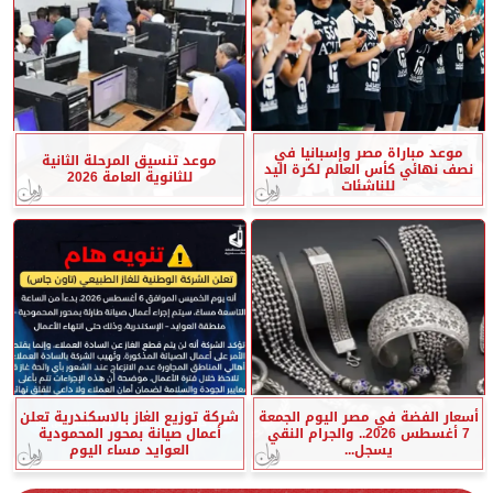
موعد مباراة مصر وإسبانيا في
موعد تنسيق المرحلة الثانية
نصف نهائي كأس العالم لكرة اليد
للثانوية العامة 2026
للناشئات
أسعار الفضة في مصر اليوم الجمعة
شركة توزيع الغاز بالاسكندرية تعلن
7 أغسطس 2026.. والجرام النقي
أعمال صيانة بمحور المحمودية
يسجل...
العوايد مساء اليوم