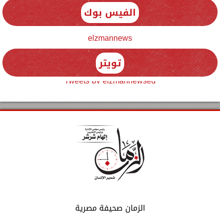
الفيس بوك
elzmannews
تويتر
Tweets by elzmannewseg
الزمان صحيفة مصرية