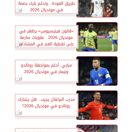
طريق العودة.. ونحلم بترك بصمة
في مونديال 2026
«قانون فينيسيوس» يظهر في
مونديال 2026.. عقوبات صارمة
على تغطية الفم في المشادات
مبابي: أحلم بمواجهة رونالدو
ونيمار في مونديال 2026
مدرب البرتغال يجيب.. هل يشارك
رونالدو في مونديال 2026؟