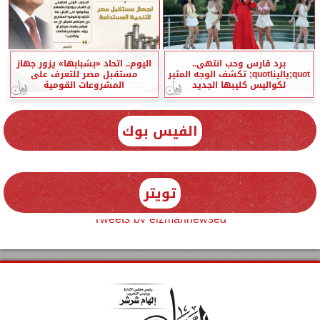
برد قارس وحب انتهى..
اليوم.. اتحاد «بشبابها» يزور جهاز
quot;ياليناquot; تكشف الوجه المثير
مستقبل مصر للتعرف على
لكواليس كليبها الجديد
المشروعات القومية
الفيس بوك
تويتر
Tweets by elzmannewseg