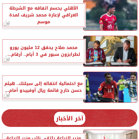
الأهلي يحسم اتفاقه مع الشرطة
العراقي لإعارة محمد شريف لمدة
موسم
محمد صلاح يحقق 12 مليون يورو
لطرابزون سبور في 3 أيام.. أرقام...
مع احتمالية انتقاله إلى سيلتك.. هيثم
حسن خارج قائمة ريال أوفييدو أمام...
آخر الأخبار
وزير الزراعة يلتقي نائب وزير الزراعة