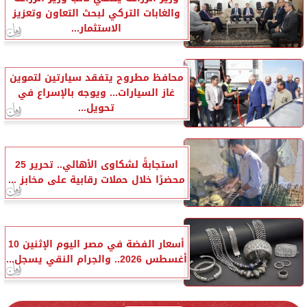
والغابات التركي لبحث التعاون وتعزيز
الاستثمار...
محافظ مطروح يتفقد سيارتين لتموين
غاز السيارات... ويوجه بالإسراع في
تحويل...
استجابةً لشكاوى الأهالي.. تحرير 25
محضرًا خلال حملات رقابية على مخابز ...
أسعار الفضة في مصر اليوم الإثنين 10
أغسطس 2026.. والجرام النقي يسجل...