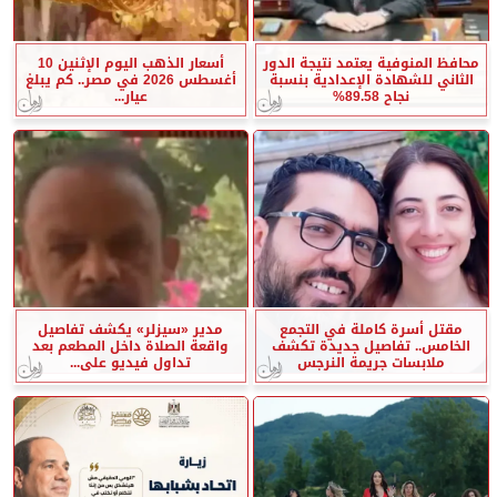
محافظ المنوفية يعتمد نتيجة الدور
أسعار الذهب اليوم الإثنين 10
الثاني للشهادة الإعدادية بنسبة
أغسطس 2026 في مصر.. كم يبلغ
نجاح 89.58%
عيار...
مقتل أسرة كاملة في التجمع
مدير «سيزلر» يكشف تفاصيل
الخامس.. تفاصيل جديدة تكشف
واقعة الصلاة داخل المطعم بعد
ملابسات جريمة النرجس
تداول فيديو على...