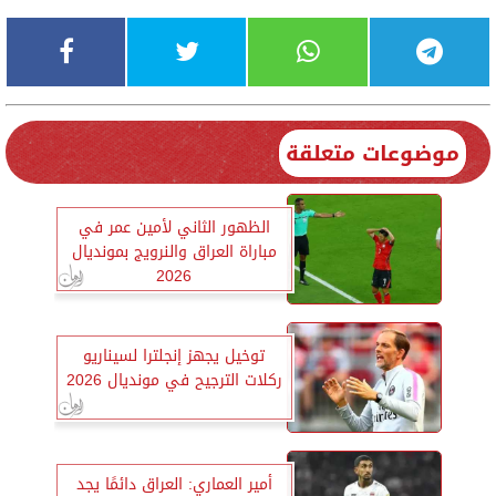
موضوعات متعلقة
الظهور الثاني لأمين عمر في
مباراة العراق والنرويج بمونديال
2026
توخيل يجهز إنجلترا لسيناريو
ركلات الترجيح في مونديال 2026
أمير العماري: العراق دائمًا يجد