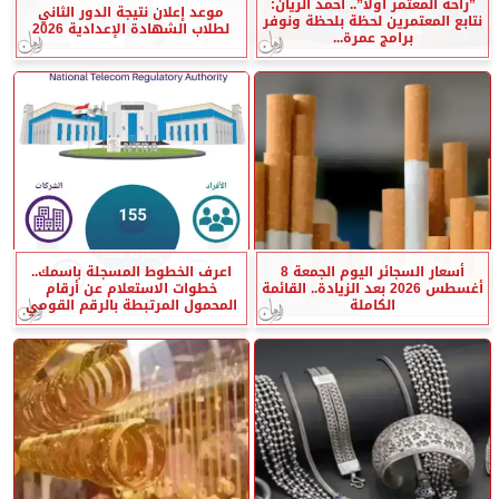
”راحة المعتمر أولًا”.. أحمد الريان:
موعد إعلان نتيجة الدور الثاني
نتابع المعتمرين لحظة بلحظة ونوفر
لطلاب الشهادة الإعدادية 2026
برامج عمرة...
أسعار السجائر اليوم الجمعة 8
اعرف الخطوط المسجلة باسمك..
أغسطس 2026 بعد الزيادة.. القائمة
خطوات الاستعلام عن أرقام
الكاملة
المحمول المرتبطة بالرقم القومي