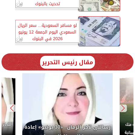
تحديث بالبنوك
لو مسافر السعودية... سعر الريال
السعودي اليوم الجمعة 12 يونيو
2026 في البنوك
مقال رئيس التحرير
كورة..
إلهام شرشر تكتب: «صلاح» ملك
ضب