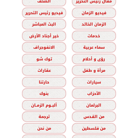
مقال رئيس التحرير
الصحف
فيديو الزمان
فيديو رئيس التحرير
الزمان الخالد
البث المباشر
خدمات
خير أجناد الأرض
سماء عربية
الانفوجراف
رؤى و أحلام
توك شو
مرأة و طفل
عقارات
سيارات
حارتنا
الأحزاب
بنوك
البرلمان
ألبــوم الزمــان
من القدس
ترجمة
من فلسطين
من نحن