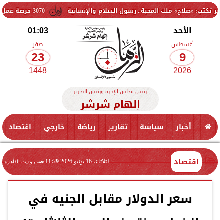
ك المحبة.. رسول السلام والإنسانية
3070 فرصة عمل جديدة بالقطاع الخاص.. وظائف برواتب تصل إلى 9500 جنيه
الأحد
01:03
أغسطس
صفر
23
9
1448
2026
رئيس مجلس الإدارة ورئيس التحرير
إلهام شرشر
أخبار
سياسة
تقارير
رياضة
خارجي
اقتصاد
اقتصاد
الثلاثاء، 16 يونيو 2026
11:29 صـ
بتوقيت القاهرة
سعر الدولار مقابل الجنيه في