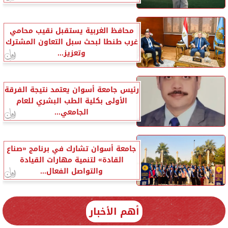
محافظ الغربية يستقبل نقيب محامي
غرب طنطا لبحث سبل التعاون المشترك
وتعزيز...
رئيس جامعة أسوان يعتمد نتيجة الفرقة
الأولى بكلية الطب البشري للعام
الجامعي...
جامعة أسوان تشارك في برنامج «صناع
القادة» لتنمية مهارات القيادة
والتواصل الفعال...
أهم الأخبار