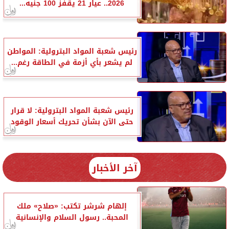
2026.. عيار 21 يقفز 100 جنيه...
رئيس شعبة المواد البترولية: المواطن
لم يشعر بأي أزمة في الطاقة رغم...
رئيس شعبة المواد البترولية: لا قرار
حتى الآن بشأن تحريك أسعار الوقود
آخر الأخبار
إلهام شرشر تكتب: «صلاح» ملك
المحبة.. رسول السلام والإنسانية