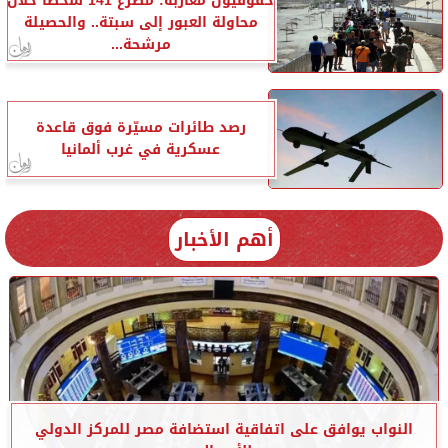
حقوقيون مغاربة: مصرع 141 شخصا خلال
محاولة العبور إلى سبتة.. والحصيلة
مرشحة...
رصد طائرات مسيّرة فوق قاعدة
عسكرية في غرب ألمانيا
أهم الأخبار
النواب يوافق على اتفاقية استضافة مصر للمركز الدولي