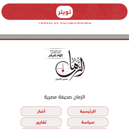
تويتر
Tweets by elzmannewseg
الزمان صحيفة مصرية
الرئيسية
أخبار
سياسة
تقارير