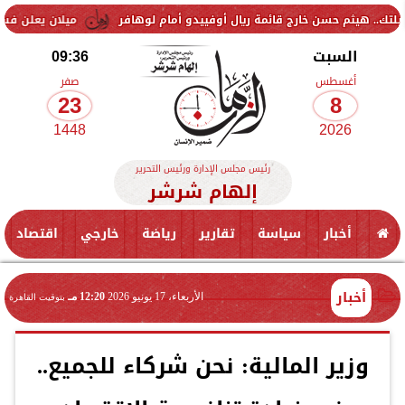
حسن خارج قائمة ريال أوفييدو أمام لوهافر
ميلان يعلن فسخ عقد إسماعيل
السبت
09:36
أغسطس
صفر
23
8
1448
2026
رئيس مجلس الإدارة ورئيس التحرير
إلهام شرشر
أخبار
سياسة
تقارير
رياضة
خارجي
اقتصاد
أخبار
الأربعاء، 17 يونيو 2026
12:20 مـ
بتوقيت القاهرة
وزير المالية: نحن شركاء للجميع..