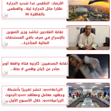
الأرصاد: الطقس غدا شديد الحرارة
نهارا مائل للحرارة ليلا.. والعظمى
بالقاهرة 36
نقابة الفلاحين تناشد وزير التموين
بالإسراع في صرف باقي المستحقات
المالية المتأخرة...
نقابة الصحفيين: كارنيه فتاة واقعة أوبر
صادر عن كيان وهمي لا صلة...
الزراعةquot; تنشر تقريرًا بأنشطة
وجهود معامل ومعاهد quot;البحوث
الزراعيةquot; خلال الأسبوع الأول...