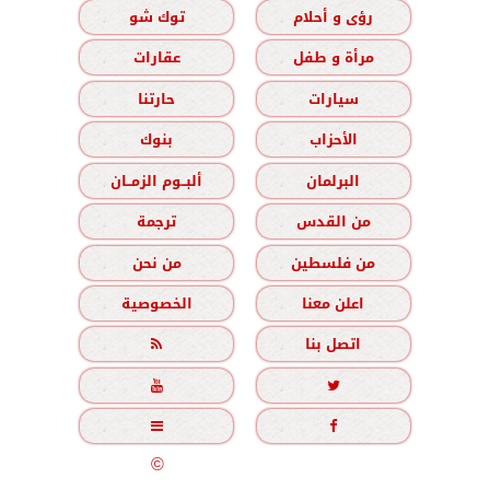
رؤى و أحلام
توك شو
مرأة و طفل
عقارات
سيارات
حارتنا
الأحزاب
بنوك
البرلمان
ألبــوم الزمــان
من القدس
ترجمة
من فلسطين
من نحن
اعلن معنا
الخصوصية
اتصل بنا





جميع الحقوق محفوظة
©