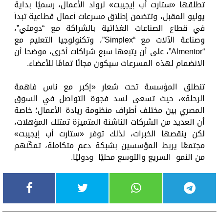
تطلقها «ستارت أب إيجيبت» لرواد الأعمال، رسميًا بداية
يوليو المقبل، وتتضمن إطلاق مسرعات أعمال قطاعية تبدأ
في قطاع الصناعات الغذائية بالشراكة مع “دومتي”،
وصناعة الآلات مع “Simplex”، وتكنولوجيا التعليم مع
“Almentor”، على أن يتبعها سبع شراكات أخرى، موضحا أن
الانضمام لهذه المسرعات سيكون مجانًا تمامًا للأعضاء.
تنطلق المؤسسة تحت شعار «إكبر مع ناس فاهمة
الرحلة»، حيث تسعى لسد فجوة التواصل في السوق
المصري بين مختلف أطراف منظومة ريادة الأعمال؛ خاصة
أن العديد من الشركات الناشئة المتميزة تمتلك المؤهلات،
لكن ينقصها الخبرات، لذلك توفر «ستارت أب إيجيبت»
مجتمعًا يربط المؤسسين بشبكة دعم متكاملة، تمكّنهم
من النمو السريع والتوسع محليًا ودوليًا.