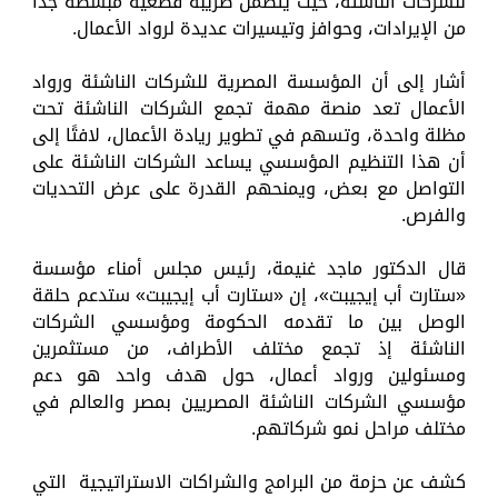
للشركات الناشئة، حيث يتضمن ضريبة قطعية مبسطة جدًا
من الإيرادات، وحوافز وتيسيرات عديدة لرواد الأعمال.
أشار إلى أن المؤسسة المصرية للشركات الناشئة ورواد
الأعمال تعد منصة مهمة تجمع الشركات الناشئة تحت
مظلة واحدة، وتسهم في تطوير ريادة الأعمال، لافتًا إلى
أن هذا التنظيم المؤسسي يساعد الشركات الناشئة على
التواصل مع بعض، ويمنحهم القدرة على عرض التحديات
والفرص.
قال الدكتور ماجد غنيمة، رئيس مجلس أمناء مؤسسة
«ستارت أب إيجيبت»، إن «ستارت أب إيجيبت» ستدعم حلقة
الوصل بين ما تقدمه الحكومة ومؤسسي الشركات
الناشئة إذ تجمع مختلف الأطراف، من مستثمرين
ومسئولين ورواد أعمال، حول هدف واحد هو دعم
مؤسسي الشركات الناشئة المصريين بمصر والعالم في
مختلف مراحل نمو شركاتهم.
كشف عن حزمة من البرامج والشراكات الاستراتيجية التي