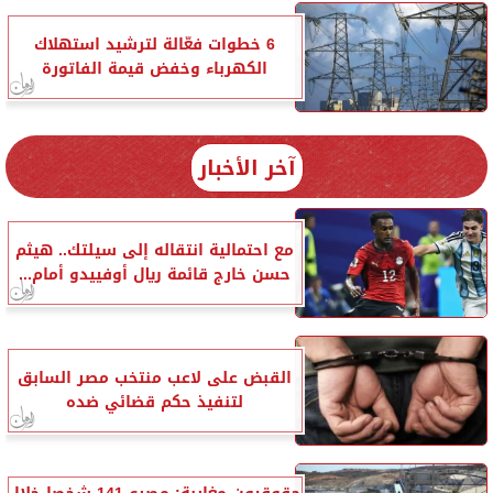
6 خطوات فعّالة لترشيد استهلاك
الكهرباء وخفض قيمة الفاتورة
آخر الأخبار
مع احتمالية انتقاله إلى سيلتك.. هيثم
حسن خارج قائمة ريال أوفييدو أمام...
القبض على لاعب منتخب مصر السابق
لتنفيذ حكم قضائي ضده