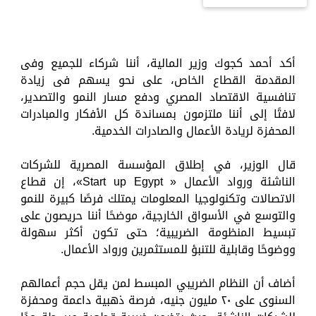
أكد أحمد كجوك وزير المالية، أننا شركاء للجميع وفى
المقدمة القطاع الخاص، على نحو يسهم فى زيادة
تنافسية الاقتصاد المصري ودفع مسار النمو والتصدير،
لافتًا إلى أننا ملتزمون بمساندة كل الأفكار والمبادرات
المحفزة لريادة الأعمال والصادرات الخدمية.
قال الوزير، في إطلاق المؤسسة المصرية للشركات
الناشئة ورواد الأعمال « Start up Egypt»، إن قطاع
الاتصالات وتكنولوجيا المعلومات يمتلك فرصًا كبيرة للنمو
والتوسع في الأسواق الخارجية، موضحًا أننا حريصون على
تبسيط المنظومة الضريبية؛ حتى تكون أكثر سهولة
ووضوحًا وقابلية للتنبؤ للمستثمرين ورواد الأعمال.
أضاف أن النظام الضريبي المبسط لمن يقل حجم أعمالهم
السنوى على ٢٠ مليون جنيه، فرصة ذهبية داعمة ومحفزة