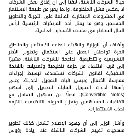
حياة الشركات الناشئة، لافتًا إلى أن إغلاق بعض الشركات
لا يعكس فشل المنظومة، وإنما يعبر عن طبيعة الاستثمار
في المشروعات الابتكارية القائمة على التجربة والتطوير
المستمر، وهو ما يمثل أحد المرتكزات الرئيسية لرأس
المال المخاطر في مختلف الأسواق العالمية.
وأضاف أن الوزارة والهيئة العامة للاستثمار والمناطق
الحرة تواصلان العمل على استكمال وتطوير الأطر
التشريعية والتنظيمية الداعمة للشركات الناشئة، مشيرًا
إلى قرب الانتهاء من حزمة تنظيمية وتعديلات باللائحة
التنفيذية لقانون الشركات تستهدف تبسيط إجراءات
ممارسة الأعمال وتيسير آليات التمويل الحديثة، وعلى
رأسها أدوات التمويل القابلة للتحويل إلى أسهم
(Convertible Notes)، فضلًا عن تسهيل التعامل مع
اتفاقيات المساهمين وتعزيز المرونة التنظيمية اللازمة
لجذب الاستثمارات.
وأشار الوزير إلى أن جهود الإصلاح تشمل كذلك تطوير
منهجيات تقييم الشركات الناشئة عند زيادة رؤوس