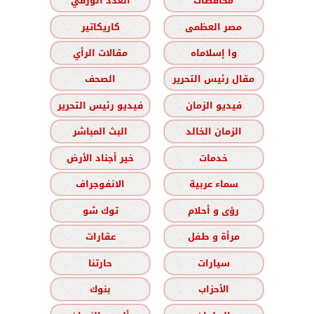
محافظات
العدد الورقي
مصر العظمى
كاريكاتير
وا إسلاماه
مقالات الرأي
مقال رئيس التحرير
الصحف
فيديو الزمان
فيديو رئيس التحرير
الزمان الخالد
البث المباشر
خدمات
خير أجناد الأرض
سماء عربية
الانفوجراف
رؤى و أحلام
توك شو
مرأة و طفل
عقارات
سيارات
حارتنا
الأحزاب
بنوك