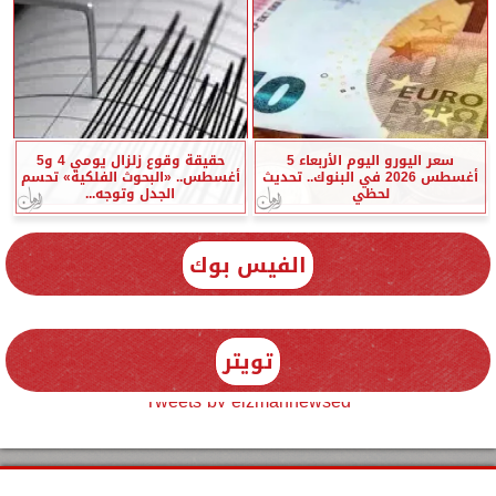
سعر اليورو اليوم الأربعاء 5
حقيقة وقوع زلزال يومي 4 و5
أغسطس 2026 في البنوك.. تحديث
أغسطس.. «البحوث الفلكية» تحسم
لحظي
الجدل وتوجه...
الفيس بوك
تويتر
Tweets by elzmannewseg