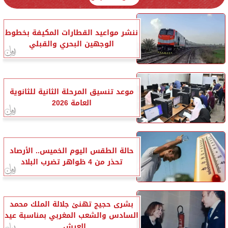
ننشر مواعيد القطارات المكيفة بخطوط
الوجهين البحري والقبلي
موعد تنسيق المرحلة الثانية للثانوية
العامة 2026
حالة الطقس اليوم الخميس.. الأرصاد
تحذر من 4 ظواهر تضرب البلاد
بشرى حجيج تهنئ جلالة الملك محمد
السادس والشعب المغربي بمناسبة عيد
العرش...