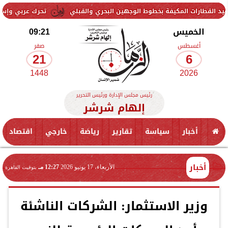
لمكيفة بخطوط الوجهين البحري والقبلي
تحرك عربي وإسلامي لمواجهة ا
الخميس
09:21
أغسطس
صفر
21
6
1448
2026
رئيس مجلس الإدارة ورئيس التحرير
إلهام شرشر
أخبار
سياسة
تقارير
رياضة
خارجي
اقتصاد
أخبار
الأربعاء، 17 يونيو 2026
12:27 مـ
بتوقيت القاهرة
وزير الاستثمار: الشركات الناشئة