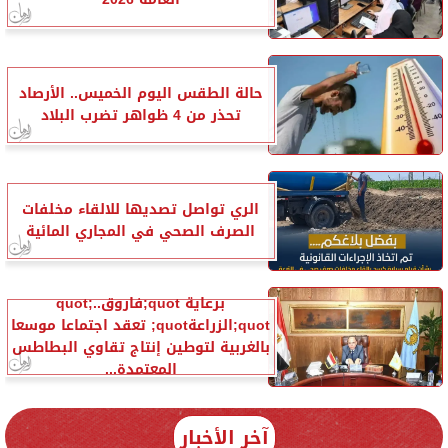
حالة الطقس اليوم الخميس.. الأرصاد
تحذر من 4 ظواهر تضرب البلاد
الري تواصل تصديها للالقاء مخلفات
الصرف الصحي في المجاري المائية
برعاية quot;فاروقquot;..
quot;الزراعةquot; تعقد اجتماعا موسعا
بالغربية لتوطين إنتاج تقاوي البطاطس
المعتمدة...
آخر الأخبار