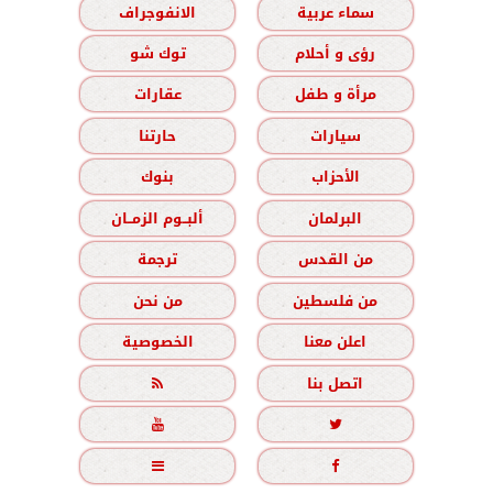
سماء عربية
الانفوجراف
رؤى و أحلام
توك شو
مرأة و طفل
عقارات
سيارات
حارتنا
الأحزاب
بنوك
البرلمان
ألبــوم الزمــان
من القدس
ترجمة
من فلسطين
من نحن
اعلن معنا
الخصوصية
اتصل بنا




