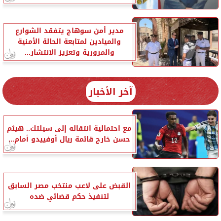
مدير أمن سوهاج يتفقد الشوارع
والميادين لمتابعة الحالة الأمنية
والمرورية وتعزيز الانتشار...
آخر الأخبار
مع احتمالية انتقاله إلى سيلتك.. هيثم
حسن خارج قائمة ريال أوفييدو أمام...
القبض على لاعب منتخب مصر السابق
لتنفيذ حكم قضائي ضده