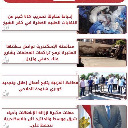
إحباط محاولة تسريب 815 كجم من
النفايات الطبية الخطرة في كفر الشيخ
محافظة الإسكندرية تواصل حملاتها
المكبرة لرفع تراكمات المخلفات بشارع
ملك حفني وتزيل...
محافظ الغربية يتابع أعمال إحلال وتجديد
كوبري شنودة الملاحي
حملات مكبرة لإزالة الإشغالات بأحياء
شرق ووسط والمنتزه ثان بالاسكندرية
تتحفظ على...