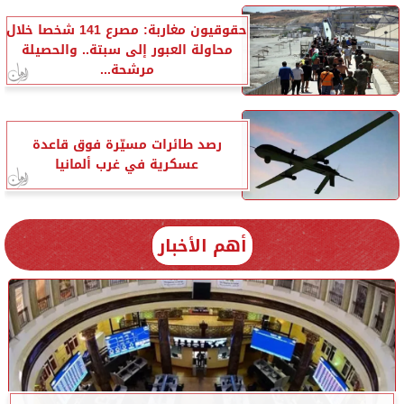
حقوقيون مغاربة: مصرع 141 شخصا خلال
محاولة العبور إلى سبتة.. والحصيلة
مرشحة...
رصد طائرات مسيّرة فوق قاعدة
عسكرية في غرب ألمانيا
أهم الأخبار