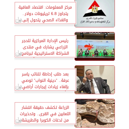
مركز المعلومات: اقتصاد العافية
يتجاوز 6.8 تريليونات دولار..
والغذاء الصحي يتحول إلى
صناعة عالمية ضخمة
رئيس الإدارة المركزية للحجر
الزراعي يشارك في منتدى
الشراكة الاستراتيجية لبرنامج
الصحة النباتية في أفريقيا
بعد طلب إحاطة للنائب ياسر
عرفة.. ”دينية النواب” توصي
بإلغاء زيادات إيجارات أراضي
الأوقاف ومماثلتها بالإصلاح
الزراعي
الزراعة تكشف حقيقة انتشار
الثعابين في القرى.. وتحذيرات
من لدغات الكوبرا والطريشة
بالمناطق الزراعية