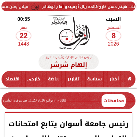
 خارج قائمة ريال أوفييدو أمام لوهافر
ميلان يعلن فسخ عقد إسماعيل بن
السبت
00:55
أغسطس
صفر
22
8
1448
2026
رئيس مجلس الإدارة ورئيس التحرير
إلهام شرشر
أخبار
سياسة
تقارير
رياضة
خارجي
اقتصاد
محافظات
الثلاثاء، 7 يوليو 2026
11:23 صـ
بتوقيت القاهرة
رئيس جامعة أسوان يتابع امتحانات