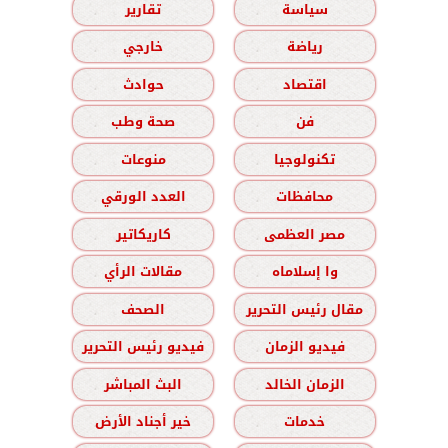
سياسة
تقارير
رياضة
خارجي
اقتصاد
حوادث
فن
صحة وطب
تكنولوجيا
منوعات
محافظات
العدد الورقي
مصر العظمى
كاريكاتير
وا إسلاماه
مقالات الرأي
مقال رئيس التحرير
الصحف
فيديو الزمان
فيديو رئيس التحرير
الزمان الخالد
البث المباشر
خدمات
خير أجناد الأرض