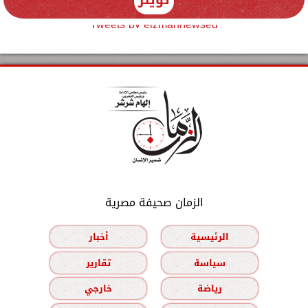
Tweets by elzmannewseg
الزمان صحيفة مصرية
الرئيسية
أخبار
سياسة
تقارير
رياضة
خارجي