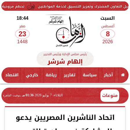
لمشترك وتعزيز التنسيق لخدمة المواطنين
تحطم مروحية أثناء مكافحة ح
السبت
18:44
أغسطس
صفر
23
8
1448
2026
رئيس مجلس الإدارة ورئيس التحرير
إلهام شرشر
أخبار
سياسة
تقارير
رياضة
خارجي
اقتصاد
منوعات
الثلاثاء، 7 يوليو 2026
01:36 مـ
بتوقيت القاهرة
اتحاد الناشرين المصريين يدعو