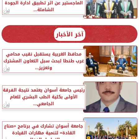
الماجستير عن اثر تطبيق ادارة الجودة
الشاملة...
آخر الأخبار
محافظ الغربية يستقبل نقيب محامي
غرب طنطا لبحث سبل التعاون المشترك
وتعزيز...
رئيس جامعة أسوان يعتمد نتيجة الفرقة
الأولى بكلية الطب البشري للعام
الجامعي...
جامعة أسوان تشارك في برنامج «صناع
القادة» لتنمية مهارات القيادة