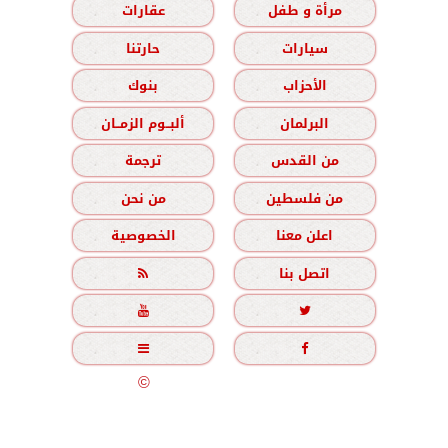
مرأة و طفل
عقارات
سيارات
حارتنا
الأحزاب
بنوك
البرلمان
ألبــوم الزمــان
من القدس
ترجمة
من فلسطين
من نحن
اعلن معنا
الخصوصية
اتصل بنا





جميع الحقوق محفوظة
©
2020 - 2026 - الزمان