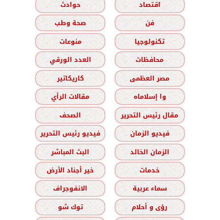
اقتصاد
حوادث
فن
صحة وطب
تكنولوجيا
منوعات
محافظات
العدد الورقي
مصر العظمى
كاريكاتير
وا إسلاماه
مقالات الرأي
مقال رئيس التحرير
الصحف
فيديو الزمان
فيديو رئيس التحرير
الزمان الخالد
البث المباشر
خدمات
خير أجناد الأرض
سماء عربية
الانفوجراف
رؤى و أحلام
توك شو