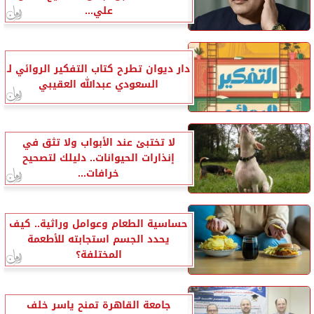
علي...
دار ديوان تطرح كتاب التفكير الروائي لـ
السعودي عبدالله العقيبي
لا تختبئ عند الأبواب ولا تثق في
إنذارات الحيوانات.. دليلك لتصحيح
خرافات...
حساسية الطعام وعوامل وراثية.. كيف
يحدد الجسم استجابته للأطعمة
المختلفة؟
جامعة القاهرة تمنح ياسر خلف