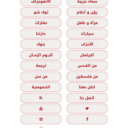
سماء عربية
الانفوجراف
رؤى و أحلام
توك شو
مرأة و طفل
عقارات
سيارات
حارتنا
الأحزاب
بنوك
البرلمان
ألبــوم الزمــان
من القدس
ترجمة
من فلسطين
من نحن
اعلن معنا
الخصوصية
اتصل بنا




