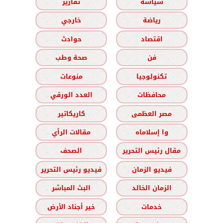
سياسة
تقارير
رياضة
خارجي
اقتصاد
حوادث
فن
صحة وطب
تكنولوجيا
منوعات
محافظات
العدد الورقي
مصر العظمى
كاريكاتير
وا إسلاماه
مقالات الرأي
مقال رئيس التحرير
الصحف
فيديو الزمان
فيديو رئيس التحرير
الزمان الخالد
البث المباشر
خدمات
خير أجناد الأرض