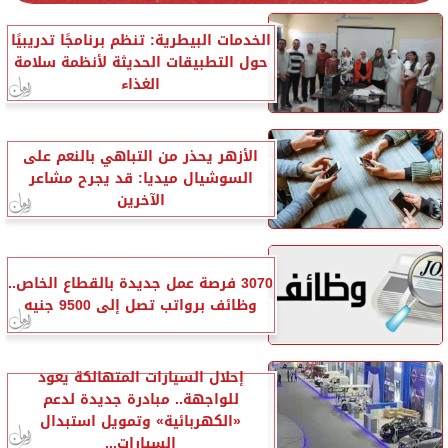
الخدمات البيطرية: تنظم برنامجًا تدريبيًا
حول التطبيقات الحديثة لأنظمة سلامة
الغذاء
الأزهر يحذر من التباهي بالنعم على
السوشيال ميديا: قد يجرح مشاعر
الآخرين
3070 فرصة عمل جديدة بالقطاع الخاص..
وظائف برواتب تصل إلى 9500 جنيه
إحلال السيارات المتهالكة يعود
للواجهة.. مبادرة جديدة لدعم
«الكهربائية» وتمويل استبدال
السيارات...