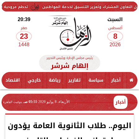
رك وتعزيز التنسيق لخدمة المواطنين
تحطم مروحية أثناء مكافحة حريق غ
السبت
20:39
أغسطس
صفر
23
8
1448
2026
رئيس مجلس الإدارة ورئيس التحرير
إلهام شرشر
أخبار
سياسة
تقارير
رياضة
خارجي
اقتصاد
أخبار
الأربعاء، 8 يوليو 2026
05:55 صـ
بتوقيت القاهرة
اليوم.. طلاب الثانوية العامة يؤدون