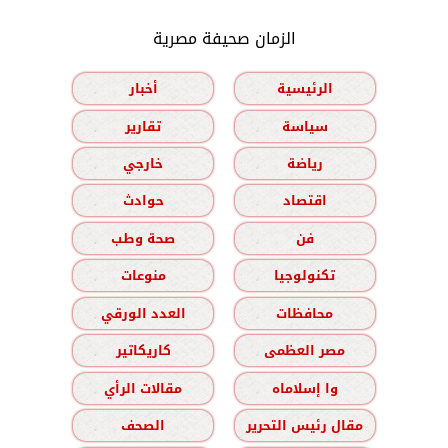
الزمان صحيفة مصرية
الرئيسية
أخبار
سياسة
تقارير
رياضة
خارجي
اقتصاد
حوادث
فن
صحة وطب
تكنولوجيا
منوعات
محافظات
العدد الورقي
مصر العظمى
كاريكاتير
وا إسلاماه
مقالات الرأي
مقال رئيس التحرير
الصحف