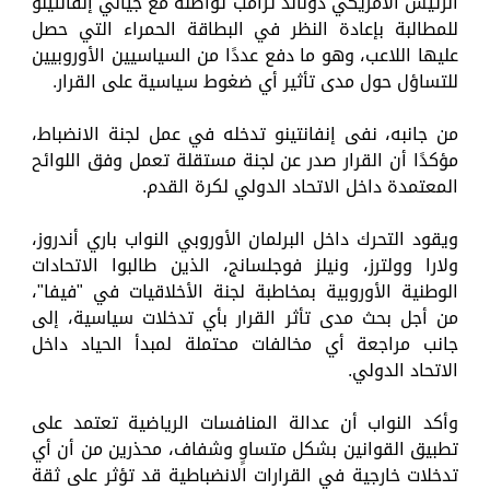
الرئيس الأمريكي دونالد ترامب تواصله مع جياني إنفانتينو
للمطالبة بإعادة النظر في البطاقة الحمراء التي حصل
عليها اللاعب، وهو ما دفع عددًا من السياسيين الأوروبيين
للتساؤل حول مدى تأثير أي ضغوط سياسية على القرار.
من جانبه، نفى إنفانتينو تدخله في عمل لجنة الانضباط،
مؤكدًا أن القرار صدر عن لجنة مستقلة تعمل وفق اللوائح
المعتمدة داخل الاتحاد الدولي لكرة القدم.
ويقود التحرك داخل البرلمان الأوروبي النواب باري أندروز،
ولارا وولترز، ونيلز فوجلسانج، الذين طالبوا الاتحادات
الوطنية الأوروبية بمخاطبة لجنة الأخلاقيات في "فيفا"،
من أجل بحث مدى تأثر القرار بأي تدخلات سياسية، إلى
جانب مراجعة أي مخالفات محتملة لمبدأ الحياد داخل
الاتحاد الدولي.
وأكد النواب أن عدالة المنافسات الرياضية تعتمد على
تطبيق القوانين بشكل متساوٍ وشفاف، محذرين من أن أي
تدخلات خارجية في القرارات الانضباطية قد تؤثر على ثقة