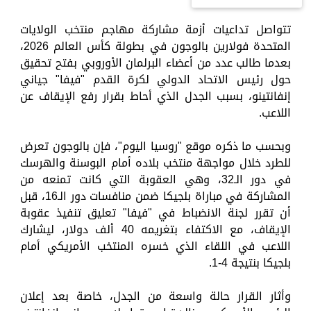
تتواصل تداعيات أزمة مشاركة مهاجم منتخب الولايات
المتحدة فولارين بالوجون في بطولة كأس العالم 2026،
بعدما طالب عدد من أعضاء البرلمان الأوروبي بفتح تحقيق
حول رئيس الاتحاد الدولي لكرة القدم "فيفا" جياني
إنفانتينو، بسبب الجدل الذي أحاط بقرار رفع الإيقاف عن
اللاعب.
وبحسب ما ذكره موقع "روسيا اليوم"، فإن بالوجون تعرض
للطرد خلال مواجهة منتخب بلاده أمام البوسنة والهرسك
في دور الـ32، وهي العقوبة التي كانت تمنعه من
المشاركة في مباراة بلجيكا ضمن منافسات دور الـ16، قبل
أن تقرر لجنة الانضباط في "فيفا" تعليق تنفيذ عقوبة
الإيقاف، مع الاكتفاء بتغريمه 40 ألف دولار، ليشارك
اللاعب في اللقاء الذي خسره المنتخب الأمريكي أمام
بلجيكا بنتيجة 4-1.
وأثار القرار حالة واسعة من الجدل، خاصة بعد إعلان