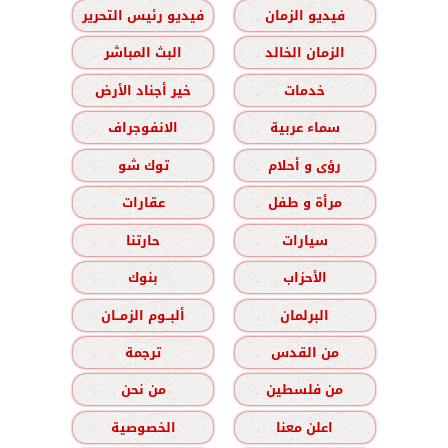
فيديو الزمان
فيديو رئيس التحرير
الزمان الخالد
البث المباشر
خدمات
خير أجناد الأرض
سماء عربية
الانفوجراف
رؤى و أحلام
توك شو
مرأة و طفل
عقارات
سيارات
حارتنا
الأحزاب
بنوك
البرلمان
ألبــوم الزمــان
من القدس
ترجمة
من فلسطين
من نحن
اعلن معنا
الخصوصية