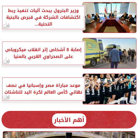
وزير البترول يبحث آليات تنفيذ ربط
اكتشافات الشركة في قبرص بالبنية
التحتية...
إصابة 8 أشخاص إثر انقلاب ميكروباص
على الصحراوي الغربي بالمنيا
موعد مباراة مصر وإسبانيا في نصف
نهائي كأس العالم لكرة اليد للناشئات
أهم الأخبار