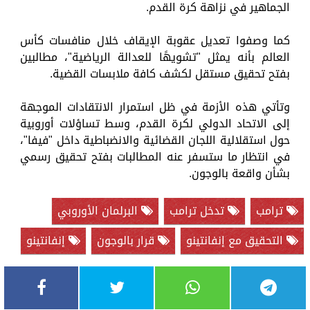
الجماهير في نزاهة كرة القدم.
كما وصفوا تعديل عقوبة الإيقاف خلال منافسات كأس
العالم بأنه يمثل "تشويهًا للعدالة الرياضية"، مطالبين
بفتح تحقيق مستقل لكشف كافة ملابسات القضية.
وتأتي هذه الأزمة في ظل استمرار الانتقادات الموجهة
إلى الاتحاد الدولي لكرة القدم، وسط تساؤلات أوروبية
حول استقلالية اللجان القضائية والانضباطية داخل "فيفا"،
في انتظار ما ستسفر عنه المطالبات بفتح تحقيق رسمي
بشأن واقعة بالوجون.
ترامب
تدخل ترامب
البرلمان الأوروبي
التحقيق مع إنفانتينو
قرار بالوجون
إنفانتينو