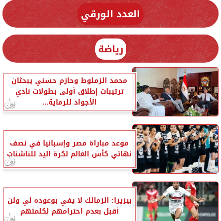
العدد الورقي
رياضة
محمد الزملوط وحازم حسني يبحثان
ترتيبات إطلاق أولى بطولات نادي
الأجواد للرماية...
موعد مباراة مصر وإسبانيا في نصف
نهائي كأس العالم لكرة اليد للناشئات
بيزيرا: الزمالك لا يفي بوعوده لي ولن
أقبل بعدم احترامهم لكلمتهم