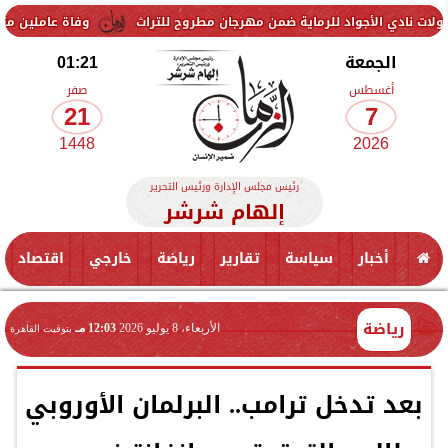
واد للرماية ضمن مهرجان مطروح للتراث
وفاة عاملين متأثرين بإصابتهما 
الجمعة
01:21
أغسطس
صفر
21
7
1448
2026
رئيس مجلس الإدارة ورئيس التحرير
إلهام شرشر
أخبار
سياسة
تقارير
رياضة
خارجي
اقتصاد
رياضة
الأربعاء، 8 يوليو 2026
12:03 مـ
بتوقيت القاهرة
بعد تدخل ترامب.. البرلمان الأوروبي