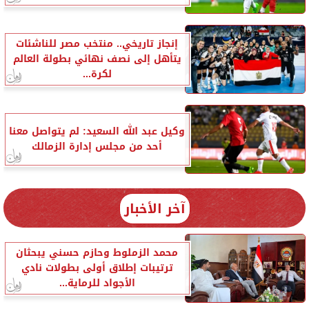
إنجاز تاريخي.. منتخب مصر للناشئات
يتأهل إلى نصف نهائي بطولة العالم
لكرة...
وكيل عبد الله السعيد: لم يتواصل معنا
أحد من مجلس إدارة الزمالك
آخر الأخبار
محمد الزملوط وحازم حسني يبحثان
ترتيبات إطلاق أولى بطولات نادي
الأجواد للرماية...