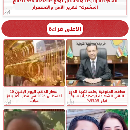
السعودية وتركيا وباكستان توقع ”اتفاقية مكة للدفاع
المشترك” لتعزيز الأمن والاستقرار
الأعلى قراءة
محافظ المنوفية يعتمد نتيجة الدور
أسعار الذهب اليوم الإثنين 10
الثاني للشهادة الإعدادية بنسبة
أغسطس 2026 في مصر.. كم يبلغ
نجاح 89.58%
عيار...