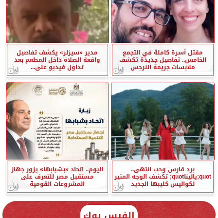
مقتل أسرة كاملة في التجمع
مدير «سيزلر» يكشف تفاصيل
الخامس.. تفاصيل جديدة تكشف
واقعة الصلاة داخل المطعم بعد
ملابسات جريمة النرجس
تداول فيديو على...
برد قارس وحب انتهى..
اليوم.. اتحاد «بشبابها» يزور جهاز
quot;ياليناquot; تكشف الوجه المثير
مستقبل مصر للتعرف على
لكواليس كليبها الجديد
المشروعات القومية
الفيس بوك