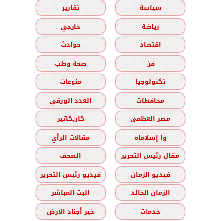
سياسة
تقارير
رياضة
خارجي
اقتصاد
حوادث
فن
صحة وطب
تكنولوجيا
منوعات
محافظات
العدد الورقي
مصر العظمى
كاريكاتير
وا إسلاماه
مقالات الرأي
مقال رئيس التحرير
الصحف
فيديو الزمان
فيديو رئيس التحرير
الزمان الخالد
البث المباشر
خدمات
خير أجناد الأرض