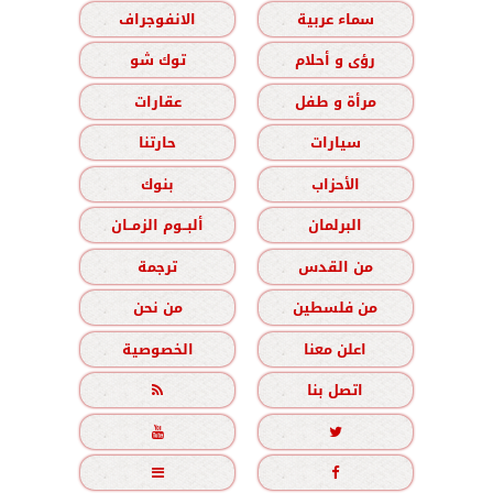
سماء عربية
الانفوجراف
رؤى و أحلام
توك شو
مرأة و طفل
عقارات
سيارات
حارتنا
الأحزاب
بنوك
البرلمان
ألبــوم الزمــان
من القدس
ترجمة
من فلسطين
من نحن
اعلن معنا
الخصوصية
اتصل بنا




