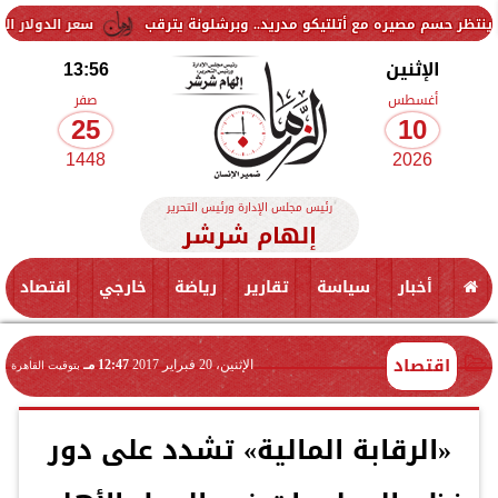
صيره مع أتلتيكو مدريد.. وبرشلونة يترقب
سعر الدولار اليوم الإثنين 10 أغسطس 2026 في البنوك.. تحديث لحظي
الإثنين
13:56
أغسطس
صفر
25
10
1448
2026
رئيس مجلس الإدارة ورئيس التحرير
إلهام شرشر
أخبار
سياسة
تقارير
رياضة
خارجي
اقتصاد
اقتصاد
الإثنين، 20 فبراير 2017
12:47 مـ
بتوقيت القاهرة
«الرقابة المالية» تشدد على دور