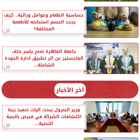
حساسية الطعام وعوامل وراثية.. كيف
يحدد الجسم استجابته للأطعمة
المختلفة؟
جامعة القاهرة تمنح ياسر خلف
الماجستير عن اثر تطبيق ادارة الجودة
الشاملة...
آخر الأخبار
وزير البترول يبحث آليات تنفيذ ربط
اكتشافات الشركة في قبرص بالبنية
التحتية...