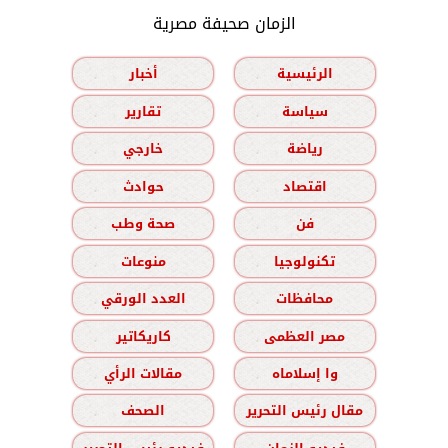
الزمان صحيفة مصرية
الرئيسية
أخبار
سياسة
تقارير
رياضة
خارجي
اقتصاد
حوادث
فن
صحة وطب
تكنولوجيا
منوعات
محافظات
العدد الورقي
مصر العظمى
كاريكاتير
وا إسلاماه
مقالات الرأي
مقال رئيس التحرير
الصحف