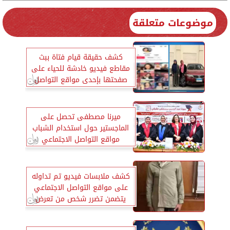
موضوعات متعلقة
كشف حقيقة قيام فتاة ببث
مقاطع فيديو خادشة للحياء على
صفحتها بإحدى مواقع التواصل
الاجتماعي
ميرنا مصطفى تحصل على
الماجستير حول استخدام الشباب
مواقع التواصل الاجتماعي
وعلاقته بالتحرش الإلكترونية
كشف ملابسات فيديو تم تداوله
على مواقع التواصل الاجتماعي
يتضمن تضرر شخص من تعرض
والده لواقعة سرقة هاتفه