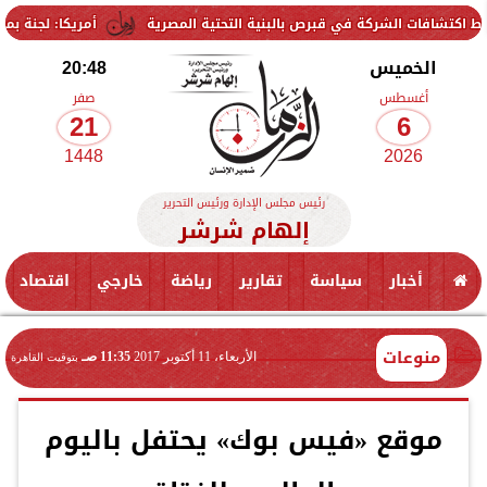
لشركة في قبرص بالبنية التحتية المصرية
أمريكا: لجنة بمجلس الشيوخ ت
الخميس
20:48
أغسطس
صفر
21
6
1448
2026
رئيس مجلس الإدارة ورئيس التحرير
إلهام شرشر
أخبار
سياسة
تقارير
رياضة
خارجي
اقتصاد
منوعات
الأربعاء، 11 أكتوبر 2017
11:35 صـ
بتوقيت القاهرة
موقع «فيس بوك» يحتفل باليوم