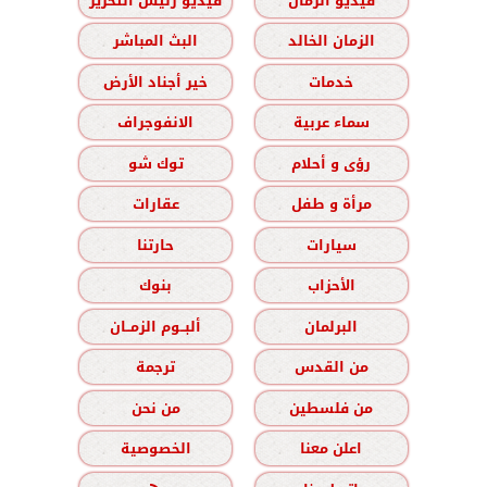
فيديو الزمان
فيديو رئيس التحرير
الزمان الخالد
البث المباشر
خدمات
خير أجناد الأرض
سماء عربية
الانفوجراف
رؤى و أحلام
توك شو
مرأة و طفل
عقارات
سيارات
حارتنا
الأحزاب
بنوك
البرلمان
ألبــوم الزمــان
من القدس
ترجمة
من فلسطين
من نحن
اعلن معنا
الخصوصية