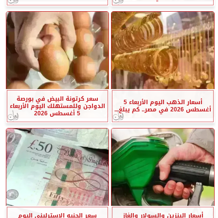
سعر كرتونة البيض في بورصة
أسعار الذهب اليوم الأربعاء 5
الدواجن وللمستهلك اليوم الأربعاء
أغسطس 2026 في مصر.. كم يبلغ...
5 أغسطس 2026
أسعار البنزين والسولار والغاز
سعر الجنيه الإسترليني اليوم