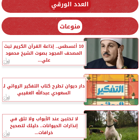
العدد الورقي
منوعات
10 أغسطس.. إذاعة القرآن الكريم تبث
المصحف المجود بصوت الشيخ محمود
علي...
دار ديوان تطرح كتاب التفكير الروائي لـ
السعودي عبدالله العقيبي
لا تختبئ عند الأبواب ولا تثق في
إنذارات الحيوانات.. دليلك لتصحيح
خرافات...