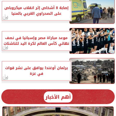
إصابة 8 أشخاص إثر انقلاب ميكروباص
على الصحراوي الغربي بالمنيا
موعد مباراة مصر وإسبانيا في نصف
نهائي كأس العالم لكرة اليد للناشئات
برلمان أوغندا يوافق على نشر قوات
في غزة
أهم الأخبار