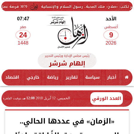
 ملك المحبة.. رسول السلام والإنسانية
3070 فرصة عمل جديدة بالقطاع الخاص.. وظائف برواتب تصل إلى 9500 جنيه
الأحد
07:47
أغسطس
صفر
24
9
1448
2026
رئيس مجلس الإدارة ورئيس التحرير
إلهام شرشر
أخبار
سياسة
تقارير
رياضة
خارجي
اقتصاد
العدد الورقي
الخميس، 12 أبريل 2018
12:08 مـ
بتوقيت القاهرة
«الزمان» في عددها الحالي..