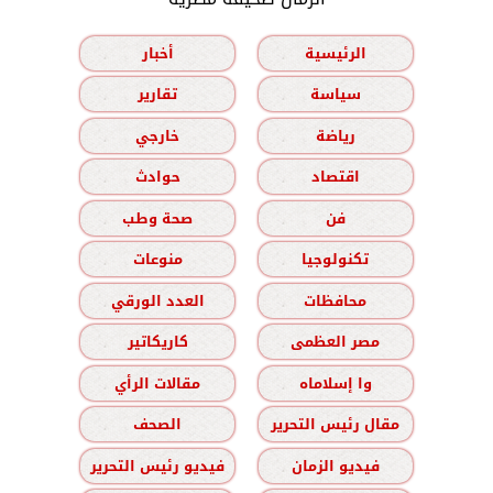
الرئيسية
أخبار
سياسة
تقارير
رياضة
خارجي
اقتصاد
حوادث
فن
صحة وطب
تكنولوجيا
منوعات
محافظات
العدد الورقي
مصر العظمى
كاريكاتير
وا إسلاماه
مقالات الرأي
مقال رئيس التحرير
الصحف
فيديو الزمان
فيديو رئيس التحرير