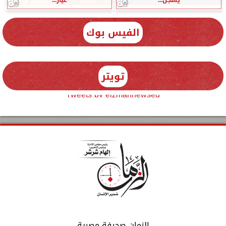
الفيس بوك
تويتر
Tweets by elzmannewseg
الزمان صحيفة مصرية