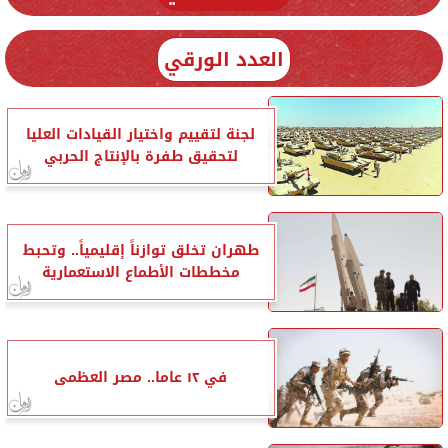
العدد الورقي
لجنة لتقييم واختيار القيادات العليا
لتحقيق طفرة بالإنتاج الحربي
طهران تخلق توازناً إقليمياً.. وتحبط
مخططات الأطماع الاستعمارية
في ١٢ عاما.. مصر العظمى