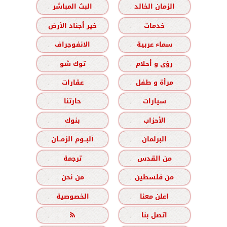
الزمان الخالد
البث المباشر
خدمات
خير أجناد الأرض
سماء عربية
الانفوجراف
رؤى و أحلام
توك شو
مرأة و طفل
عقارات
سيارات
حارتنا
الأحزاب
بنوك
البرلمان
ألبــوم الزمــان
من القدس
ترجمة
من فلسطين
من نحن
اعلن معنا
الخصوصية
اتصل بنا
