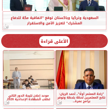
السعودية وتركيا وباكستان توقع ”اتفاقية مكة للدفاع
المشترك” لتعزيز الأمن والاستقرار
الأعلى قراءة
”راحة المعتمر أولًا”.. أحمد الريان:
موعد إعلان نتيجة الدور الثاني
نتابع المعتمرين لحظة بلحظة ونوفر
لطلاب الشهادة الإعدادية 2026
برامج عمرة...