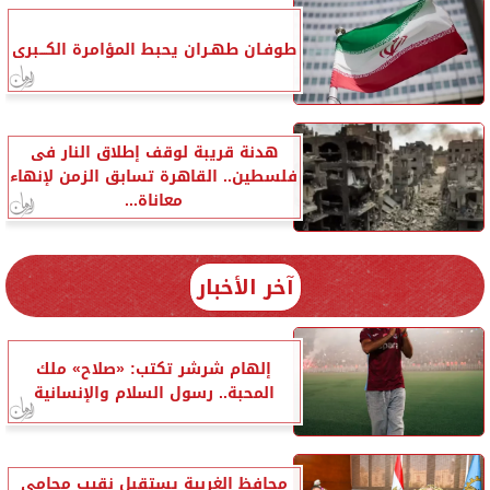
طوفـان طهـران يحبط المؤامرة الكـــبرى
هدنة قريبة لوقف إطلاق النار فى
فلسطين.. القاهرة تسابق الزمن لإنهاء
معاناة...
آخر الأخبار
إلهام شرشر تكتب: «صلاح» ملك
المحبة.. رسول السلام والإنسانية
محافظ الغربية يستقبل نقيب محامي