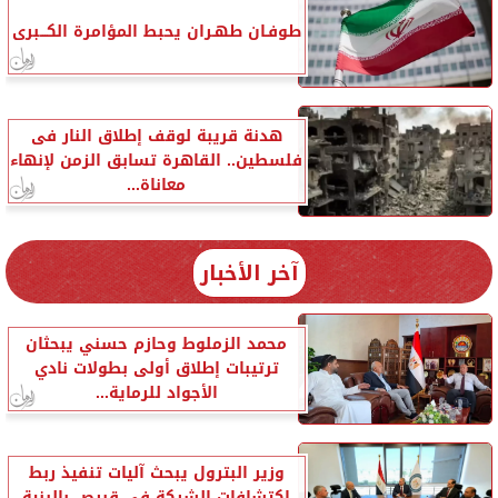
طوفـان طهـران يحبط المؤامرة الكـــبرى
هدنة قريبة لوقف إطلاق النار فى
فلسطين.. القاهرة تسابق الزمن لإنهاء
معاناة...
آخر الأخبار
محمد الزملوط وحازم حسني يبحثان
ترتيبات إطلاق أولى بطولات نادي
الأجواد للرماية...
وزير البترول يبحث آليات تنفيذ ربط
اكتشافات الشركة في قبرص بالبنية