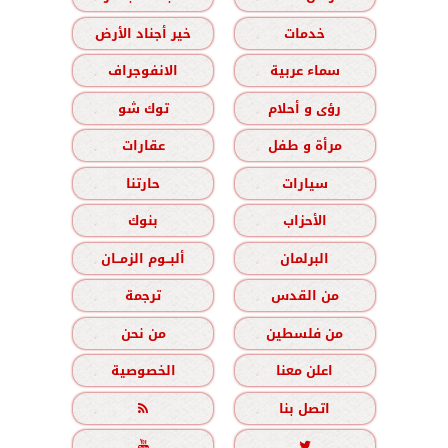
خدمات
خير أجناد الأرض
سماء عربية
الانفوجراف
رؤى و أحلام
توك شو
مرأة و طفل
عقارات
سيارات
حارتنا
الأحزاب
بنوك
البرلمان
ألبــوم الزمــان
من القدس
ترجمة
من فلسطين
من نحن
اعلن معنا
الخصوصية
اتصل بنا


