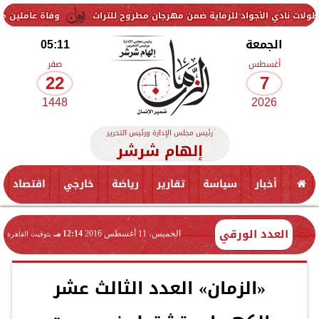
اد للرماية ضمن مهرجان مطروح للتراث
وفاة عاملين متأثرين بإصابتهما 
الجمعة
05:11
أغسطس
صفر
22
7
1448
2026
رئيس مجلس الإدارة ورئيس التحرير
إلهام شرشر
أخبار
سياسة
تقارير
رياضة
خارجي
اقتصاد
العدد الورقي
الخميس، 11 أغسطس 2016
12:14 مـ
بتوقيت القاهرة
«الزمان» العدد الثالث عشر