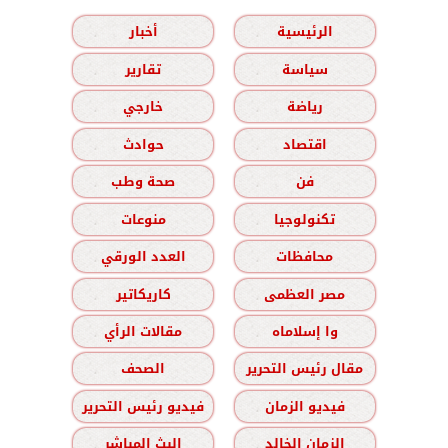
الرئيسية
أخبار
سياسة
تقارير
رياضة
خارجي
اقتصاد
حوادث
فن
صحة وطب
تكنولوجيا
منوعات
محافظات
العدد الورقي
مصر العظمى
كاريكاتير
وا إسلاماه
مقالات الرأي
مقال رئيس التحرير
الصحف
فيديو الزمان
فيديو رئيس التحرير
الزمان الخالد
البث المباشر