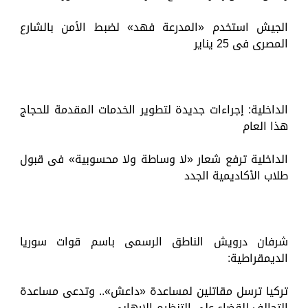
الجيش استخدم «المدرعة فهد» لضبط الأمن بالشارع
المصرى فى 25 يناير
الداخلية: إجراءات جديدة لتطوير الخدمات المقدمة للحجاج
هذا العام
الداخلية ترفع شعار «لا وساطة ولا محسوبية» فى قبول
طلاب الأكاديمية الجدد
شرفان درويش الناطق الرسمى باسم قوات سوريا
الديمقراطية:
تركيا ترسل مقاتلين لمساعدة «داعش».. وتدعى مساعدة
التحالف للقضاء على التنظيم الإرهابى