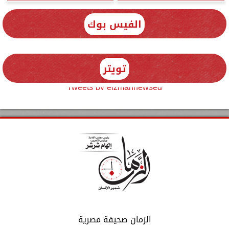
الفيس بوك
تويتر
Tweets by elzmannewseg
الزمان صحيفة مصرية