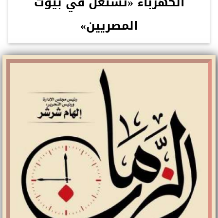
الكهرباء «تشتعل في بيوت
المصريين»