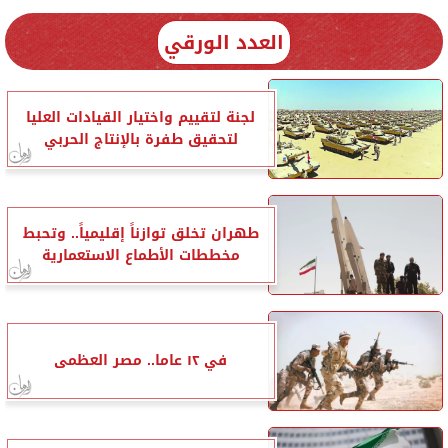
العدد الورقي
لجنة لتقييم واختيار القيادات العليا
لتحقيق طفرة بالإنتاج الحربي
طهران تخلق توازناً إقليمياً.. وتحبط
مخططات الأطماع الاستعمارية
في ١٢ عاما.. مصر العظمى