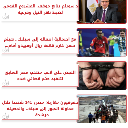
د.سويلم يتابع موقف..المشروع القومي
لضبط نهر النيل وفرعيه
مع احتمالية انتقاله إلى سيلتك.. هيثم
حسن خارج قائمة ريال أوفييدو أمام...
القبض على لاعب منتخب مصر السابق
لتنفيذ حكم قضائي ضده
حقوقيون مغاربة: مصرع 141 شخصا خلال
محاولة العبور إلى سبتة.. والحصيلة
مرشحة...