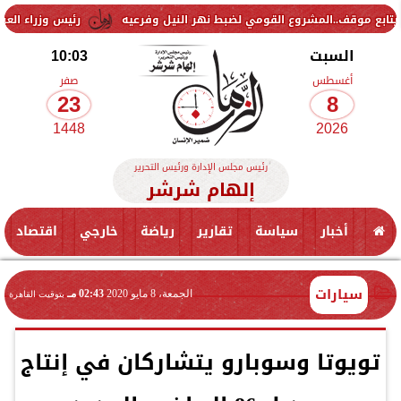
مشروع القومي لضبط نهر النيل وفرعيه
رئيس وزراء العراق يتلقى دعوة ج
السبت
10:03
أغسطس
صفر
23
8
1448
2026
رئيس مجلس الإدارة ورئيس التحرير
إلهام شرشر
أخبار
سياسة
تقارير
رياضة
خارجي
اقتصاد
سيارات
الجمعة، 8 مايو 2020
02:43 مـ
بتوقيت القاهرة
تويوتا وسوبارو يتشاركان في إنتاج