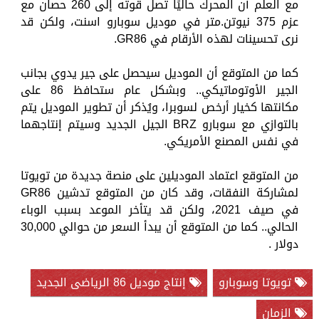
مع العلم أن المحرك حاليًا تصل قوته إلى 260 حصان مع
عزم 375 نيوتن.متر في موديل سوبارو اسنت، ولكن قد
نرى تحسينات لهذه الأرقام في GR86.
كما من المتوقع أن الموديل سيحصل على جير يدوي بجانب
الجير الأوتوماتيكي.. وبشكل عام ستحافظ 86 على
مكانتها كخيار أرخص لسوبرا، ويُذكر أن تطوير الموديل يتم
بالتوازي مع سوبارو BRZ الجيل الجديد وسيتم إنتاجهما
في نفس المصنع الأمريكي.
من المتوقع اعتماد الموديلين على منصة جديدة من تويوتا
لمشاركة النفقات، وقد كان من المتوقع تدشين GR86
في صيف 2021، ولكن قد يتأخر الموعد بسبب الوباء
الحالي.. كما من المتوقع أن يبدأ السعر من حوالي 30,000
دولار .
تويوتا وسوبارو
إنتاج موديل 86 الرياضى الجديد
الزمان