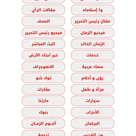
وا إسلاماه
مقالات الرأي
مقال رئيس التحرير
الصحف
فيديو الزمان
فيديو رئيس التحرير
الزمان الخالد
البث المباشر
خدمات
خير أجناد الأرض
سماء عربية
الانفوجراف
رؤى و أحلام
توك شو
مرأة و طفل
عقارات
سيارات
حارتنا
الأحزاب
بنوك
البرلمان
ألبــوم الزمــان
من القدس
ترجمة