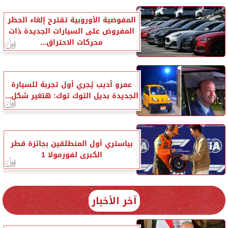
المفوضية الأوروبية تقترح إلغاء الحظر
المفروض على السيارات الجديدة ذات
محركات الاحتراق...
عمرو أديب يُجري أول تجربة للسيارة
الجديدة بديل التوك توك: هتغير شكل...
بياستري أول المنطلقين بجائزة قطر
الكبرى لفورمولا 1
آخر الأخبار