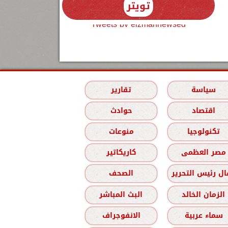
تويتر
Tweets by elzmannewseg
سياسة
تقارير
اقتصاد
حوادث
تكنولوجيا
منوعات
مصر العظمى
كاريكاتير
ل رئيس التحرير
الصحف
الزمان الخالد
البث المباشر
سماء عربية
الانفوجراف