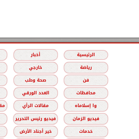
الرئيسية
أخبار
رياضة
خارجي
فن
صحة وطب
محافظات
العدد الورقي
وا إسلاماه
مقالات الرأي
مقا
فيديو الزمان
فيديو رئيس التحرير
خدمات
خير أجناد الأرض