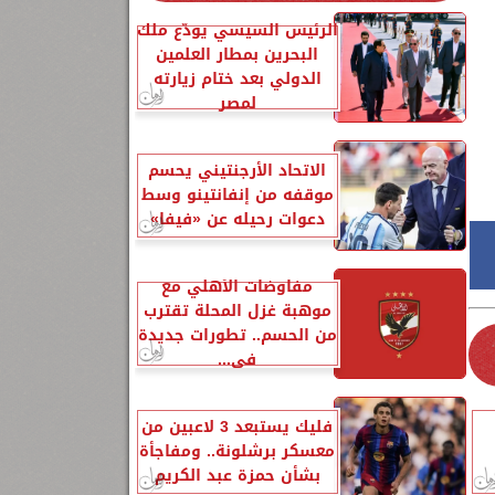
الرئيس السيسي يودّع ملك
البحرين بمطار العلمين
الدولي بعد ختام زيارته
لمصر
الاتحاد الأرجنتيني يحسم
موقفه من إنفانتينو وسط
دعوات رحيله عن «فيفا»
مفاوضات الأهلي مع
موهبة غزل المحلة تقترب
من الحسم.. تطورات جديدة
في...
فليك يستبعد 3 لاعبين من
معسكر برشلونة.. ومفاجأة
بشأن حمزة عبد الكريم