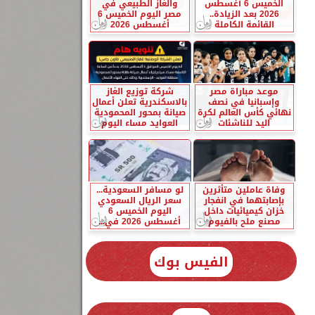
الخميس 6 أغسطس
والغاز الطبيعي في
2026 بعد الزيادة..
مصر اليوم الخميس 6
القائمة الكاملة
أغسطس 2026
موعد مباراة مصر
شركة توزيع الغاز
وإسبانيا في نصف
بالاسكندرية تعلن أعمال
نهائي كأس العالم لكرة
صيانة بمحور المحمودية
اليد للناشئات
العوايد مساء اليوم
وفاة عاملين متأثرين
لو مسافر السعودية...
بإصابتهما في انفجار
سعر الريال السعودي
خزان كيميائيات داخل
اليوم الخميس 6
مصنع ملح بالفيوم
أغسطس 2026 في...
الفيس بوك