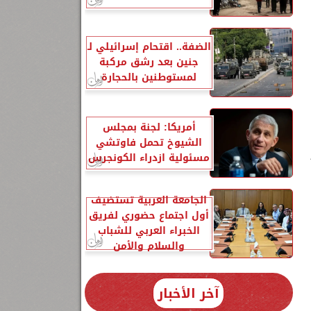
الضفة.. اقتحام إسرائيلي لـ
جنين بعد رشق مركبة
لمستوطنين بالحجارة
أمريكا: لجنة بمجلس
الشيوخ تحمل فاوتشي
مسئولية ازدراء الكونجرس
الجامعة العربية تستضيف
أول اجتماع حضوري لفريق
الخبراء العربي للشباب
والسلام والأمن
آخر الأخبار