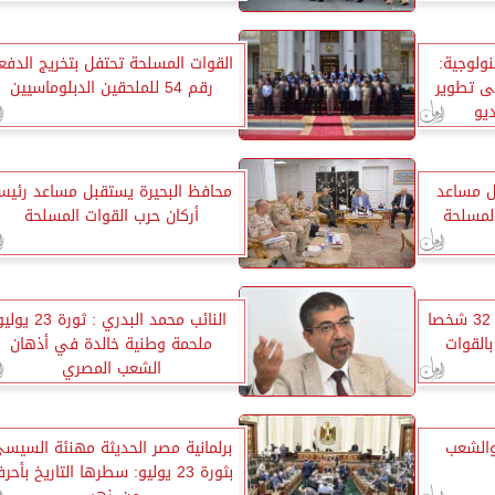
نولوجية:
القوات المسلحة تحتفل بتخريج الدفع
ى تطوير
رقم 54 للملحقين الدبلوماسيين
يو
ل مساعد
محافظ البحيرة يستقبل مساعد رئي
لمسلحة
أركان حرب القوات المسلحة
موسكو تفرض عقوبات على 32 شخصا
النائب محمد البدري : ثورة 23 يو
بالقوات
ملحمة وطنية خالدة في أذهان
الشعب المصري
والشعب
برلمانية مصر الحديثة مهنئة السيس
بثورة 23 يوليو: سطرها التاريخ بأحر