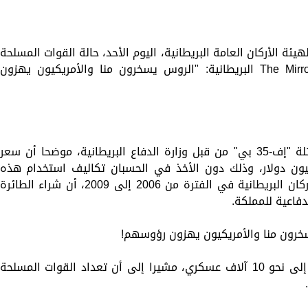
هيئة الأركان العامة البريطانية، اليوم الأحد، حالة القوات المسلحة
للمملكة، وذلك وفقا لما أوردته صحيفة The Mirror البريطانية: "الروس يسخرون منا والأمريكيون يهزون
ودان رئيس هيئة الأركان الأسبق شراء مقاتلة "إف-35 بي" من قبل وزارة الدفاع البريطانية، موضحا أن سعر
 واحدة من هذا الطراز يفوق 100 مليون دولار، وذلك دون الأخذ في الحسبان تكاليف استخدام هذه
المقاتلة. واعتبر دانات، الذي تولى رئاسة الأركان البريطانية في الفترة من 2006 إلى 2009، أن شراء الطائرة
دفاعية للمملكة.
كما ذكر الجنرال أن الجيش البريطاني يفتقر إلى نحو 10 آلاف عسكري، مشيرا إلى أن تعداد القوات المسلحة