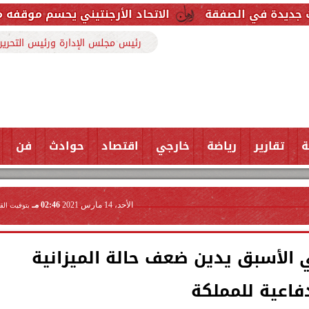
قة
الاتحاد الأرجنتيني يحسم موقفه من إنفانتينو وسط
رئيس مجلس الإدارة ورئيس التحرير
ة
تقارير
رياضة
خارجي
اقتصاد
حوادث
فن
الأحد، 14 مارس 2021
02:46 مـ
بتوقيت الق
ي الأسبق يدين ضعف حالة الميزانية
فاعية للمملكة