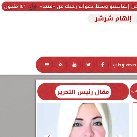
 دعوات رحيله عن «فيفا»
8.4 مليون خدمة طبية مجانية خلال عام.. الصحة تكشف حصاد القوافل العلاجية بالمحافظات
إلهام شرشر
صحة وطب
تكنولوجيا
منوعات
محافظات
مقال رئيس التحرير
اهرة