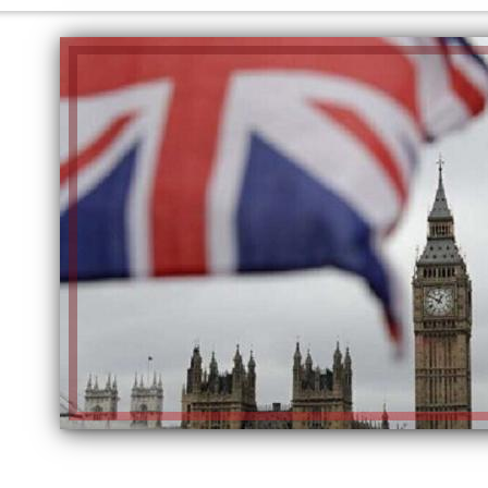
الكاتبة إلهام شرشر تهنئ الرئيس
السيسي بعيد ميلاده وتُشيد بجهوده
إلهام شرشر تكتب: دي مبقتش كورة..
في بناء الدولة
دي سياسة