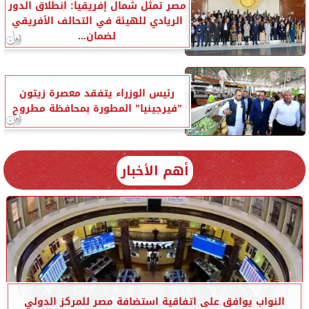
مصر تمثل شمال إفريقيا: انطلاق الدور
الريادي للهيئة في التحالف الأفريقي
لضمان...
رئيس الوزراء يتفقد معصرة زيتون
”فيرجينيا” المطورة بمحافظة مطروح
أهم الأخبار
النواب يوافق على اتفاقية استضافة مصر للمركز الدولي