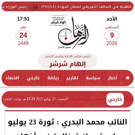
 الأفريقي لضمان الجودة (PAQAA)
رئيس الوزراء يتفقد سير العمل 
الأحد
17:51
أغسطس
صفر
24
9
1448
2026
رئيس مجلس الإدارة ورئيس التحرير
إلهام شرشر
أخبار
سياسة
تقارير
رياضة
خارجي
اقتصاد
خارجي
السبت، 23 يوليو 2022
12:33 مـ
بتوقيت القاهرة
النائب محمد البدري : ثورة 23 يوليو