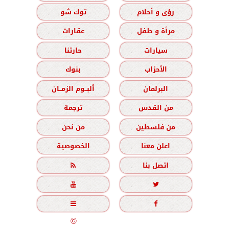
رؤى و أحلام
توك شو
مرأة و طفل
عقارات
سيارات
حارتنا
الأحزاب
بنوك
البرلمان
ألبــوم الزمــان
من القدس
ترجمة
من فلسطين
من نحن
اعلن معنا
الخصوصية
اتصل بنا





جميع الحقوق محفوظة
©