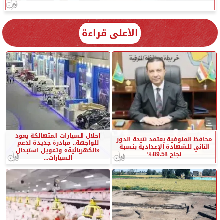
الأعلى قراءة
إحلال السيارات المتهالكة يعود
محافظ المنوفية يعتمد نتيجة الدور
للواجهة.. مبادرة جديدة لدعم
الثاني للشهادة الإعدادية بنسبة
«الكهربائية» وتمويل استبدال
نجاح 89.58%
السيارات...