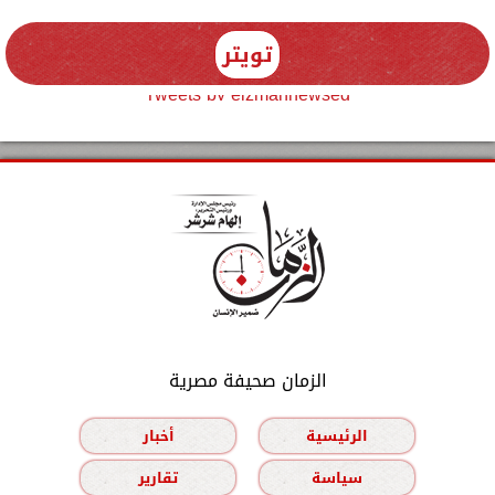
تويتر
Tweets by elzmannewseg
الزمان صحيفة مصرية
الرئيسية
أخبار
سياسة
تقارير