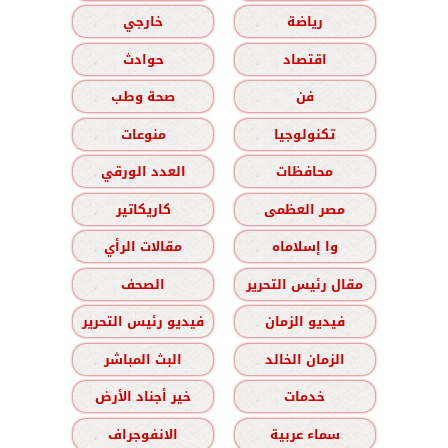
رياضة
خارجي
اقتصاد
حوادث
فن
صحة وطب
تكنولوجيا
منوعات
محافظات
العدد الورقي
مصر العظمى
كاريكاتير
وا إسلاماه
مقالات الرأي
مقال رئيس التحرير
الصحف
فيديو الزمان
فيديو رئيس التحرير
الزمان الخالد
البث المباشر
خدمات
خير أجناد الأرض
سماء عربية
الانفوجراف