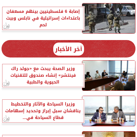
إصابة 6 فلسطينيين بينهم مسعفان
باعتداءات إسرائيلية في نابلس وبيت
لحم
آخر الأخبار
وزير الصحة يبحث مع «جولد راك
فينتشر» إنشاء صندوق للتقنيات
الحيوية والطبية
وزيرا السياحة والآثار والتخطيط
يناقشان سبل إبراز وتحديد إسهامات
قطاع السياحة في...