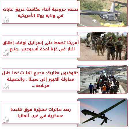
تحطم مروحية أثناء مكافحة حريق غابات
في ولاية يوتا الأمريكية
أمريكا تضغط على إسرائيل لوقف إطلاق
النار في غزة لمدة أسبوعين.. ونزع...
حقوقيون مغاربة: مصرع 141 شخصا خلال
محاولة العبور إلى سبتة.. والحصيلة
مرشحة...
رصد طائرات مسيّرة فوق قاعدة
عسكرية في غرب ألمانيا