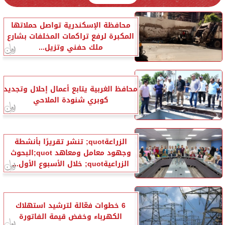
محافظة الإسكندرية تواصل حملاتها
المكبرة لرفع تراكمات المخلفات بشارع
ملك حفني وتزيل...
محافظ الغربية يتابع أعمال إحلال وتجديد
كوبري شنودة الملاحي
الزراعةquot; تنشر تقريرًا بأنشطة
وجهود معامل ومعاهد quot;البحوث
الزراعيةquot; خلال الأسبوع الأول...
6 خطوات فعّالة لترشيد استهلاك
الكهرباء وخفض قيمة الفاتورة