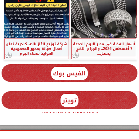
أسعار الفضة في مصر اليوم الجمعة
شركة توزيع الغاز بالاسكندرية تعلن
7 أغسطس 2026.. والجرام النقي
أعمال صيانة بمحور المحمودية
يسجل...
العوايد مساء اليوم
الفيس بوك
تويتر
Tweets by elzmannewseg