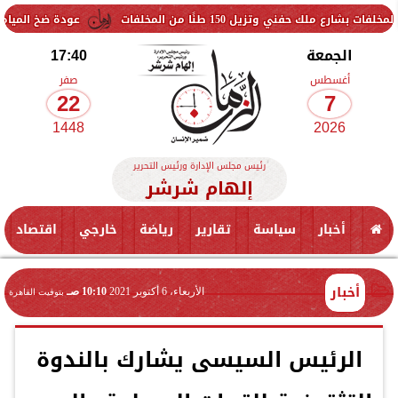
150 طنًا من المخلفات
عودة ضخ المياه تدريجيًا لمناطق ا
الجمعة
17:40
أغسطس
صفر
22
7
1448
2026
رئيس مجلس الإدارة ورئيس التحرير
إلهام شرشر
أخبار
سياسة
تقارير
رياضة
خارجي
اقتصاد
أخبار
الأربعاء، 6 أكتوبر 2021
10:10 صـ
بتوقيت القاهرة
الرئيس السيسى يشارك بالندوة