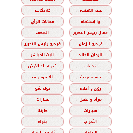
مصر العظمى
كاريكاتير
وا إسلاماه
مقالات الرأي
مقال رئيس التحرير
الصحف
فيديو الزمان
فيديو رئيس التحرير
الزمان الخالد
البث المباشر
خدمات
خير أجناد الأرض
سماء عربية
الانفوجراف
رؤى و أحلام
توك شو
مرأة و طفل
عقارات
سيارات
حارتنا
الأحزاب
بنوك
البرلمان
ألبــوم الزمــان