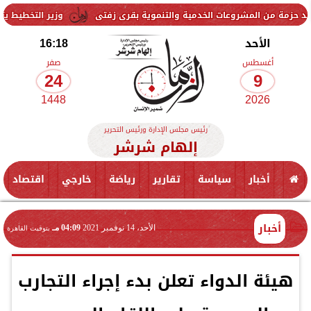
مشروعات الخدمية والتنموية بقرى زفتى
وزير التخطيط يتابع استعدادات 
الأحد
16:18
أغسطس
صفر
24
9
1448
2026
رئيس مجلس الإدارة ورئيس التحرير
إلهام شرشر
أخبار
سياسة
تقارير
رياضة
خارجي
اقتصاد
أخبار
الأحد، 14 نوفمبر 2021
04:09 مـ
بتوقيت القاهرة
هيئة الدواء تعلن بدء إجراء التجارب