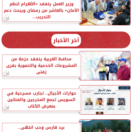
وزير العمل يتفقد «الأهرام لنظم
الأمان» بالعاشر من رمضان ويبحث دعم
التدريب...
آخر الأخبار
محافظ الغربية يتفقد حزمة من
المشروعات الخدمية والتنموية بقرى
زفتى
حوارات الأجيال.. تجارب مسرحية في
السويس تجمع المخرجين والفنانين
بمعرض الكتاب
برد قارس وحب انتهى..