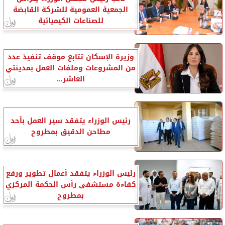
الجمعية العمومية للشركة القابضة
للصناعات الكيميائية
وزيرة الإسكان تتابع موقف تنفيذ عدد
من المشروعات وملفات العمل بمدينتي
العاشر...
رئيس الوزراء يتفقد سير العمل بأحد
مطاحن الدقيق بمطروح
رئيس الوزراء يتفقد أعمال تطوير ورفع
كفاءة مستشفى رأس الحكمة المركزي
بمطروح