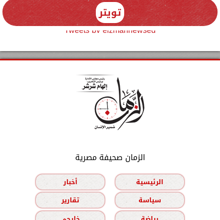
تويتر
Tweets by elzmannewseg
الزمان صحيفة مصرية
الرئيسية
أخبار
سياسة
تقارير
رياضة
خارجي