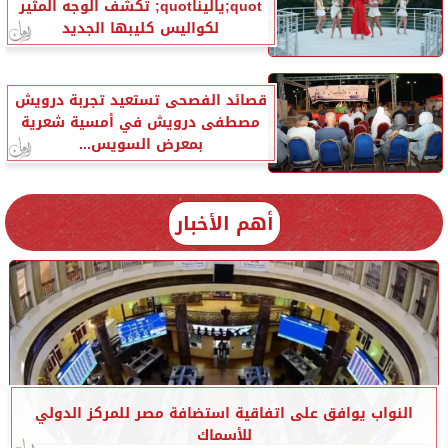
quot;ياليناquot; تكشف الوجه المثير
لكواليس كليبها الجديد
قصائد الفصحى تستعيد تجربة درويش
مصطفى درويش في أمسية شعرية
بمعرض السويس...
أهم الأخبار
النواب يوافق على اتفاقية استضافة مصر للمركز الدولي
للأسماك