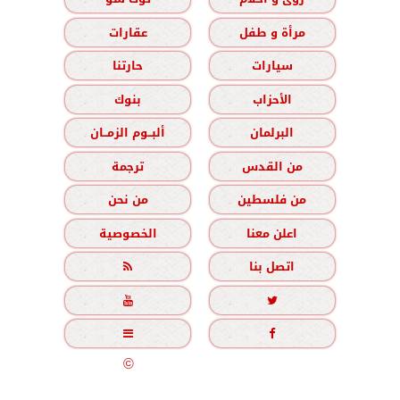
مرأة و طفل
عقارات
سيارات
حارتنا
الأحزاب
بنوك
البرلمان
ألبــوم الزمــان
من القدس
ترجمة
من فلسطين
من نحن
اعلن معنا
الخصوصية
اتصل بنا





جميع الحقوق محفوظة
©