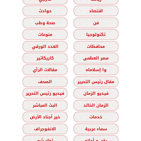
اقتصاد
حوادث
فن
صحة وطب
تكنولوجيا
منوعات
محافظات
العدد الورقي
مصر العظمى
كاريكاتير
وا إسلاماه
مقالات الرأي
مقال رئيس التحرير
الصحف
فيديو الزمان
فيديو رئيس التحرير
الزمان الخالد
البث المباشر
خدمات
خير أجناد الأرض
سماء عربية
الانفوجراف
رؤى و أحلام
توك شو