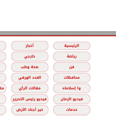
الرئيسية
أخبار
رياضة
خارجي
فن
صحة وطب
محافظات
العدد الورقي
وا إسلاماه
مقالات الرأي
مقا
فيديو الزمان
فيديو رئيس التحرير
خدمات
خير أجناد الأرض