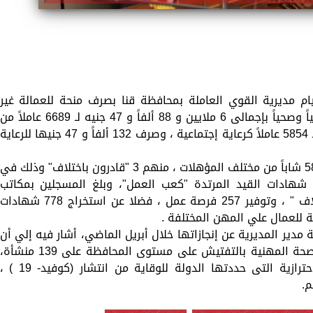
ام مديرية القوي العاملة بمحافظة قنا بصرف منحة للعمالة غير
المنتظمة المسجلة بالوحدة لرعايتهم إجتماعياً وصحياً بإجمالى 6 ملايين و 88 ألفاً و 47 جنيه لـ 6689 عاملاً من
المسجلين ، منها 5 ملايين و 956 ألف جنيه لـ 5854 عاملاً كرعاية إجتماعية ، وصرف 132 ألفاً و 47 جنيها للرعاية
وأشار الوزير إلي أن المديرية قامت بتعيين 585 شاباً من مختلف المؤهلات ، منهم 3 "قادرون باختلاف" وذلك في
شهادات القيد المرتدة "كعب العمل"، وبلغ المسجلين بمكاتب
التشغيل 1712 شاباً منهم 6 " قادرون باختلاف " ، وتوفير 257 فرصة عمل ، فضلا عن استخراج 778 شهادات
 للعمال علي المهن المختلفة .
 مدير المديرية عن إنجازاتها خلال أبريل الماضي، أشار فيه إلي أن
المديرية قامت من خلال مكاتب السلامة والصحة المهنية بالتفتيش على مستوى المحافظة على 139 منشأة،
وذلك في إطار متابعة تطبيق الإجراءات الاحترازية التى حددتها الدولة للوقاية من انتشار (كوفيد- 19 ) 
م.