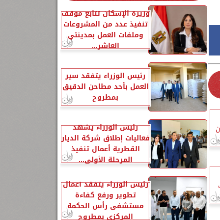
وزيرة الإسكان تتابع موقف
تنفيذ عدد من المشروعات
وملفات العمل بمدينتي
العاشر...
رئيس الوزراء يتفقد سير
العمل بأحد مطاحن الدقيق
بمطروح
رئيس الوزراء يشهد
ن
فعاليات إطلاق شركة الديار
القطرية أعمال تنفيذ
المرحلة الأولى...
رئيس الوزراء يتفقد أعمال
تطوير ورفع كفاءة
مستشفى رأس الحكمة
المركزي بمطروح