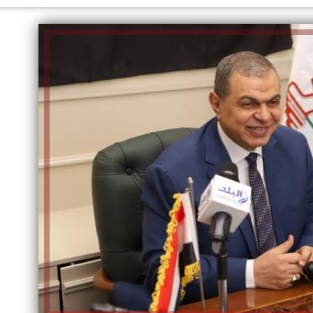
إلهام شرشر تكتب: دي مبقتش كورة..
إلهام شرشر تكتب: «صلاح» ملك
دي سياسة
المحبة.. رسول السلام والإنسانية