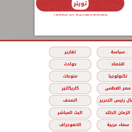
تويتر
Tweets by elzmannewseg
سياسة
تقارير
اقتصاد
حوادث
تكنولوجيا
منوعات
مصر العظمى
كاريكاتير
ل رئيس التحرير
الصحف
الزمان الخالد
البث المباشر
سماء عربية
الانفوجراف