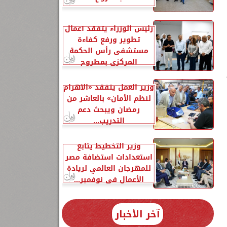
رئيس الوزراء يتفقد أعمال
تطوير ورفع كفاءة
مستشفى رأس الحكمة
المركزي بمطروح
وزير العمل يتفقد «الأهرام
لنظم الأمان» بالعاشر من
رمضان ويبحث دعم
التدريب...
وزير التخطيط يتابع
استعدادات استضافة مصر
للمهرجان العالمي لريادة
الأعمال في نوفمبر...
،
آخر الأخبار