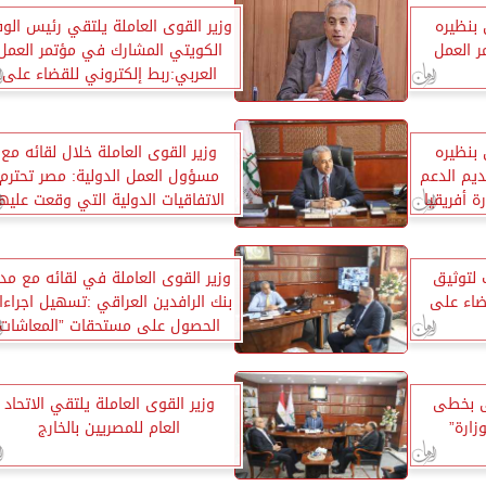
 بنظيره
وزير القوى العاملة يلتقي رئيس الوف
 العمل
الكويتي المشارك في مؤتمر العمل
العربي:ربط إلكتروني للقضاء على
عقود العمل الوهمية
 بنظيره
وزير القوى العاملة خلال لقائه مع
يم الدعم
مسؤول العمل الدولية: مصر تحترم
ة أفريقيا
الاتفاقيات الدولية التي وقعت عليها
 لتوثيق
وزير القوى العاملة في لقائه مع مدي
ضاء على
بنك الرافدين العراقي :تسهيل اجراءا
الحصول على مستحقات ”المعاشات
التقاعدية” لمصريين
عى بخطى
وزير القوى العاملة يلتقي الاتحاد
زارة”
العام للمصريين بالخارج