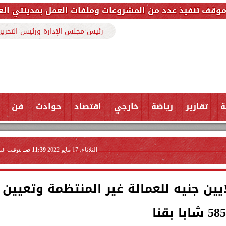
د من المشروعات وملفات العمل بمدينتي العاشر من رمضان 
رئيس مجلس الإدارة ورئيس التحرير
ة
تقارير
رياضة
خارجي
اقتصاد
حوادث
فن
الثلاثاء، 17 مايو 2022
11:39 صـ
بتوقيت الق
 العاملة : صرف 6 ملايين جنيه للعمالة غير المنتظمة وتعيين
585 شابا بقنا