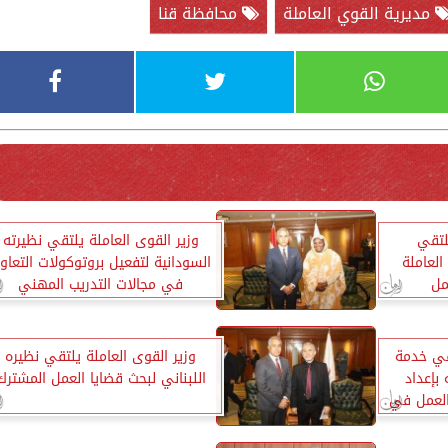
مديرية القوي العاملة
محافظة قنا
لتقي
وزير القوى العاملة يلتقي نظيرته
العاملة
السودانية لتفعيل بروتوكولات التعاو
في مجالات التدريب المهني
في خدمة
وزير القوى العاملة يلتقي نظيره
 بإعداد
اللبناني لبحث قضايا العمل المشترك
لعمل في