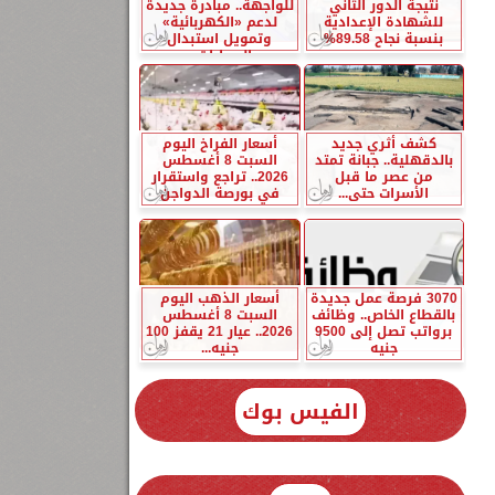
نتيجة الدور الثاني
للواجهة.. مبادرة جديدة
للشهادة الإعدادية
لدعم «الكهربائية»
بنسبة نجاح 89.58%
وتمويل استبدال
السيارات...
كشف أثري جديد
أسعار الفراخ اليوم
بالدقهلية.. جبانة تمتد
السبت 8 أغسطس
من عصر ما قبل
2026.. تراجع واستقرار
الأسرات حتى...
في بورصة الدواجن
3070 فرصة عمل جديدة
أسعار الذهب اليوم
بالقطاع الخاص.. وظائف
السبت 8 أغسطس
برواتب تصل إلى 9500
2026.. عيار 21 يقفز 100
جنيه
جنيه...
الفيس بوك