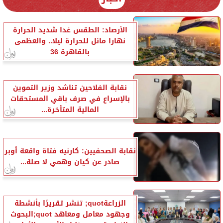
الأرصاد: الطقس غدا شديد الحرارة
نهارا مائل للحرارة ليلا.. والعظمى
بالقاهرة 36
نقابة الفلاحين تناشد وزير التموين
بالإسراع في صرف باقي المستحقات
المالية المتأخرة...
نقابة الصحفيين: كارنيه فتاة واقعة أوبر
صادر عن كيان وهمي لا صلة...
الزراعةquot; تنشر تقريرًا بأنشطة
وجهود معامل ومعاهد quot;البحوث