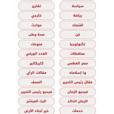
سياسة
تقارير
رياضة
خارجي
اقتصاد
حوادث
فن
صحة وطب
تكنولوجيا
منوعات
محافظات
العدد الورقي
مصر العظمى
كاريكاتير
وا إسلاماه
مقالات الرأي
مقال رئيس التحرير
الصحف
فيديو الزمان
فيديو رئيس التحرير
الزمان الخالد
البث المباشر
خدمات
خير أجناد الأرض