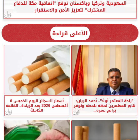
السعودية وتركيا وباكستان توقع ”اتفاقية مكة للدفاع
المشترك” لتعزيز الأمن والاستقرار
الأعلى قراءة
”راحة المعتمر أولًا”.. أحمد الريان:
أسعار السجائر اليوم الخميس 6
نتابع المعتمرين لحظة بلحظة ونوفر
أغسطس 2026 بعد الزيادة.. القائمة
برامج عمرة...
الكاملة