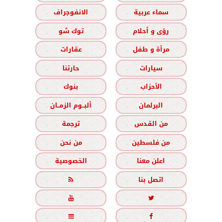
سماء عربية
الانفوجراف
رؤى و أحلام
توك شو
مرأة و طفل
عقارات
سيارات
حارتنا
الأحزاب
بنوك
البرلمان
ألبــوم الزمــان
من القدس
ترجمة
من فلسطين
من نحن
اعلن معنا
الخصوصية
اتصل بنا




