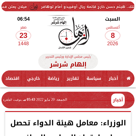
ن خارج قائمة ريال أوفييدو أمام لوهافر
ميلان يعلن فسخ عقد إسماعيل ب
السبت
06:54
أغسطس
صفر
23
8
1448
2026
رئيس مجلس الإدارة ورئيس التحرير
إلهام شرشر
أخبار
سياسة
تقارير
رياضة
خارجي
اقتصاد
أخبار
الجمعة، 20 مايو 2022
05:43 مـ
بتوقيت القاهرة
الوزراء: معامل هيئة الدواء تحصل