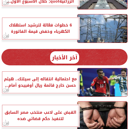
الزراعيةquot; خلال الأسبوع الأول...
6 خطوات فعّالة لترشيد استهلاك
الكهرباء وخفض قيمة الفاتورة
آخر الأخبار
مع احتمالية انتقاله إلى سيلتك.. هيثم
حسن خارج قائمة ريال أوفييدو أمام...
القبض على لاعب منتخب مصر السابق
لتنفيذ حكم قضائي ضده