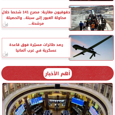
حقوقيون مغاربة: مصرع 141 شخصا خلال
محاولة العبور إلى سبتة.. والحصيلة
مرشحة...
رصد طائرات مسيّرة فوق قاعدة
عسكرية في غرب ألمانيا
أهم الأخبار