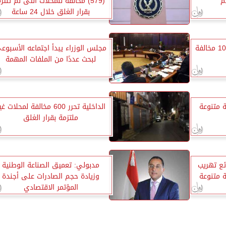
م
(579) مخالفة للمحلات التى لم تلتز
بقرار الغلق خلال 24 ساعة
خلال 24 ساعة.. ضبط 107944 مخالفة
مجلس الوزراء يبدأ اجتماعه الأسبوع
لبحث عددًا من الملفات المهمة
ورية متنوعة
الداخلية تحرر 600 مخالفة لمحلات غ
ملتزمة بقرار الغلق
فذ»: ضبط 5 وقائع تهريب
مدبولي: تعميق الصناعة الوطنية
رورية متنوعة
وزيادة حجم الصادرات على أجندة
المؤتمر الاقتصادي