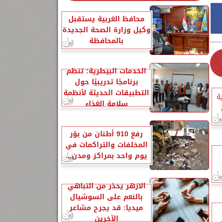
محافظ الغربية يستقبل
وكيل وزارة الصحة الجديدة
بالمحافظة
الخدمات البيطرية: تنظم
برنامجًا تدريبيًا حول
التطبيقات الحديثة لأنظمة
ة
سلامة الغذاء
رفع 910 أطنان من بؤر
المخلفات والتراكمات في
يوم واحد بمراكز ومدن...
الأزهر يحذر من التباهي
بالنعم على السوشيال
ميديا: قد يجرح مشاعر
الآخرين