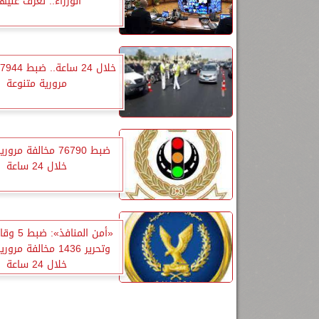
الوزراء.. تعرف عليه
مرورية متنوعة
ضبط 76790 مخالفة مر
خلال 24 ساعة
«أمن المنا
وتحرير 1436 مخالفة م
خلال 24 ساعة