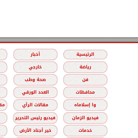
الرئيسية
أخبار
رياضة
خارجي
فن
صحة وطب
محافظات
العدد الورقي
وا إسلاماه
مقالات الرأي
مقا
فيديو الزمان
فيديو رئيس التحرير
خدمات
خير أجناد الأرض