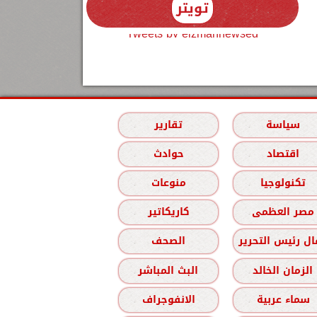
تويتر
Tweets by elzmannewseg
سياسة
تقارير
اقتصاد
حوادث
تكنولوجيا
منوعات
مصر العظمى
كاريكاتير
ل رئيس التحرير
الصحف
الزمان الخالد
البث المباشر
سماء عربية
الانفوجراف