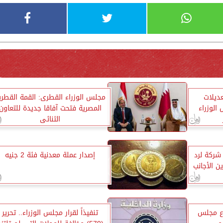
عديلات
مجلس الوزراء القطرى: القمة القطري
الوزراء
المصرية فتحت آفاقا جديدة للتعاون
الثنائى
شركة لرد
إصدار عملة معدنية فئة 2 جنيه
ن الأجانب
اع مجلس
تنفيذاً لقرار مجلس الوزراء.. تحرير