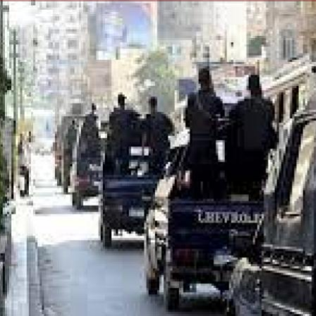
الكاتبة إلهام شرشر تهنئ الرئيس
السيسي بعيد ميلاده وتُشيد بجهوده
إلهام شرشر تكتب: دي مبقتش كورة..
في بناء الدولة
دي سياسة