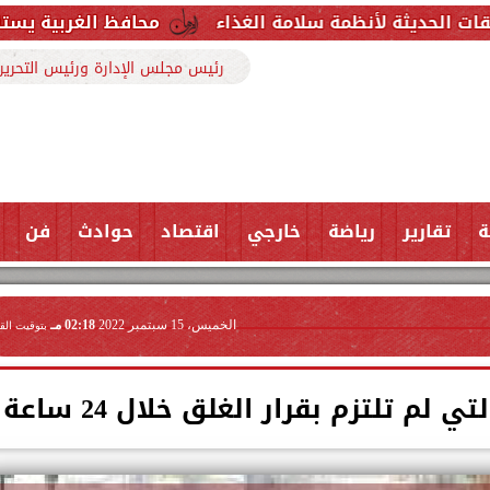
مة سلامة الغذاء
محافظ الغربية يستقبل وكيل وزارة ا
رئيس مجلس الإدارة ورئيس التحرير
ة
تقارير
رياضة
خارجي
اقتصاد
حوادث
فن
الخميس، 15 سبتمبر 2022
02:18 مـ
بتوقيت الق