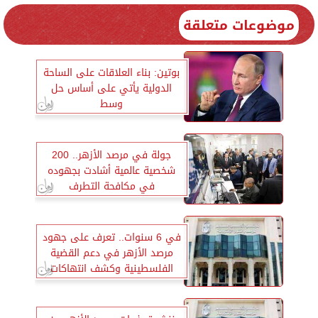
موضوعات متعلقة
بوتين: بناء العلاقات على الساحة
الدولية يأتي على أساس حل
وسط
‏جولة في مرصد الأزهر.. ‏200
شخصية عالمية ‏أشادت بجهوده
في ‏مكافحة التطرف
في 6 سنوات.. تعرف على جهود
مرصد الأزهر في دعم القضية
الفلسطينية وكشف انتهاكات
الاحتلال