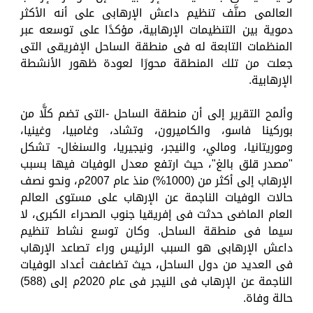
العالمى صنَّف تنظيم داعش الإرهابى على أنه الأكثر
دموية بين التنظيمات الإرهابية، مؤكدًا على توسعه عبر
المنظمات التابعة له فى منطقة الساحل الإفريقى التى
جعلت من تلك المنطقة محورًا لعودة ظهور الأنشطة
الإرهابية.
وألمح التقرير إلى أن منطقة الساحل -التى تضم كلًّا من
بوركينا فاسو، والكاميرون، وتشاد، وغامبيا، وغينيا،
وموريتانيا، ومالي، والنيجر، ونيجيريا، والسنغال- تشكل
"مصدر قلق بالغ"، حيث ارتفع معدل الوفيات فيها بسبب
الإرهاب إلى أكثر من (1000%) منذ عام 2007م، ونحو نصف
حالات الوفيات الناجمة عن الإرهاب على مستوى العالم
العام الماضى حدثت فى إفريقيا جنوب الصحراء الكبرى، لا
سيما فى منطقة الساحل. وكان توسع نشاط تنظيم
داعش الإرهابى هو السبب الرئيس وراء تصاعد الإرهاب
فى العديد من دول الساحل، حيث تضاعفت أعداد الوفيات
الناجمة عن الإرهاب فى النيجر فى عام 2020م إلى (588)
حالة وفاة.