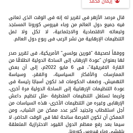
إيمان محمد
قال مرصد الأزهر فى تقرير له إنه فى الوقت الذى تعانى
فيه جميع دول العالم من وباء فيروس كورونا المستجد
وتبعاته الاقتصادية والاجتماعية، لا تكل ولا تمل
التنظيمات الإرهابية من نشر الرعب فى ربوع دول العالم.
ووفقاً لصحيفة "فورين بولسي" الأمريكية، فى تقرير صدر
لها بعنوان "عودة الإرهاب إلى الساحة الدولية انطلاقًا من
القارة الافريقية"، فى 6 مايو 2022م، إلى أن بعض
الممارسات والأفكار السياسية، والفقر، وسياسة
التهميش، وضعف الحكومات قد تكون أسبابًا رئيسة فى
عودة التنظيمات الإرهابية إلى الساحة الدولية مرة أخرى،
ولربما تستغل التنظيمات المتطرفة -مثل تنظيم داعش
الإرهابى وغيره من التنظيمات الأخرى- هذه السياسات من
أجل استقطاب وتجنيد أكبر عدد ممكن من الشباب، ومن
الممكن أن تكون الفرصة سانحة لها فى الوقت الحاضر، لا
سيما بعد رفع معظم الدول القيود الاحترازية المتعلقة
بتفشى وباء فيروس كورونا.