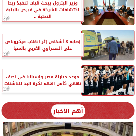
وزير البترول يبحث آليات تنفيذ ربط
اكتشافات الشركة في قبرص بالبنية
التحتية...
إصابة 8 أشخاص إثر انقلاب ميكروباص
على الصحراوي الغربي بالمنيا
موعد مباراة مصر وإسبانيا في نصف
نهائي كأس العالم لكرة اليد للناشئات
أهم الأخبار