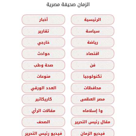
الزمان صحيفة مصرية
الرئيسية
أخبار
سياسة
تقارير
رياضة
خارجي
اقتصاد
حوادث
فن
صحة وطب
تكنولوجيا
منوعات
محافظات
العدد الورقي
مصر العظمى
كاريكاتير
وا إسلاماه
مقالات الرأي
مقال رئيس التحرير
الصحف
فيديو الزمان
فيديو رئيس التحرير