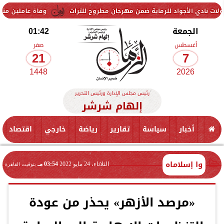
 للرماية ضمن مهرجان مطروح للتراث
وفاة عاملين متأثرين بإصابتهما في
الجمعة
01:42
أغسطس
صفر
21
7
1448
2026
رئيس مجلس الإدارة ورئيس التحرير
إلهام شرشر
أخبار
سياسة
تقارير
رياضة
خارجي
اقتصاد
وا إسلاماه
الثلاثاء، 24 مايو 2022
03:54 مـ
بتوقيت القاهرة
«مرصد الأزهر» يحذر من عودة