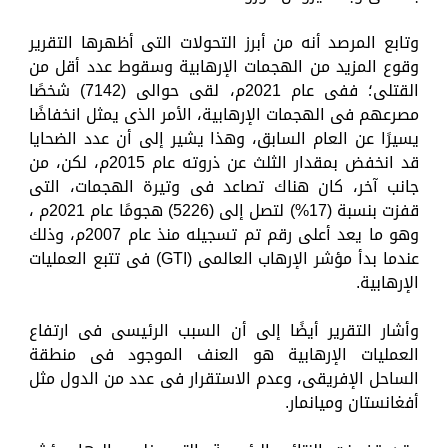
وتابع المرصد أنه من أبرز التحولات التى أظهرها التقرير
وقوع المزيد من الهجمات الإرهابية وسقوط عدد أقل من
القتلى؛ ففى عام 2021م، لقى حوالى (7142) شخصًا
مصرعهم فى الهجمات الإرهابية، الأمر الذى يمثل انخفاضًا
يسيرًا عن العام السابق، وهذا يشير إلى أن عدد الضحايا
قد انخفض بمقدار الثلث عن ذروته عام 2015م، لكن، من
جانب آخر، كان هناك تصاعد فى وتيرة الهجمات، التى
قفزت بنسبة (17%) لتصل إلى (5226) هجومًا عام 2021م ،
وهو ما يعد أعلى رقم تم تسجيله منذ عام 2007م، وذلك
عندما بدأ مؤشر الإرهاب العالمى (GTI) فى تتبع العمليات
الإرهابية.
وأشار التقرير أيضًا إلى أن السبب الرئيسى فى ارتفاع
العمليات الإرهابية هو العنف الموجود فى منطقة
الساحل الإفريقى، وعدم الاستقرار فى عدد من الدول مثل
أفغانستان وميانمار.