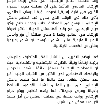
وقد تضمنت النتائج الرئيسية التى خلص إليها مؤشر
الإرهاب العالمى التأكيد على أن منطقة جنوب الصحراء
الكبرى فى قارة إفريقيا أصبحت بؤرة للإرهاب العالمي،
يأتى ذلك فى الوقت الذى يحاول فيه تنظيم داعش
الإرهابى التوسع فى المنطقة بجانب وجود تنظيم بوكو
حرام الإرهابي، مع بقاء أفغانستان الدولة الأكثر تعرضًا
للإرهاب فى العالم، وهذا لا يعنى مطلقًا أن بؤر وأماكن
التوتر التقليدية مثل الشرق الأوسط أو شرق إفريقيا
بمنأى عن الهجمات الإرهابية.
كما أوضح التقرير، أن انتشار الفكر المتطرف والإرهاب
يرتبط ارتباطًا وثيقًا بالظروف الاجتماعية والاقتصادية، حيث
إن المنظمات الإرهابية تستغل دائمًا الشعور بالحرمان
والإقصاء الاجتماعى لدى الكثير من الشباب لتجنيد أكبر
عدد ممكن منهم، حيث دائمًا ما يَعِدُ تنظيم داعش
الإرهابي، على سبيل المثال، الشباب الأوروبى الساخط
بـ"حياة وفرص جديدة"، كما يقدم تنظيم بوكو حرام
الإرهابى رواتب ضخمة فى منطقة الساحل من أجل تجنيد
أكبر عدد ممكن من الشباب.