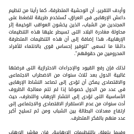
وأردف التقرير، أن الوحشية المتطرفة، كما رأينا من تنظيم
داعش الإرهابى فى العراق، تُستخدم طريقة للضغط على
المجندين من الشباب، الذين يخشون العواقب الوخيمة إثر
محاولة مغادرة البلاد التى تسيطر عليها هذه التنظيمات
الإرهابية، هذا إضافة إلى أن هذه التنظيمات المتطرفة
دائمًا ما تسعى "لتوفير إحساس قوى بالانتماء للأفراد
المحرومين من حقوقهم".
لذلك فإن رفع القيود والإجراءات الاحترازية التى فرضتها
غالبية الدول بعد ثلاث سنوات من الاضطراب الاجتماعى
والاقتصادى يمكن أن تؤدى إلى تصاعد النشاط الإرهابى
فى عدد من الدول خصوصًا إذا لم تتم معالجة الظروف
الأساسية التى تؤدى إلى انتشار الإرهاب والتطرف، حيث
أدت سنوات من عدم الاستقرار الاقتصادى والاجتماعى إلى
ارتفاع معدلات البطالة بين الشباب ومن ثم تسليح أكبر
عدد منهم بالفكر المتطرف.
وفيما يتعلق بالتنظيمات الإرهابية، فإن مؤشر الإرهاب