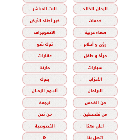
الزمان الخالد
البث المباشر
خدمات
خير أجناد الأرض
سماء عربية
الانفوجراف
رؤى و أحلام
توك شو
مرأة و طفل
عقارات
سيارات
حارتنا
الأحزاب
بنوك
البرلمان
ألبــوم الزمــان
من القدس
ترجمة
من فلسطين
من نحن
اعلن معنا
الخصوصية
اتصل بنا
