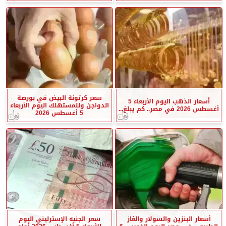
سعر كرتونة البيض في بورصة
أسعار الذهب اليوم الأربعاء 5
الدواجن وللمستهلك اليوم الأربعاء
أغسطس 2026 في مصر.. كم يبلغ...
5 أغسطس 2026
أسعار البنزين والسولار والغاز
سعر الجنيه الإسترليني اليوم