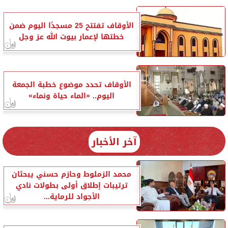
الأوقاف تفتتح 25 مسجدًا اليوم ضمن
خطتها لإعمار بيوت الله عز وجل
الأوقاف تحدد موضوع خطبة الجمعة
اليوم.. «الماء حياة ونماء»
آخر الأخبار
محمد الزملوط وحازم حسني يبحثان
ترتيبات إطلاق أولى بطولات نادي
الأجواد للرماية...