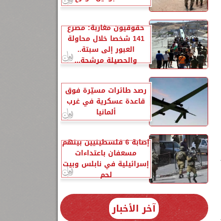
حقوقيون مغاربة: مصرع
141 شخصا خلال محاولة
العبور إلى سبتة..
والحصيلة مرشحة...
رصد طائرات مسيّرة فوق
قاعدة عسكرية في غرب
ألمانيا
إصابة 6 فلسطينيين بينهم
مسعفان باعتداءات
إسرائيلية في نابلس وبيت
لحم
آخر الأخبار