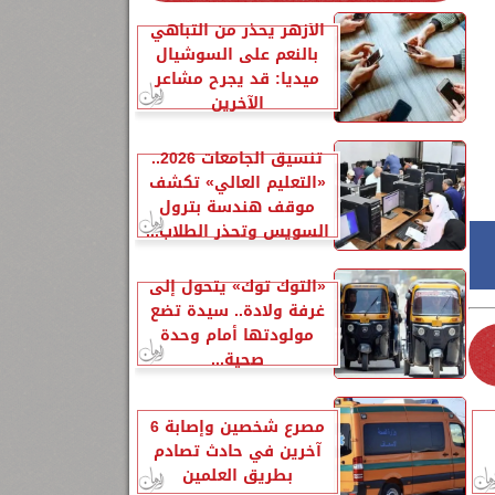
الأزهر يحذر من التباهي
بالنعم على السوشيال
ميديا: قد يجرح مشاعر
الآخرين
تنسيق الجامعات 2026..
«التعليم العالي» تكشف
موقف هندسة بترول
السويس وتحذر الطلاب...
«التوك توك» يتحول إلى
غرفة ولادة.. سيدة تضع
مولودتها أمام وحدة
صحية...
مصرع شخصين وإصابة 6
آخرين في حادث تصادم
بطريق العلمين