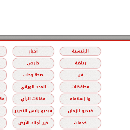
الرئيسية
أخبار
رياضة
خارجي
فن
صحة وطب
محافظات
العدد الورقي
وا إسلاماه
مقالات الرأي
مقا
فيديو الزمان
فيديو رئيس التحرير
خدمات
خير أجناد الأرض