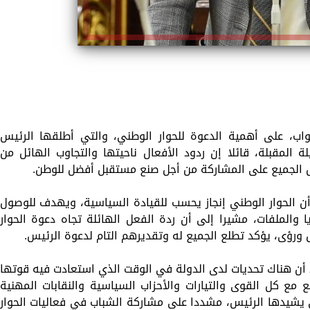
اب، على أهمية الدعوة للحوار الوطني، والتي أطلقها الرئيس
ة المقبلة، قائلا إن ردود الأفعال ناحيتها والتجاوب الهائل من
ص الجميع على المشاركة من أجل صنع مستقبل أفضل للوطن.
ن الحوار الوطني إنجاز يحسب للقيادة السياسية، ويهدف للوصول
الملفات، مشيرا إلى أن ردة الفعل الهائلة تجاه دعوة الحوار
ورؤى، يؤكد تطلع الجميع له وتقديرهم التام لدعوة الرئيس.
د أن هناك تحديات لدى الدولة في الوقت الذي استعادت فيه قوتها
 مع كل القوى والتيارات والأحزاب السياسية والنقابات المهنية
ي يشيدها الرئيس، مشددا على مشاركة الشباب في فعاليات الحوار