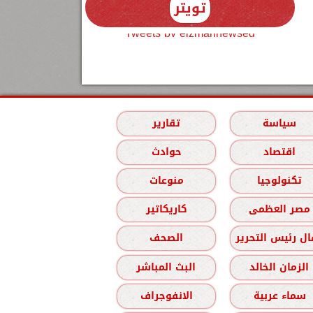
تويتر
Tweets by elzmannewseg
سياسة
تقارير
اقتصاد
حوادث
تكنولوجيا
منوعات
مصر العظمى
كاريكاتير
ل رئيس التحرير
الصحف
الزمان الخالد
البث المباشر
سماء عربية
الانفوجراف