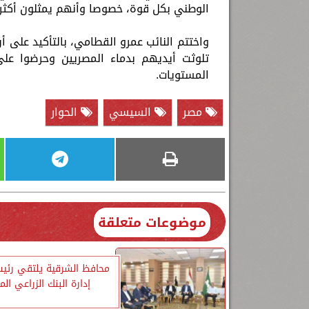
الوطني بكل قوة، خصوصا وأنهم يمثلون أكثر
واختتم النائب عمرو القطامي، بالتأكيد على أ
تلوثت أيديهم بدماء المصريين وحرضوا على
المستويات.
مصر
السيسي
الحوار
موضوعات متعلقة
محافظ الشرقية يلتقي رئ
إدارة البنك الزراعي ال