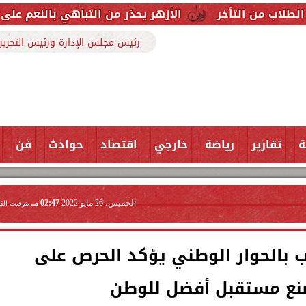
الأزهر يحذر من التباهي بالنعم على السوشيال ميديا:
رئيس مجلس الإدارة ورئيس التحرير
ة
تقارير
رياضة
خارجي
اقتصاد
حوادث
فن
الخميس، 26 مايو 2022
02:47 مـ
بتوقيت الق
ب بالحوار الوطني يؤكد الحرص على
نع مستقبل أفضل للوطن