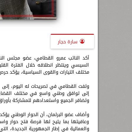
سارة حجار
أكد النائب عمرو القطامي، عضو مجلس النو
السيسي وينتظر انطلاقه خلال الفترة القليل
مختلف التيارات والقوى السياسية، يؤكد حر
ولفت القطامي في تصريحات له اليوم، إلى أ
إلى توافق وطني واسع في مختلف القضايا و
وتضافر الجميع واستعدادهم للمشاركة بأوراق 
وأضاف عضو البرلمان، أن الحوار الوطني يؤك
وعافيتها بما يتيح لها فرصة فتح حوار واسع
والعمالية في إطار الجمهورية الجديدة، الت