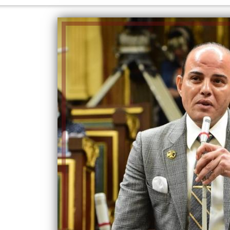
الكاتبة إلهام شرشر تهنئ الرئيس
رسالتى لآخر الزمان «محطة الضبعة
السيسي بعيد ميلاده وتُشيد بجهوده
النووية»... من الحلم إلى التنفيذ
في بناء الدولة