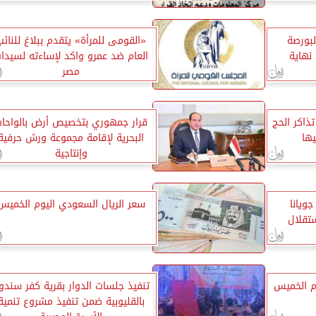
بورصة
«القومى للمرأة» يتقدم ببلاغ للنائب
نهاية
العام ضد عمرو واكد لإساءته لسيدا
مصر
ذاكر الحج
قرار جمهوري بتخصيص أرض بالواحا
يها
البحرية لإقامة مجموعة ورش حرفية
وإنتاجية
ويانا
سعر الريال السعودي اليوم الخميس
ستقلال
م الخميس
تنفيذ جلسات الدوار بقرية كفر سندو
بالقليوبية ضمن تنفيذ مشروع تنمية