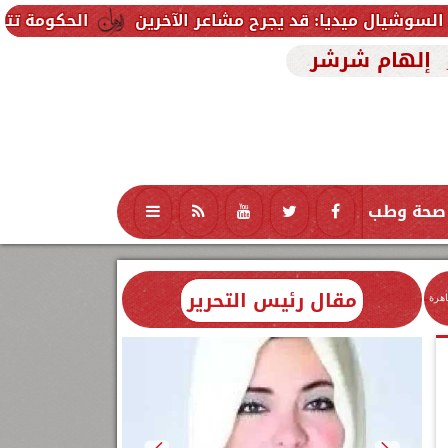
 قد يجرح مشاعر الآخرين
الحكومة تتلقى 229 ألف شكوى وطلب واستفسار خلال يوليو.. ومدبولي يوجه بسرعة الاستجابة للمواطنين
إلهام شرشر
صحة وطب
تكنولوجيا
منوعات
محافظات
مقال رئيس التحرير
اهرة