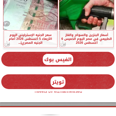
أسعار البنزين والسولار والغاز
سعر الجنيه الإسترليني اليوم
الطبيعي في مصر اليوم الخميس 6
الأربعاء 5 أغسطس 2026 أمام
أغسطس 2026
الجنيه المصري|...
الفيس بوك
تويتر
Tweets by elzmannewseg