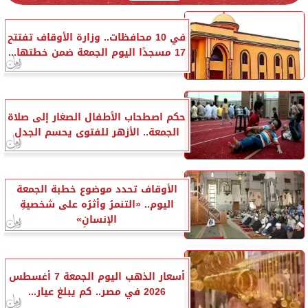
في 10 محافظات.. وزارة الأوقاف تفتتح
17 مسجدًا اليوم الجمعة ضمن خطتها...
حكم اصطحاب الأطفال الصغار إلى صلاة
الجمعة.. الأزهر للفتوى يحسم الجدل
الأوقاف تحدد موضوع خطبة الجمعة
اليوم.. «التنمرُ وأثرُه على شخصيةِ
الإنسانِ»
أسعار الذهب اليوم الجمعة 7 أغسطس
2026 في مصر.. كم يبلغ عيار...