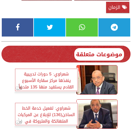
الزمان
موضوعات متعلقة
شعراوي: 5 دورات تدريبية
ينفذها مركز سقارة الأسبوع
القادم يستفيد منها 135 متدرباً
شعراوي: تفعيل خدمة الخط
الساخن(136) للإبلاغ عن المركبات
المتهالكة والمتروكة في
الشوارع بالمحافظات