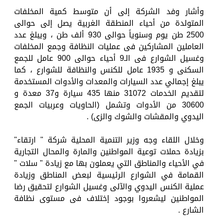
وأشار وفد الشركة إلى أن متوسط كمية المخلفات
المتولدة من أحياء المنطقة الغربية يصل إلى حوالى
2500 طن يوم وسنوياً حوالى 930 ألف طن ، ويبلغ عدد
العاملين المشاركين فى عمليات النظافة وجمع المخلفات
وغسيل الشوارع فى الـ9 أحياء حوالى 900 عامل للجمع
السكنى و 1935 عامل للكنس والنظافة للشوارع ، كما
يبلغ إجمالي عدد السيارات والمعدات والأدوات المستخدمة
لتقديم الخدمات 31072 منها 435 سيارة و37 معدة و
30600 من الأدوات وتشمل (الحاويات وعربيات الجمع
اليدوي والمقشات والشوك والزى) .
وخلال اللقاء وجه وزير التنمية المحلية شركة " ارتقاء"
بزيادة حملات توعية المواطنين والمارة والمحال التجارية
في الأحياء والمناطق التي يعملون بها مع زيادة " سلات "
القمامة في الشوارع الرئيسية لبعض المناطق وزيادة
عملية الكنس اليدوي والآلى وغسيل الشوارع لتحقيق رضا
المواطنين ليشعروا بوجود إختلاف فى مستوى نظافة
الشارع .