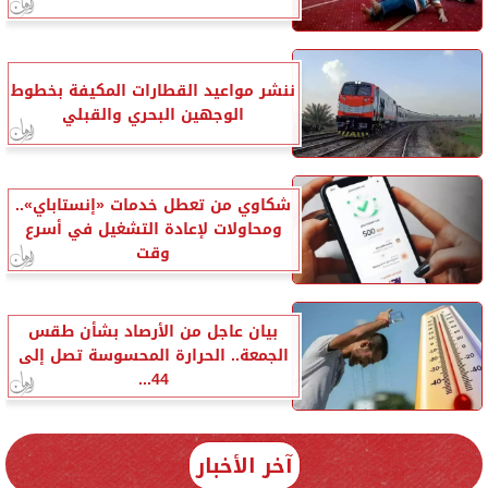
ننشر مواعيد القطارات المكيفة بخطوط
الوجهين البحري والقبلي
شكاوي من تعطل خدمات «إنستاباي»..
ومحاولات لإعادة التشغيل في أسرع
وقت
بيان عاجل من الأرصاد بشأن طقس
الجمعة.. الحرارة المحسوسة تصل إلى
44...
آخر الأخبار