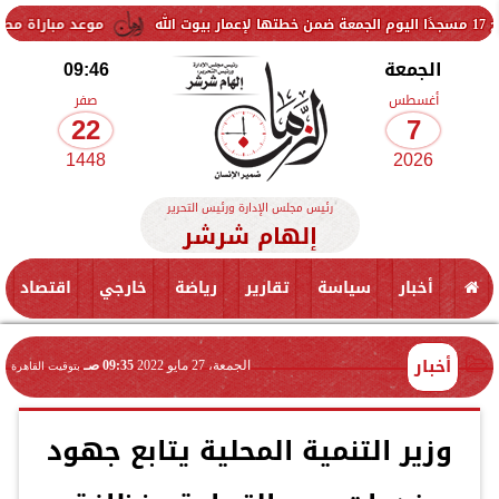
موعد مباراة مصر وإسبانيا في نصف
الجمعة
09:46
أغسطس
صفر
22
7
1448
2026
رئيس مجلس الإدارة ورئيس التحرير
إلهام شرشر
أخبار
سياسة
تقارير
رياضة
خارجي
اقتصاد
أخبار
الجمعة، 27 مايو 2022
09:35 صـ
بتوقيت القاهرة
وزير التنمية المحلية يتابع جهود