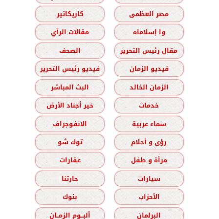
مصر العظمى
كاريكاتير
وا إسلاماه
مقالات الرأي
مقال رئيس التحرير
الصحف
فيديو الزمان
فيديو رئيس التحرير
الزمان الخالد
البث المباشر
خدمات
خير أجناد الأرض
سماء عربية
الانفوجراف
رؤى و أحلام
توك شو
مرأة و طفل
عقارات
سيارات
حارتنا
الأحزاب
بنوك
البرلمان
ألبــوم الزمــان