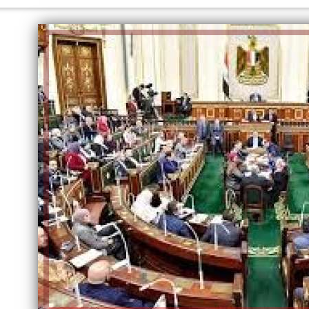
الكاتبة إلهام شرشر تهنئ الرئيس
السيسي بعيد ميلاده وتُشيد بجهوده
إلهام شرشر تكتب: دي مبقتش كورة..
في بناء الدولة
دي سياسة