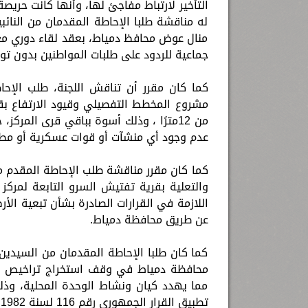
التأخير لارتباط مفاجئ لها، وأنها كانت حريصة
له مناقشة طلبا الإحاطة المقدمان من النا
منال عوض محافظ دمياط، بعقد لقاء دوري مع 
جماعية للردود على طلبات المواطنين بدون تو
كما كان مقرر أن تناقش اللجنة، طلب الإح
من 12مترًا ، وذلك أسوة بباقي قرى المر
عدم وجود أي منشآت أو قوات عسكرية أو مطارا
كما كان مقرر مناقشة طلب الإحاطة المقدم من
والتعلية بقرية تفتيش السرو التابعة لمركز
اللازمة في القرارات الصادرة بشأن تبعية ال
عن طريق محافظة دمياط.
كما كان طلبا الإحاطة المقدمان من السيدين
محافظة دمياط في وقف استخراج تراخيص الب
مما يهدد كيان ونشاط الوحدة المحلية، وذل
تطبيق القرار الجمهوري رقم 116 لسنة 1982 باعتبار مصرف السرو العمومي الحد الفاصل بين المحافظتين.