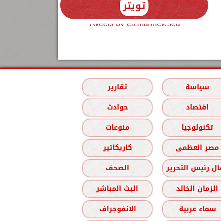
تويتر
Tweets by elzmannewseg
سياسة
تقارير
اقتصاد
حوادث
تكنولوجيا
منوعات
مصر العظمى
كاريكاتير
ل رئيس التحرير
الصحف
الزمان الخالد
البث المباشر
سماء عربية
الانفوجراف