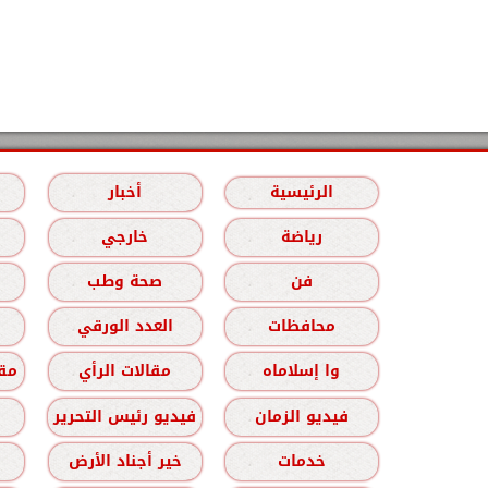
الرئيسية
أخبار
رياضة
خارجي
فن
صحة وطب
محافظات
العدد الورقي
وا إسلاماه
مقالات الرأي
مقا
فيديو الزمان
فيديو رئيس التحرير
خدمات
خير أجناد الأرض