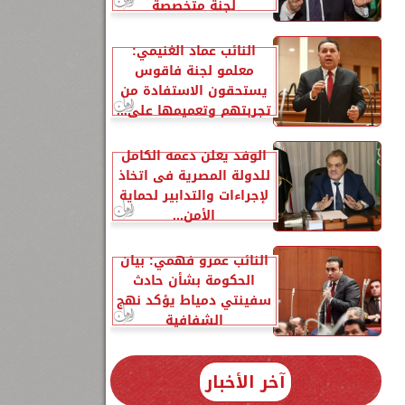
لجنة متخصصة
النائب عماد الغنيمي:
معلمو لجنة فاقوس
يستحقون الاستفادة من
تجربتهم وتعميمها على...
الوفد يعلن دعمه الكامل
للدولة المصرية فى اتخاذ
لإجراءات والتدابير لحماية
الأمن...
النائب عمرو فهمي: بيان
الحكومة بشأن حادث
سفينتي دمياط يؤكد نهج
الشفافية
آخر الأخبار