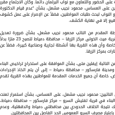
 على الحضور والتعاون مع نواب البرلمان دائما. وكان الاجتماع مقرر
ئبين على العساس، محمود نجيب مشعل، بشأن “عدم قيام الدكتورة
النواب لبحث طلبات المواطنين، فضلاً عن الإصرار على عمل كشوف
قيع إلا في نهاية الكشف.
اطة المقدم من النائب محمود نجيب مشعل، بشأن ضرورة تعديل
مشروع المخطط التفصيلي وقيود الارتفاع بقرية ميت الخولى مركز الزرقا – محافظة دمياط لتصبح 23 مترًا بدلاً
كز، خاصة وأن هذه القرية بها أنشطة تجارية وصناعية كبيرة، فضلاً عن
ت بمركز الزرقا.
 النائبة إيفلين متى، بشأن الموافقة على استخراج تراخيص البناء
 ومدينة فارسكور – محافظة دمياط – إلى أن يتم اتخاذ الإجراءات
أرض، خاصة أن جميع الخدمات المقدمة للمواطنين بهذه القرية تقدم
 النائبين: محمود نجيب مشعل، على العساس، بشأن استمرار تعنت
ناء في قرية تفتيش السرو – مركز فارسكور – محافظة دمياط،
ك نتيجة الخلاف الحدودي بين محافظتي دمياط والدقهلية، وعدم