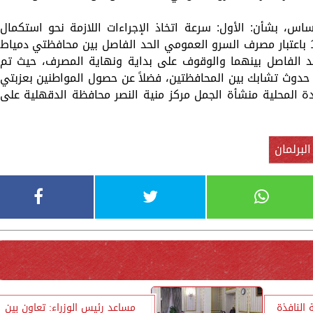
اس، بشأن: الأول: سرعة اتخاذ الإجراءات اللازمة نحو استكمال
تطبيق القرار الجمهوري رقم 116 لسنة 1982 باعتبار مصرف السرو العمومي الحد الفاصل بين محافظتي دمياط
حد الفاصل بينهما والوقوف على بداية ونهاية المصرف، حيث تم
حدوث تشابك بين المحافظتين، فضلاً عن حصول المواطنين بعزبتي
ة المحلية منشأة الجمل مركز منية النصر محافظة الدقهلية على
لبرلمان
 النافذة
مساعد رئيس الوزراء: تعاون بين