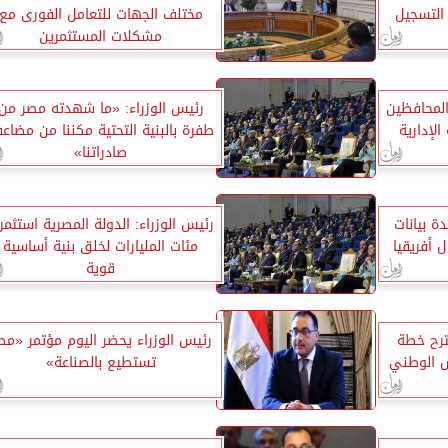
 التسجيل
مختلف الجهات للتعامل الفورى مع
مشكلات المستثمرين
المحافظين
رئيس الوزراء: «ما شهدته مصر من
لإدارية
طفرة بالبنية التحتية مكننا من مضاع
صادراتنا»
 بيانات
رئيس الوزراء: الدولة المصرية استثمر
 أفريقيا
مئات المليارات لخلق بنية أساسية
قوية
ترح خطة
رئيس الوزراء يحضر اليوم مؤتمر «مص
س الوطني
تستطيع بالصناعة»