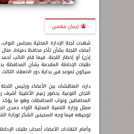
إيمان فهمى
شهدت لجنة الإدارة المحلية بمجلس النواب، 
أعضاء اللجنة بشأن تأخر محافظ دمياط، منال 
إذن) أو إخطار اللجنة، فيما قام النائب أحمد
طلبات الإحاطة المقدمة بشأن المحافظة بدون
سيكون لموعد فى بداية دور الانعقاد الثالث.
دارت المناقشات بين الأعضاء ورئيس اللجن
اللجان النوعية بحضور زعيم الأغلبية أشرف 
المحافظين ونواب المحافظات وهو ما يؤكد جد
ممثل وزارة التنمية المحلية اللواء حمدى ال
توجيهه فيما وجه السجينى الشكر لوزارة التن
وأمام انتقادات الأعضاء أصحاب طلبات الإحاط