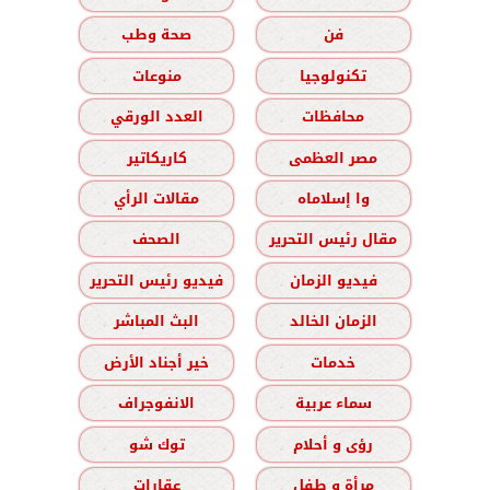
فن
صحة وطب
تكنولوجيا
منوعات
محافظات
العدد الورقي
مصر العظمى
كاريكاتير
وا إسلاماه
مقالات الرأي
مقال رئيس التحرير
الصحف
فيديو الزمان
فيديو رئيس التحرير
الزمان الخالد
البث المباشر
خدمات
خير أجناد الأرض
سماء عربية
الانفوجراف
رؤى و أحلام
توك شو
مرأة و طفل
عقارات