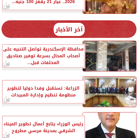
2026.. عيار 21 يقفز 100 جنيه...
آخر الأخبار
محافظة الإسكندرية تواصل التنبيه على
أصحاب المحال بسرعة توفير صناديق
المخلفات قبل...
الزراعة: تستقبل وفدا دوليا لتطوير
منظومة تنظيم وإدارة المبيدات
رئيس الوزراء يتابع أعمال تطوير الميناء
الشرقي بمدينة مرسي مطروح