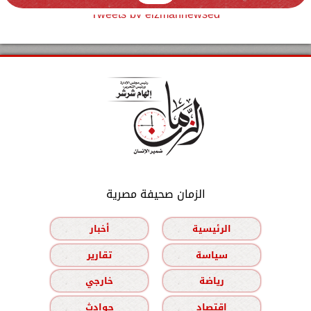
Tweets by elzmannewseg
الزمان صحيفة مصرية
الرئيسية
أخبار
سياسة
تقارير
رياضة
خارجي
اقتصاد
حوادث