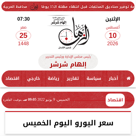
لفات قبل انتهاء مهلة الـ15 يومًا
محافظ الغربية يتفقد حزمة من 
الإثنين
07:30
أغسطس
صفر
25
10
1448
2026
رئيس مجلس الإدارة ورئيس التحرير
إلهام شرشر
أخبار
سياسة
تقارير
رياضة
خارجي
اقتصاد
اقتصاد
الخميس، 9 يونيو 2022
09:05 صـ
بتوقيت القاهرة
سعر اليورو اليوم الخميس