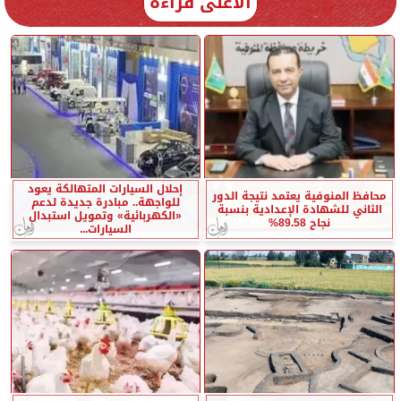
الأعلى قراءة
إحلال السيارات المتهالكة يعود
محافظ المنوفية يعتمد نتيجة الدور
للواجهة.. مبادرة جديدة لدعم
الثاني للشهادة الإعدادية بنسبة
«الكهربائية» وتمويل استبدال
نجاح 89.58%
السيارات...