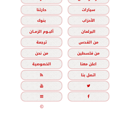
سيارات
حارتنا
الأحزاب
بنوك
البرلمان
ألبــوم الزمــان
من القدس
ترجمة
من فلسطين
من نحن
اعلن معنا
الخصوصية
اتصل بنا





جميع الحقوق محفوظة
©
2020 - 2026 - الزمان