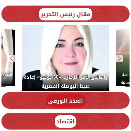
مقال رئيس التحرير
ب: «صلاح» ملك
رسالتي لآخر الزمان.. «30 يونيو» إعادة
سلام والإنسانية
ضبط البوصلة المصرية
العدد الورقي
اقتصاد