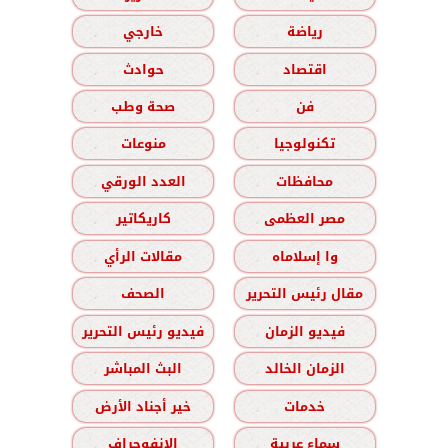
رياضة
خارجي
اقتصاد
حوادث
فن
صحة وطب
تكنولوجيا
منوعات
محافظات
العدد الورقي
مصر العظمى
كاريكاتير
وا إسلاماه
مقالات الرأي
مقال رئيس التحرير
الصحف
فيديو الزمان
فيديو رئيس التحرير
الزمان الخالد
البث المباشر
خدمات
خير أجناد الأرض
سماء عربية
الانفوجراف