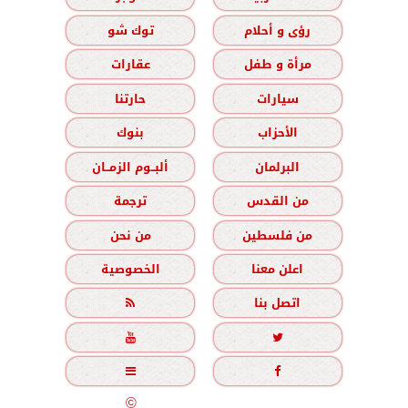
رؤى و أحلام
توك شو
مرأة و طفل
عقارات
سيارات
حارتنا
الأحزاب
بنوك
البرلمان
ألبــوم الزمــان
من القدس
ترجمة
من فلسطين
من نحن
اعلن معنا
الخصوصية
اتصل بنا





جميع الحقوق محفوظة
©