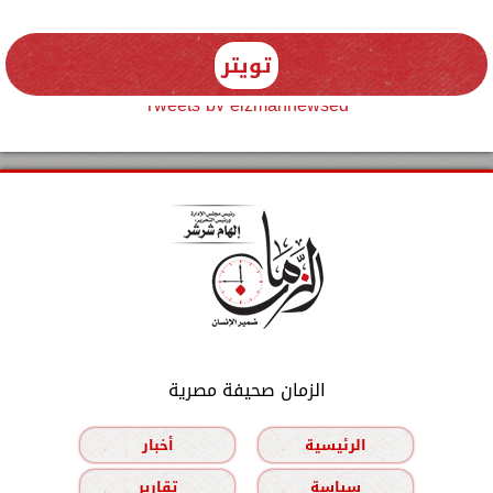
تويتر
Tweets by elzmannewseg
الزمان صحيفة مصرية
الرئيسية
أخبار
سياسة
تقارير