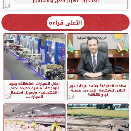
المشترك” لتعزيز الأمن والاستقرار
الأعلى قراءة
إحلال السيارات المتهالكة يعود
محافظ المنوفية يعتمد نتيجة الدور
للواجهة.. مبادرة جديدة لدعم
الثاني للشهادة الإعدادية بنسبة
«الكهربائية» وتمويل استبدال
نجاح 89.58%
السيارات...