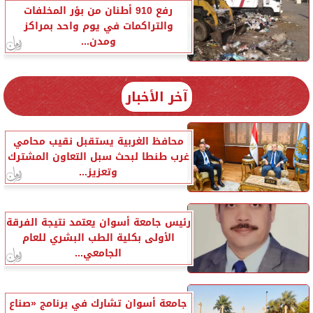
رفع 910 أطنان من بؤر المخلفات
والتراكمات في يوم واحد بمراكز
ومدن...
آخر الأخبار
محافظ الغربية يستقبل نقيب محامي
غرب طنطا لبحث سبل التعاون المشترك
وتعزيز...
رئيس جامعة أسوان يعتمد نتيجة الفرقة
الأولى بكلية الطب البشري للعام
الجامعي...
جامعة أسوان تشارك في برنامج «صناع