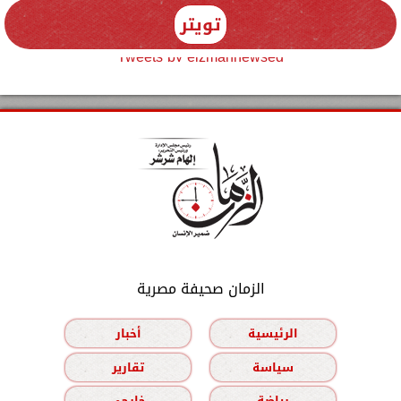
تويتر
Tweets by elzmannewseg
الزمان صحيفة مصرية
الرئيسية
أخبار
سياسة
تقارير
رياضة
خارجي