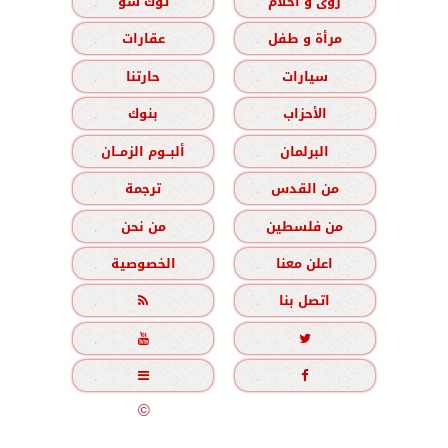
رؤى و أحلام
توك شو
مرأة و طفل
عقارات
سيارات
حارتنا
الأحزاب
بنوك
البرلمان
ألبــوم الزمــان
من القدس
ترجمة
من فلسطين
من نحن
اعلن معنا
الخصوصية
اتصل بنا





جميع الحقوق محفوظة
©