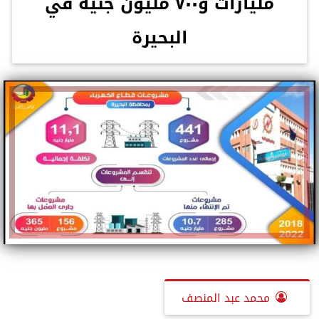
مليارات و٧٠٠ مليون جنيه في
البحيرة
محمد عبد المنصف