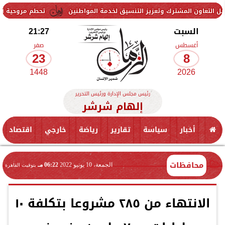
ترك وتعزيز التنسيق لخدمة المواطنين
تحطم مروحية أثناء مكافحة حريق
السبت
21:27
أغسطس
صفر
23
8
1448
2026
رئيس مجلس الإدارة ورئيس التحرير
إلهام شرشر
أخبار
سياسة
تقارير
رياضة
خارجي
اقتصاد
محافظات
الجمعة، 10 يونيو 2022
06:22 مـ
بتوقيت القاهرة
الانتهاء من ٢٨٥ مشروعا بتكلفة ١٠