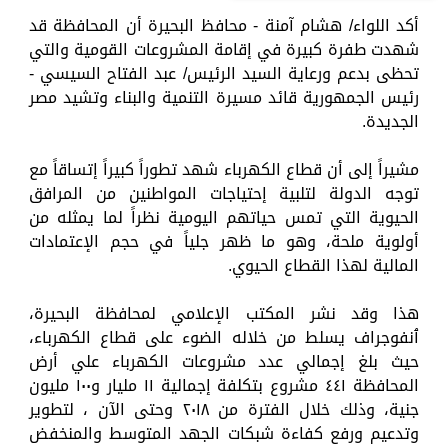
أكد اللواء/ هشام آمنة - محافظ البحيرة أن المحافظة قد
شهدت طفرة كبيرة في إقامة المشروعات القومية والتي
تحظى بدعم ورعاية السيد الرئيس/ عبد الفتاح السيسي -
رئيس الجمهورية قائد مسيرة التنمية والبناء وتشيد مصر
الجديدة.
مشيراً إلى أن قطاع الكهرباء شهد تطوراً كبيراً إتساقاً مع
توجه الدولة لتلبية إحتياجات المواطنين من المرافق
الحيوية التي تمس حياتهم اليومية نظراً لما يمثله من
أولوية ملحة، وهو ما ظهر جلياً في حجم الإعتمادات
المالية لهذا القطاع الحيوي.
هذا وقد نشر المكتب الإعلامي لمحافظة البحيرة،
ٱنفوجراف يسلط من خلاله الضوء على قطاع الكهرباء،
حيث بلغ إجمالي عدد مشروعات الكهرباء علي أرض
المحافظة ٤٤١ مشروع بتكلفة إجمالية ١١ مليار و١٠٠ مليون
جنية، وذلك خلال الفترة من ٢٠١٨ وحتى الآن ، لتطوير
وتدعيم ورفع كفاءة شبكات الجهد المتوسط والمنخفض