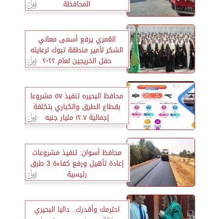
المحافظة
العُمري يرفع أسمى معاني
الشكر لأمير منطقة تبوك لرعايته
حفل الخريجين لعام ٢٠٢٢
محافظ البحيره تنفيذ ٥٧ مشروعا
بقطاع الطرق والكباري بتكلفة
إجمالية ١٢.٧ مليار جنيه
محافظ أسوان: تنفيذ مشروعات
إعادة تأهيل ورفع كفاءة 3 طرق
رئيسية
احترمك وأقدرك.. داليا البحيري