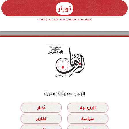
تويتر
Tweets by elzmannewseg
الزمان صحيفة مصرية
الرئيسية
أخبار
سياسة
تقارير