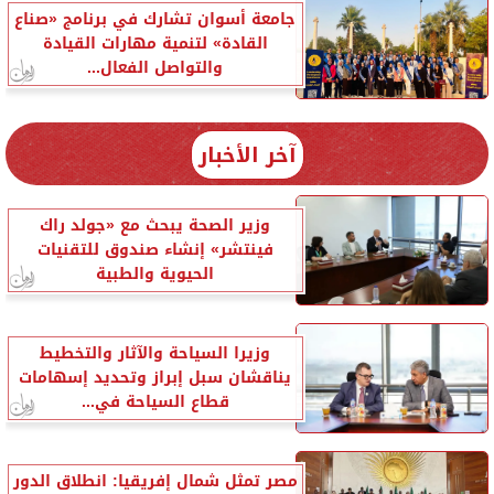
جامعة أسوان تشارك في برنامج «صناع
القادة» لتنمية مهارات القيادة
والتواصل الفعال...
آخر الأخبار
وزير الصحة يبحث مع «جولد راك
فينتشر» إنشاء صندوق للتقنيات
الحيوية والطبية
وزيرا السياحة والآثار والتخطيط
يناقشان سبل إبراز وتحديد إسهامات
قطاع السياحة في...
مصر تمثل شمال إفريقيا: انطلاق الدور