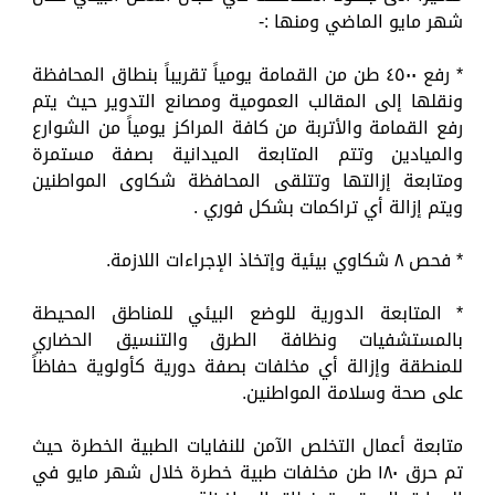
شهر مايو الماضي ومنها :-
* رفع ٤٥٠٠ طن من القمامة يومياً تقريباً بنطاق المحافظة
ونقلها إلى المقالب العمومية ومصانع التدوير حيث يتم
رفع القمامة والأتربة من كافة المراكز يومياً من الشوارع
والميادين وتتم المتابعة الميدانية بصفة مستمرة
ومتابعة إزالتها وتتلقى المحافظة شكاوى المواطنين
ويتم إزالة أي تراكمات بشكل فوري .
* فحص ٨ شكاوي بيئية وإتخاذ الإجراءات اللازمة.
* المتابعة الدورية للوضع البيئي للمناطق المحيطة
بالمستشفيات ونظافة الطرق والتنسيق الحضاري
للمنطقة وإزالة أي مخلفات بصفة دورية كأولوية حفاظاً
على صحة وسلامة المواطنين.
متابعة أعمال التخلص الآمن للنفايات الطبية الخطرة حيث
تم حرق ١٨٠ طن مخلفات طبية خطرة خلال شهر مايو في