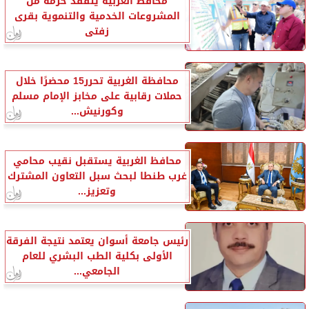
محافظ الغربية يتفقد حزمة من
المشروعات الخدمية والتنموية بقرى
زفتى
محافظة الغربية تحرر15 محضرًا خلال
حملات رقابية على مخابز الإمام مسلم
وكورنيش...
محافظ الغربية يستقبل نقيب محامي
غرب طنطا لبحث سبل التعاون المشترك
وتعزيز...
رئيس جامعة أسوان يعتمد نتيجة الفرقة
الأولى بكلية الطب البشري للعام
الجامعي...