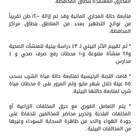
المحارق المعتمدة بنطاق المحافظة.
متابعة حالة المجاري المائية وقد تم إزالة ١٢٠٠ طن تقريباً
من نواتج التطهير بعدد من المناطق بنطاق مراكز
المحافظة.
* تم تقييم الأثر البيئي لـ ٤٣ دراسة بيئية للمنشآت الصحية
و٢٨ منشأة متنوعة و١٠ محطات رفع صرف صحي و ٤
مدارس.
* قامت اللجنة الرئيسية لمتابعة حالة مياة الشرب بسحب
٥٥ عينة خلال شهر مايو وتم المرور على ٥ محطات مياة
شرب لمتابعة حالتها البيئية.
* يتم التعامل الفوري مع حرق المخلفات الزراعية أو
المخلفات البلدية وتحرير محاضر للمخالفين للحفاظ على
جودة الهواء والحد من ظاهرة السحابة السوداء وغيرها
من المخالفات البيئية .