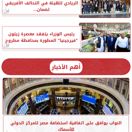
الريادي للهيئة في التحالف الأفريقي
لضمان...
رئيس الوزراء يتفقد معصرة زيتون
”فيرجينيا” المطورة بمحافظة مطروح
أهم الأخبار
النواب يوافق على اتفاقية استضافة مصر للمركز الدولي
للأسماك