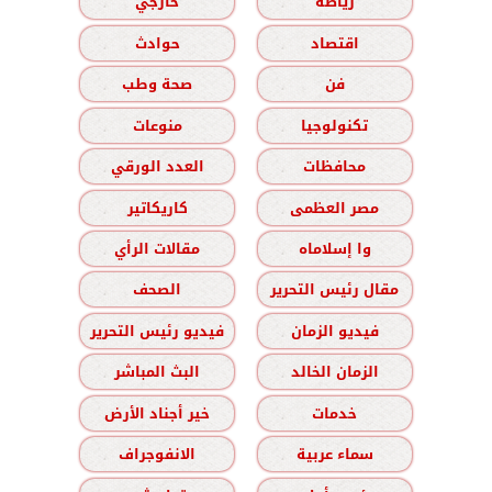
رياضة
خارجي
اقتصاد
حوادث
فن
صحة وطب
تكنولوجيا
منوعات
محافظات
العدد الورقي
مصر العظمى
كاريكاتير
وا إسلاماه
مقالات الرأي
مقال رئيس التحرير
الصحف
فيديو الزمان
فيديو رئيس التحرير
الزمان الخالد
البث المباشر
خدمات
خير أجناد الأرض
سماء عربية
الانفوجراف