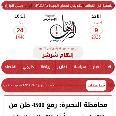
 الأفريقي لضمان الجودة (PAQAA)
رئيس الوزراء يتفقد سير العمل 
الأحد
18:13
أغسطس
صفر
24
9
1448
2026
رئيس مجلس الإدارة ورئيس التحرير
إلهام شرشر
أخبار
سياسة
تقارير
رياضة
خارجي
اقتصاد
محافظات
الأحد، 12 يونيو 2022
12:51 مـ
بتوقيت القاهرة
محافظة البحيرة: رفع 4500 طن من