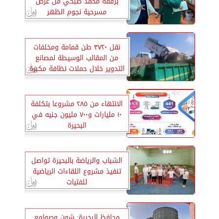
برفقة محمد صبحي من عرض
مسرحية نجوم الظهر
نقل ٣٧٢٠ طن قمامة ومخلفات
من المقالب الوسيطة لمصانع
التدوير خلال حملات نظافة مكبرة
بالبحيرة
الانتهاء من ٢٨٥ مشروعا بتكلفة
١٠ مليارات و٧٠٠ مليون جنيه في
البحيرة
الشباب والرياضة بالبحيرة تواصل
تنفيذ مشروع اللقاءات الرياضية
للفتيات
محافظ البحيرة: شون وصوامع