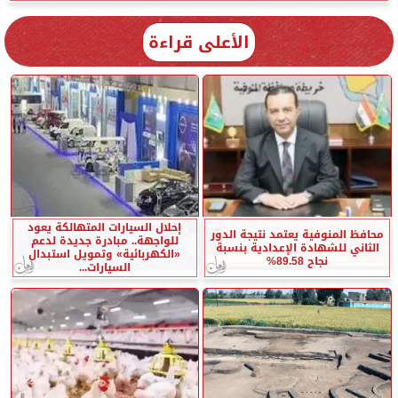
الأعلى قراءة
إحلال السيارات المتهالكة يعود
محافظ المنوفية يعتمد نتيجة الدور
للواجهة.. مبادرة جديدة لدعم
الثاني للشهادة الإعدادية بنسبة
«الكهربائية» وتمويل استبدال
نجاح 89.58%
السيارات...