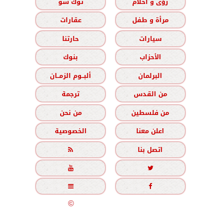
رؤى و أحلام
توك شو
مرأة و طفل
عقارات
سيارات
حارتنا
الأحزاب
بنوك
البرلمان
ألبــوم الزمــان
من القدس
ترجمة
من فلسطين
من نحن
اعلن معنا
الخصوصية
اتصل بنا





جميع الحقوق محفوظة
©