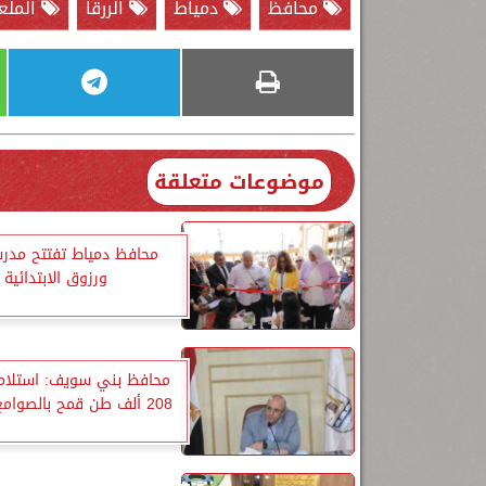
محافظ
دمياط
الررقا
الملع
موضوعات متعلقة
محافظ دمياط تفتتح مدر
ورزوق الابتدائية
محافظ بني سويف: استلام 
208 ألف طن قمح بالصوامع والشون