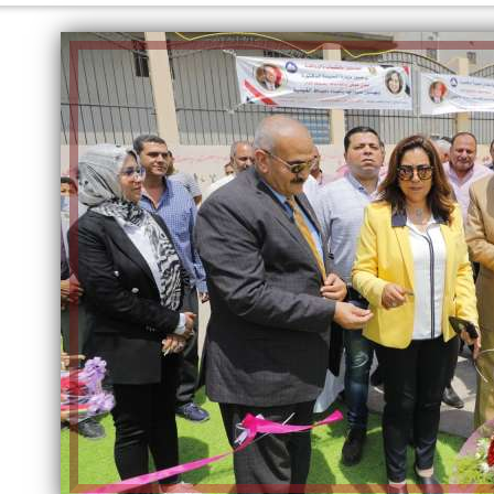
الكاتبة إلهام شرشر تهنئ الرئيس
السيسي بعيد ميلاده وتُشيد بجهوده
إلهام شرشر تكتب: دي مبقتش كورة..
في بناء الدولة
دي سياسة