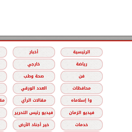
الرئيسية
أخبار
رياضة
خارجي
فن
صحة وطب
محافظات
العدد الورقي
وا إسلاماه
مقالات الرأي
مقا
فيديو الزمان
فيديو رئيس التحرير
خدمات
خير أجناد الأرض