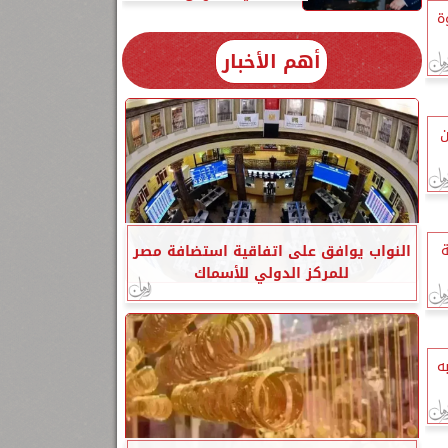
 (13) ندوة
أهم الأخبار
لف طن
ة
النواب يوافق على اتفاقية استضافة مصر
للمركز الدولي للأسماك
كتبه