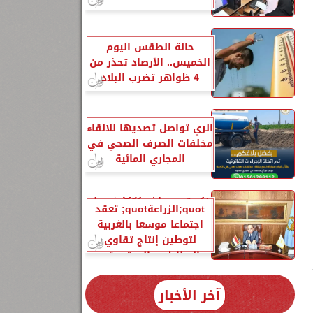
حالة الطقس اليوم
الخميس.. الأرصاد تحذر من
4 ظواهر تضرب البلاد
الري تواصل تصديها للالقاء
مخلفات الصرف الصحي في
المجاري المائية
برعاية quot;فاروقquot;..
ا
quot;الزراعةquot; تعقد
اجتماعا موسعا بالغربية
لتوطين إنتاج تقاوي
البطاطس المعتمدة...
آخر الأخبار