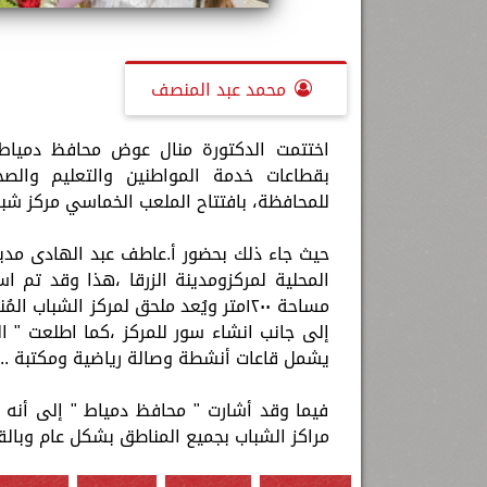
محمد عبد المنصف
اختتمت الدكتورة منال عوض محافظ دمياط، 
بقطاعات خدمة المواطنين والتعليم والصح
للمحافظة، بافتتاح الملعب الخماسي مركز شباب ا
حيث جاء ذلك بحضور أ.عاطف عبد الهادى مدير
المحلية لمركزومدينة الزرقا ،هذا وقد تم 
إلى جانب انشاء سور للمركز ،كما اطلعت " ا
يشمل قاعات أنشطة وصالة رياضية ومكتبة ..
فيما وقد أشارت " محافظ دمياط " إلى أنه
مراكز الشباب بجميع المناطق بشكل عام وبال