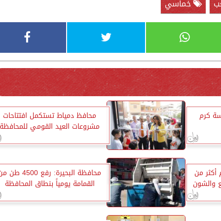
ب
خماسي
سة كرم
محافظ دمياط تستكمل افتتاحات
مشروعات العيد القومي للمحافظة
أكثر من
محافظة البحيرة: رفع 4500 طن 
القمامة يومياً بنطاق المحافظة