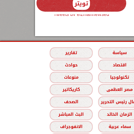
تويتر
Tweets by elzmannewseg
سياسة
تقارير
اقتصاد
حوادث
تكنولوجيا
منوعات
مصر العظمى
كاريكاتير
ل رئيس التحرير
الصحف
الزمان الخالد
البث المباشر
سماء عربية
الانفوجراف