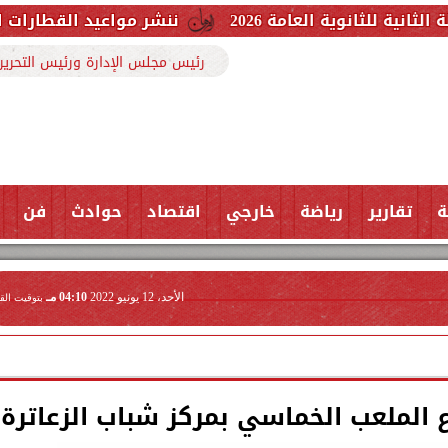
امة 2026
ننشر مواعيد القطارات المكيفة بخطوط ا
رئيس مجلس الإدارة ورئيس التحرير
ة
تقارير
رياضة
خارجي
اقتصاد
حوادث
فن
الأحد، 12 يونيو 2022
04:10 مـ
بتوقيت الق
الملعب الخماسي بمركز شباب الزعاترة