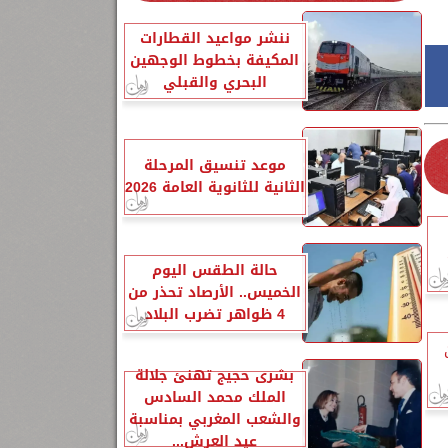
ننشر مواعيد القطارات
المكيفة بخطوط الوجهين
البحري والقبلي
موعد تنسيق المرحلة
الثانية للثانوية العامة 2026
حالة الطقس اليوم
الخميس.. الأرصاد تحذر من
4 ظواهر تضرب البلاد
من
بشرى حجيج تهنئ جلالة
الملك محمد السادس
والشعب المغربي بمناسبة
عيد العرش...