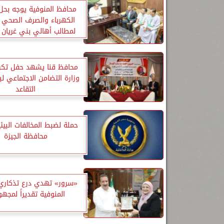
محافظ المنوفية يوجه بح
الكهرباء والصرف الصحي ا
لمطالب أهالي بني غريان 
محافظ قنا يشهد حفل تكر
وزارة التضامن الاجتماعي ل
التقاعد
حملة لضبط المخالفات البيئ
محافظة الجيزة
«سرور» تهدي درع تذكاري
المنوفية تقديراً لمجهو