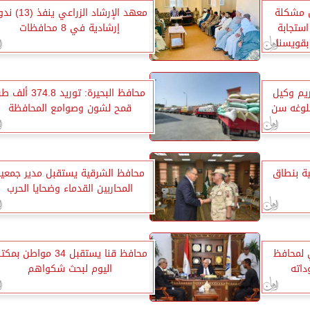
ل مشكلة
معهد الإرشاد الزراعي ينفذ
ستجابة
إرشادية في 8 محافظات
بقويسنا
يم وكيل
محافظ البحيرة: توريد 374.8 أ
بلوغه سن
قمح لشون وصوامع المحافظة
ية بنطاق
محافظ الشرقية يستقبل مدير جمعي
المحاربين القدماء وضحايا الحرب
 لمحافظ
محافظ قنا يستقبل 34 مواطن بم
داته
اليوم لبحث شكواهم