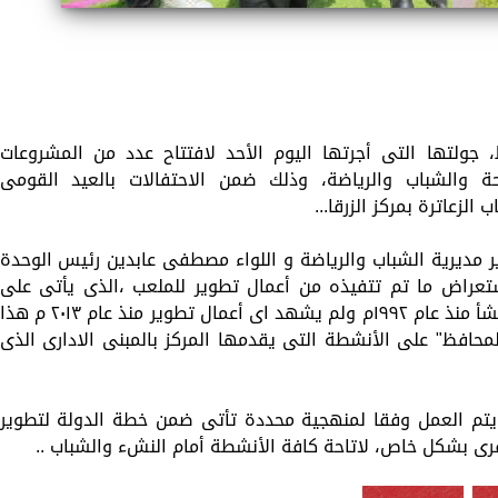
جولتها التى أجرتها اليوم الأحد لافتتاح عدد من المشروعات
ة والشباب والرياضة، وذلك ضمن الاحتفالات بالعيد القومى
لزعاترة بمركز الزرقا...
 مديرية الشباب والرياضة و اللواء مصطفى عابدين رئيس الوحدة
استعراض ما تم تتفيذه من أعمال تطوير للملعب ،الذى يأتى على
مساحة ١٢٠٠متر ويُعد ملحق لمركز الشباب المُنشأ منذ عام ١٩٩٢م ولم يشهد اى أعمال تطوير منذ عام ٢٠١٣ م هذ
لمحافظ" على الأنشطة التى يقدمها المركز بالمبنى الادارى الذى
 يتم العمل وفقا لمنهجية محددة تأتى ضمن خطة الدولة لتطوير
قرى بشكل خاص، لاتاحة كافة الأنشطة أمام النشء والشباب ..