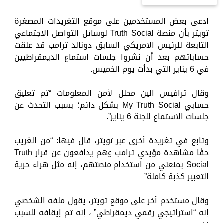
ادعى بعض المستخدمين على موقع التغريدات المصغرة
تويتر بأن منصة Truth Social لوسائل التواصل الاجتماعي
التابعة للرئيس الامريكي السابق دونالد ترامب قد علقت
حساباتهم بعد أن نشروا جلسات استماع الديمقراطيين
في 6 يناير التي بدأت يوم الخميس.
وقال ترافيس الين محلل لأمن المعلومات “تم تعليق
حسابي My Truth Social بشكل دائم؛ بسبب التحدث عن
جلسات الاستماع للجنة 6 يناير”.
وتابع في تغريدة أخرى عبر تويتر، قال فيها: “من الغريب
حقًا مشاهدة مؤيدي ترامب وهم يدافعون عن قرار Truth
Social بمنعني من استخدام منصتهم، إنه مثل هراء حرية
التعبير كذبة كاملة”
وقال مستخدم آخر على موقع تويتر، يقول ملفه الشخصي
إنه “استراتيجي رقمي ديمقراطي” ، إنه تم إيقافه للسبب