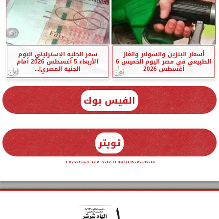
أسعار البنزين والسولار والغاز
سعر الجنيه الإسترليني اليوم
الطبيعي في مصر اليوم الخميس 6
الأربعاء 5 أغسطس 2026 أمام
أغسطس 2026
الجنيه المصري|...
الفيس بوك
تويتر
Tweets by elzmannewseg