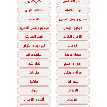
مصر العظمى
كاريكاتير
وا إسلاماه
مقالات الرأي
مقال رئيس التحرير
الصحف
فيديو الزمان
فيديو رئيس التحرير
الزمان الخالد
البث المباشر
خدمات
خير أجناد الأرض
سماء عربية
الانفوجراف
رؤى و أحلام
توك شو
مرأة و طفل
عقارات
سيارات
حارتنا
الأحزاب
بنوك
البرلمان
ألبــوم الزمــان