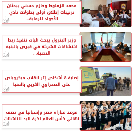
محمد الزملوط وحازم حسني يبحثان
ترتيبات إطلاق أولى بطولات نادي
الأجواد للرماية...
وزير البترول يبحث آليات تنفيذ ربط
اكتشافات الشركة في قبرص بالبنية
التحتية...
إصابة 8 أشخاص إثر انقلاب ميكروباص
على الصحراوي الغربي بالمنيا
موعد مباراة مصر وإسبانيا في نصف
نهائي كأس العالم لكرة اليد للناشئات