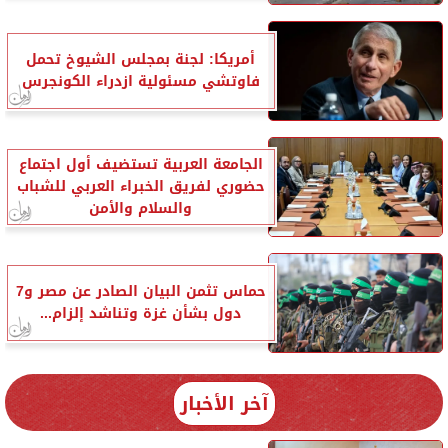
أمريكا: لجنة بمجلس الشيوخ تحمل
فاوتشي مسئولية ازدراء الكونجرس
الجامعة العربية تستضيف أول اجتماع
حضوري لفريق الخبراء العربي للشباب
والسلام والأمن
حماس تثمن البيان الصادر عن مصر و7
دول بشأن غزة وتناشد إلزام...
آخر الأخبار