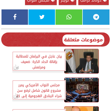
دونالد ترامب
تويتر
مجلس النواب
موضوعات متعلقة
بيان عاجل في البرلمان للمطالبة
بإقالة اتحاد الكرة: ضعيف
ومرتعش
مجلس النواب الأمريكي يمرر
مشروع قانون شامل لرفع سن
شراء البنادق الهجومية إلى 21
عامًا