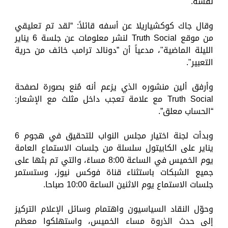
نفسه.
وقال جاك كوكشياريلا عن أسفه قائلاً: “لقد تم تعليقي
من موقع Truth Social لنشر معلومات عن جلسة 6 يناير
الليلة الماضية"، مدعياً ​​أن ”دونالد ترامب خائف من حرية
التعبير".
وأرفق ألين منشوره الذي يزعم أنه مُنع بصورة لصفحة
Truth Social مع علامة تعجب داخل مثلث مع الإشعار:
“الحساب معلق”.
وبدأت لجنة اختيار مجلس النواب للتحقيق في هجوم 6
يناير على الكابيتول سلسلة من جلسات الاستماع العامة
يوم الخميس في الساعة 8:00 مساءً، والتي تم بثها على
جميع الشبكات باستثناء قناة فوكس نيوز، وستستمر
جلسات الاستماع يوم الاثنين الساعة 10:00 صباحا.
وحوّل النقاد السياسيون واهتمام وسائل الإعلام التركيز
إلى حدث الذروة مساء الخميس، واستهلكوا معظم