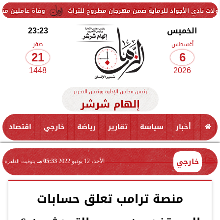
د للرماية ضمن مهرجان مطروح للتراث
وفاة عاملين متأثرين بإصابتهما ف
الخميس
23:23
أغسطس
صفر
21
6
1448
2026
رئيس مجلس الإدارة ورئيس التحرير
إلهام شرشر
أخبار
سياسة
تقارير
رياضة
خارجي
اقتصاد
خارجي
الأحد، 12 يونيو 2022
05:33 مـ
بتوقيت القاهرة
منصة ترامب تعلق حسابات